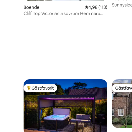
Sunnyside
Boende
4,98 av 5 i genomsnitt
4,98 (113)
Cliff Top Victorian 5 sovrum Hem nära
centrum
Gästfavorit
Gästfavo
Populär gästfavorit
Gästfavo