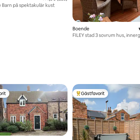
 Barn på spektakulär kust
ligt betyg, 113 omdömen
Boende
FILEY stad 3 sovrum hus, inner
parkering
rit
Gästfavorit
rit
Populär gästfavorit