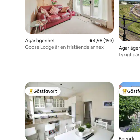
Ägarlägenhet
4,98 av 5 i genomsnitt
4,98 (193)
Goose Lodge är en fristående annex
Ägarläge
Lyxigt pa
Gästfavorit
Gästf
Populär gästfavorit
Populär 
Boende