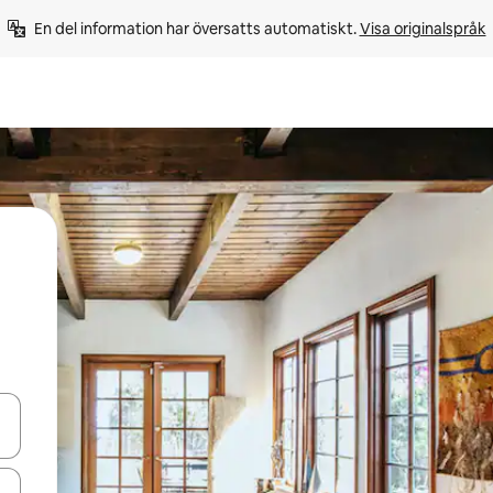
En del information har översatts automatiskt. 
Visa originalspråk
d upp- och nedåtpilarna eller utforska genom att trycka eller svepa.