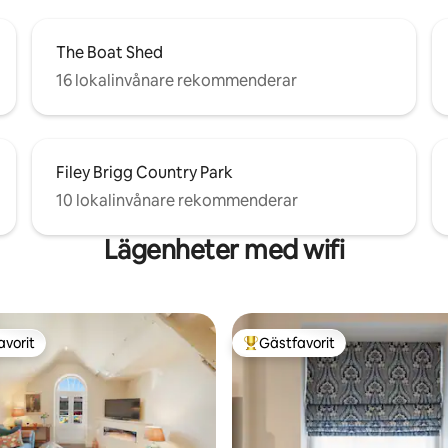
The Boat Shed
16 lokalinvånare rekommenderar
Filey Brigg Country Park
10 lokalinvånare rekommenderar
Lägenheter med wifi
avorit
Gästfavorit
gästfavorit
Populär gästfavorit