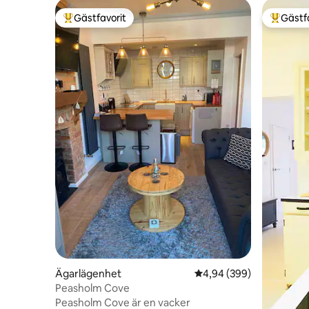
Gästfavorit
Gästf
Populär gästfavorit
Populär 
Ägarlägenhet
4,94 av 5 i genomsnitt
4,94 (399)
Peasholm Cove
Peasholm Cove är en vacker