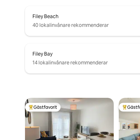
Filey Beach
40 lokalinvånare rekommenderar
Filey Bay
14 lokalinvånare rekommenderar
Gästfavorit
Gästf
Populär gästfavorit
Populär 