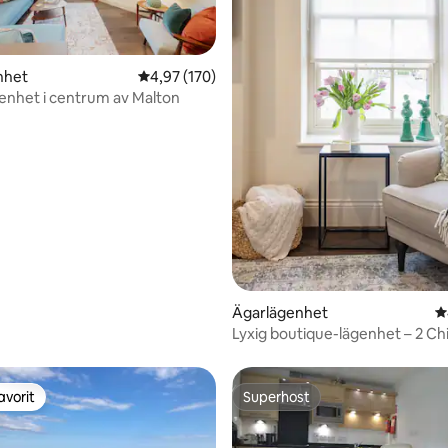
nhet
4,97 av 5 i genomsnittligt betyg, 170 omdöm
4,97 (170)
enhet i centrum av Malton
ligt betyg, 149 omdömen
Ägarlägenhet
4
Lyxig boutique-lägenhet – 2 Chi
Place Malton
avorit
Superhost
gästfavorit
Superhost