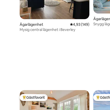
Ägarläge
Snygg läg
Ägarlägenhet
4,93 av 5 i genomsnitt
4,93 (149)
Mysig central lägenhet i Beverley
Gästfavorit
Gästf
Populär gästfavorit
Populär 