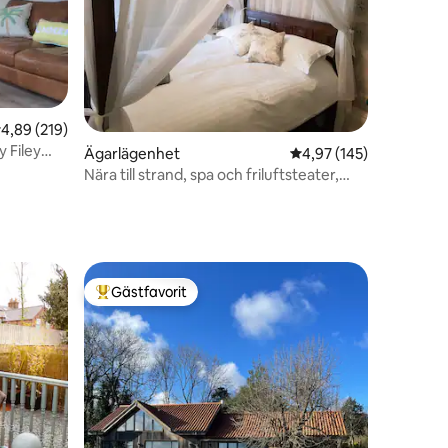
,89 av 5 i genomsnittligt betyg, 219 omdömen
4,89 (219)
 Filey
en
Ägarlägenhet
4,97 av 5 i genomsnitt
4,97 (145)
Nära till strand, spa och friluftsteater,
inga husdjur!
Gästfavorit
Populär gästfavorit
en