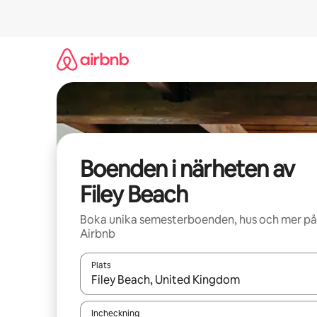
Hoppa
till
innehåll
Boenden i närheten av
Filey Beach
Boka unika semesterboenden, hus och mer på
Airbnb
Plats
När resultaten är tillgängliga kan du navigera me
Incheckning