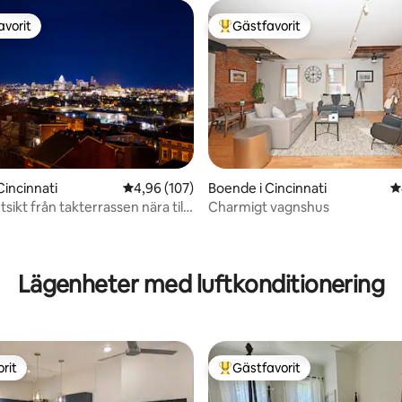
avorit
Gästfavorit
gästfavorit
Populär gästfavorit
ligt betyg, 766 omdömen
Cincinnati
4,96 av 5 i genomsnittligt betyg, 107 omdöm
4,96 (107)
Boende i Cincinnati
4
tsikt från takterrassen nära till
Charmigt vagnshus
och centrum
Lägenheter med luftkonditionering
rit
Gästfavorit
rit
Populär gästfavorit