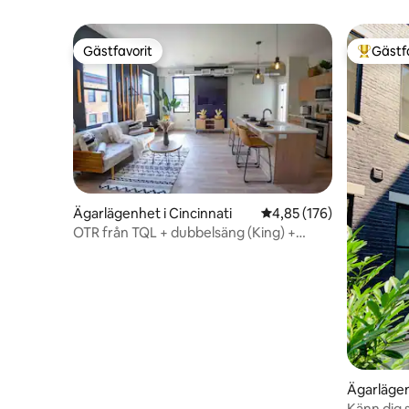
Gästfavorit
Gästf
Gästfavorit
Populär 
Ägarlägenhet i Cincinnati
4,85 av 5 i genomsnitt
4,85 (176)
OTR från TQL + dubbelsäng (King) +
smart-TV + privat parkering + 3:e
våningen
Ägarlägen
Känn dig 