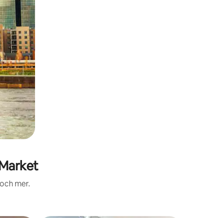
 Market
 och mer.