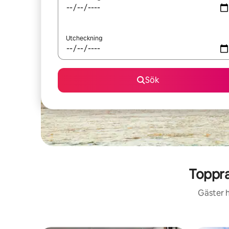
Utcheckning
Sök
Toppra
Gäster h