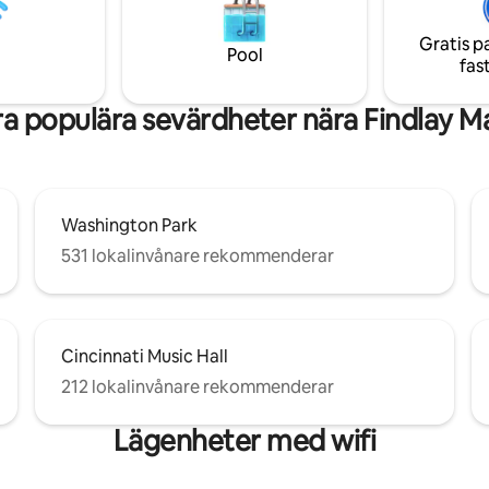
en 3,6 miles slinga till stora
ullt utrustat kök ✔ Open Design
sysselsättningscentra, underhå
Privat takterrass ✔ Tvättmaskin
Gratis p
företag. Offentlig parkering m
umlare ✔ Höghastighets-wifi ✔
Pool
fas
vid behov.
✔ Parkeringsgarage steg bort
a populära sevärdheter nära Findlay M
Washington Park
531 lokalinvånare rekommenderar
Cincinnati Music Hall
212 lokalinvånare rekommenderar
Lägenheter med wifi