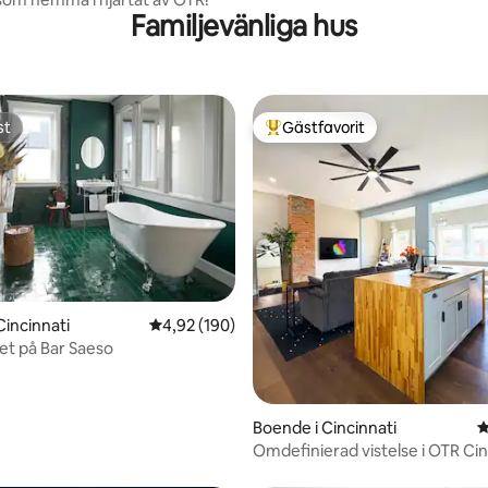
Familjevänliga hus
st
Gästfavorit
st
Populär gästfavorit
ligt betyg, 247 omdömen
Cincinnati
4,92 av 5 i genomsnittligt betyg, 190 omdöm
4,92 (190)
t på Bar Saeso
Boende i Cincinnati
4
Omdefinierad vistelse i OTR Cin
"Hela huset."