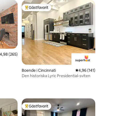
Gästfavorit
Populär gästfavorit
en
,98 av 5 i genomsnittligt betyg, 265 omdömen
4,98 (265)
Boende i Cincinnati
4,96 av 5 i genomsnitt
4,96 (141)
Den historiska Lyric Presidential-sviten
Gästfavorit
Populär gästfavorit