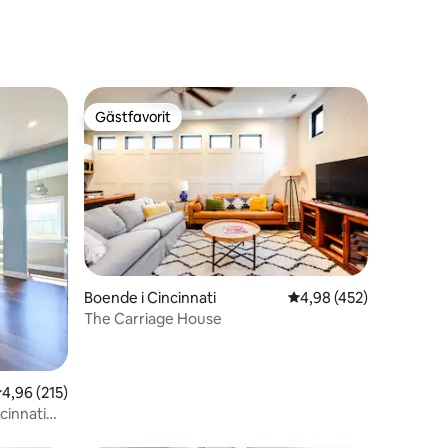
Gästfavorit
Gästfavorit
Boende i Cincinnati
4,98 av 5 i genomsnitt
4,98 (452)
en
The Carriage House
,96 av 5 i genomsnittligt betyg, 215 omdömen
4,96 (215)
cinnati