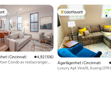
rit
Gästfavorit
rit
Populär gästfavorit
het i Cincinnati
4,92 av 5 i genomsnittligt betyg, 106 omdöm
4,92 (106)
gt betyg, 1 093 omdömen
twn Condo av restauranger
Ägarlägenhet i Cincinnati
4
ering
Luxury Apt VineSt, Kuerig OTR 
Bedroom TV