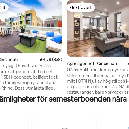
rit
Gästfavorit
rit
Gästfavorit
igt betyg, 884 omdömen
incinnati
4,78 av 5 i genomsnittligt betyg, 338 omdöm
4,78 (338)
Ägarlägenhet i Cincinnati
 mysigt | Privat takterrass |
Gå överallt från denna nyreno
ncinnati genom att bo i det
lägenhet
Välkommen till denna helt nya 
R 1.5BH-boendet, beläget i det
mitt i OTR! Njut av hög stil och
och familjevänliga grannskapet
en plats som inte kan slås. Gå till
Rhine. Dess utmärkta läge
restauranger, barer/bryggerier
n avkopplande tillflyktsort
ämligheter för semesterboenden nära 
shopping och underhållning — a
som det ger snabb tillgång till
några steg bort! 3 kvarter till T
restaurangerna, butikerna,
Stadium, 1,3 miles till Reds & Be
ch attraktionerna. Den
stadion. 1 kvarter till Washingt
designen och den rika
Music Hall. Spårvagnshållplatsen
hetslistan kommer att
(GRATIS) ligger bara några ste
a alla dina behov. ✔ 2 Comfy