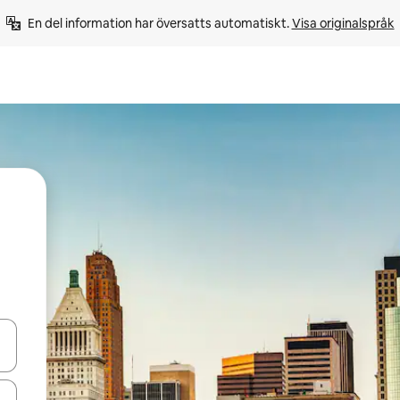
En del information har översatts automatiskt. 
Visa originalspråk
d upp- och nedåtpilarna eller utforska genom att trycka eller svepa.