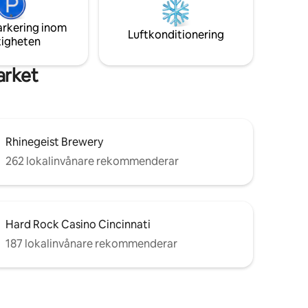
perfekt för familjer, vänner eller
llning och
affärsresenärer och är omsorgsfullt
arkering inom
ycket nära
utrustat för en enastående upplevelse.
Luftkonditionering
tigheten
arket
Rhinegeist Brewery
262 lokalinvånare rekommenderar
Hard Rock Casino Cincinnati
187 lokalinvånare rekommenderar