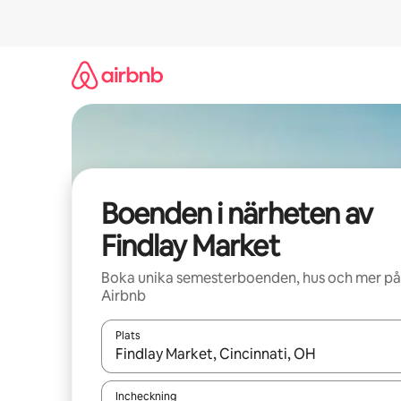
Hoppa
till
innehåll
Boenden i närheten av
Findlay Market
Boka unika semesterboenden, hus och mer på
Airbnb
Plats
När resultaten är tillgängliga kan du navigera me
Incheckning