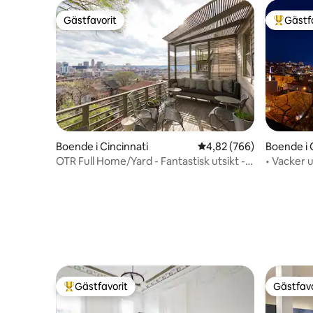
Gästfavorit
Gästf
Gästfavorit
Populär 
Boende i Cincinnati
4,82 av 5 i genomsnitt
4,82 (766)
Boende i 
OTR Full Home/Yard - Fantastisk utsikt -
• Vacker u
Gratis parkering
stadion 
Gästfavorit
Gästfavo
Populär gästfavorit
Gästfavo