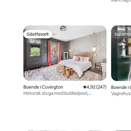
Gästfavorit
Superho
Gästfavorit
Superho
Boende i Covington
4,92 av 5 i genomsnitt
4,92 (247)
Boende i 
Historisk stuga med bubbelpool,
Vagnshuse
promenad till MainStrasse