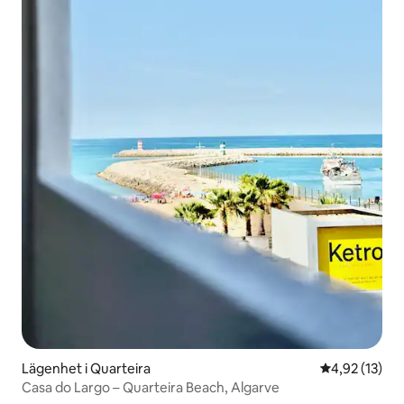
Lägenhet i Quarteira
4,92 av 5 i g
4,92 (13)
Casa do Largo – Quarteira Beach, Algarve