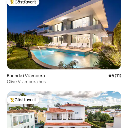
Gästfavorit
Populär gästfavorit
Boende i Vilamoura
5 av 5 i 
5 (11)
Olive Vilamoura hus
Gästfavorit
Populär gästfavorit