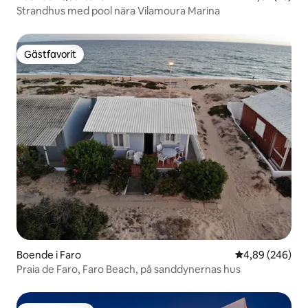
Strandhus med pool nära Vilamoura Marina
Gästfavorit
Gästfavorit
Boende i Faro
4,89 av 5 i ge
4,89 (246)
Praia de Faro, Faro Beach, på sanddynernas hus