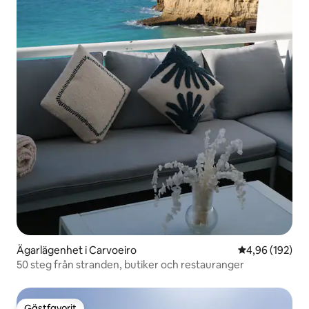
Ägarlägenhet i Carvoeiro
4,96 av 5 i ge
4,96 (192)
50 steg från stranden, butiker och restauranger
Gästfavorit