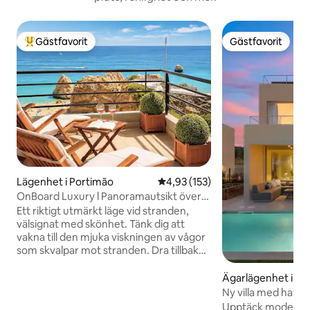
Gästfavorit
Gästfavorit
Populär gästfavorit
Gästfavorit
Lägenhet i Portimão
4,93 av 5 i genomsnittligt bet
4,93 (153)
OnBoard Luxury l Panoramautsikt över
havet vid stranden
Ett riktigt utmärkt läge vid stranden,
välsignat med skönhet. Tänk dig att
vakna till den mjuka viskningen av vågor
som skvalpar mot stranden. Dra tillbaka
gardinerna, du välkomnas med en
imponerande utsikt över det
Ägarlägenhet i Sa
vidsträckta, glittrande havet som
ra de Nexe
Ny villa med havsu
sträcker sig mot horisonten. On Board
jacuzzi på taket
Upptäck modernt 