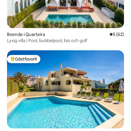
Boende i Quarteira
5 av 5 i g
5 (62)
Lyxig villa | Pool, bubbelpool, bio och golf
Gästfavorit
Populär gästfavorit