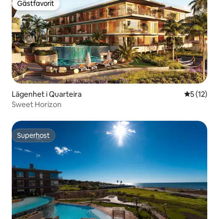
Gästfavorit
Gästfavorit
Lägenhet i Quarteira
5 av 5 i g
5 (12)
Sweet Horizon
Superhost
Superhost