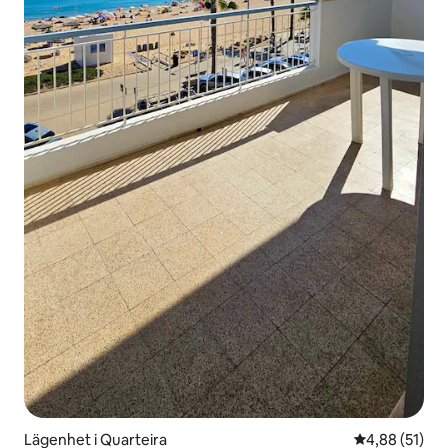
Lägenhet i Quarteira
4,88 av 5 i g
4,88 (51)