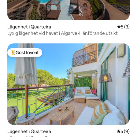
Lägenhet i Quarteira
5 av 5 i 
5 (3)
Lyxig lägenhet vid havet i Algarve•Hänförande utsikt
Gästfavorit
Populär gästfavorit
Lägenhet i Quarteira
5 av 5 i 
5 (9)