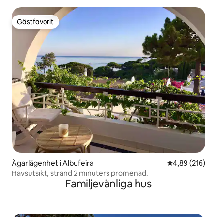
Gästfavorit
Gästfavorit
Ägarlägenhet i Albufeira
4,89 av 5 i ge
4,89 (216)
Havsutsikt, strand 2 minuters promenad.
Familjevänliga hus