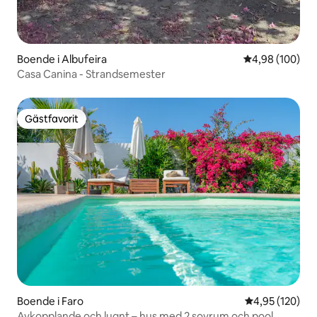
Boende i Albufeira
4,98 av 5 i ge
4,98 (100)
Casa Canina - Strandsemester
Gästfavorit
Gästfavorit
Boende i Faro
4,95 av 5 i ge
4,95 (120)
Avkopplande och lugnt – hus med 2 sovrum och pool