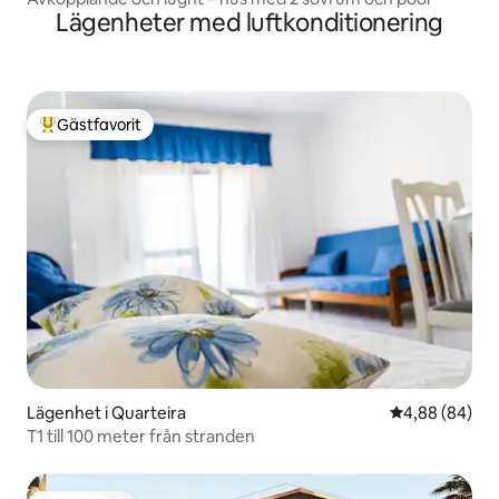
Lägenheter med luftkonditionering
Gästfavorit
Populär gästfavorit
Lägenhet i Quarteira
4,88 av 5 i g
4,88 (84)
T1 till 100 meter från stranden