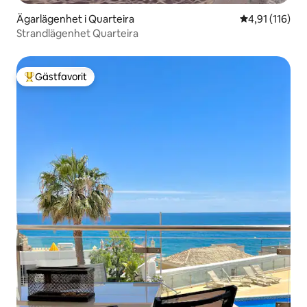
Ägarlägenhet i Quarteira
4,91 av 5 i g
4,91 (116)
Strandlägenhet Quarteira
Gästfavorit
Populär gästfavorit