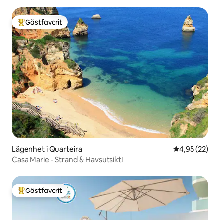
Gästfavorit
Populär gästfavorit
Lägenhet i Quarteira
4,95 av 5 i g
4,95 (22)
Casa Marie - Strand & Havsutsikt!
Gästfavorit
Populär gästfavorit