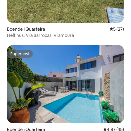
Boende i Quarteira
5 av 5 i g
5 (27)
Helt hus: Vila Barrocas, Vilamoura
Superhost
Superhost
Boende i Quarteira
4,87 av 5 i g
4,87 (45)