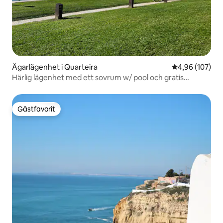
Ägarlägenhet i Quarteira
4,96 av 5 i ge
4,96 (107)
Härlig lägenhet med ett sovrum w/ pool och gratis
parkering
Gästfavorit
Gästfavorit