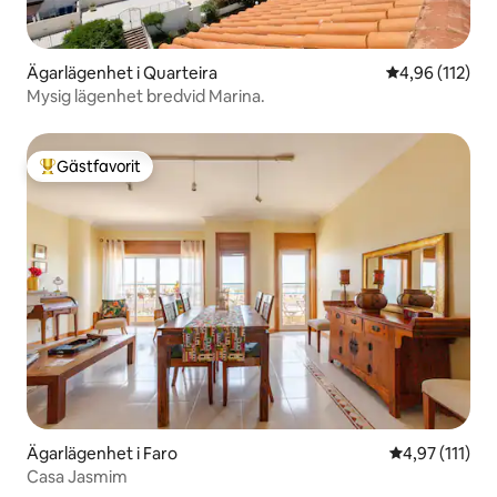
Ägarlägenhet i Quarteira
4,96 av 5 i ge
4,96 (112)
Mysig lägenhet bredvid Marina.
Gästfavorit
Populär gästfavorit
Ägarlägenhet i Faro
4,97 av 5 i g
4,97 (111)
Casa Jasmim