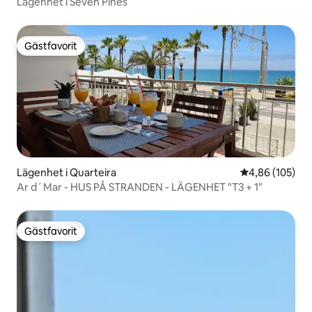
Lägenhet i Seven Pines
Gästfavorit
Gästfavorit
Lägenhet i Quarteira
4,86 av 5 i ge
4,86 (105)
Ar d´Mar - HUS PÅ STRANDEN - LÄGENHET "T3 + 1"
Gästfavorit
Gästfavorit