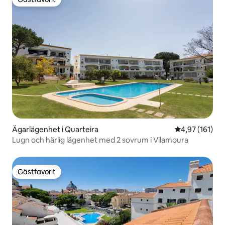
Gästfavorit
Ägarlägenhet i Quarteira
4,97 av 5 i ge
4,97 (161)
Lugn och härlig lägenhet med 2 sovrum i Vilamoura
Gästfavorit
Gästfavorit