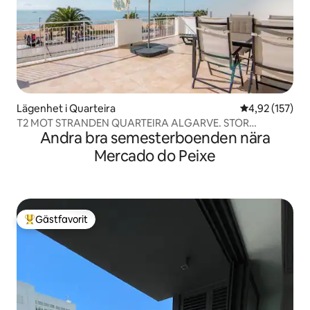
Lägenhet i Quarteira
4,92 av 5 i ge
4,92 (157)
T2 MOT STRANDEN QUARTEIRA ALGARVE. STOR
Andra bra semesterboenden nära
TERRASS
Mercado do Peixe
Gästfavorit
Populär gästfavorit