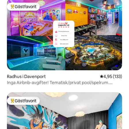
Gästfavorit
Populär gästfavorit
Radhus i Davenport
4,95 av 5 i ge
4,95 (133)
Inga Airbnb-avgifter! Tematisk/privat pool/spelrum.
238901
Gästfavorit
Populär gästfavorit