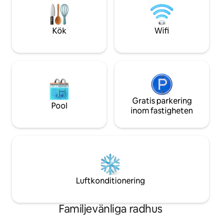
fullt badrum i hallen. Hörnenhet med
POOLEN är INTE 
massor av avskildhet på din uteplats och
öppen året runt. In
sovrum på andra våningen med altan.
tillåtna på denna d
Kök
Wifi
Middagar, shopping och vattensporter.
3, 4203 S. Atlantic.
Gratis parkering
Pool
inom fastigheten
Luftkonditionering
Familjevänliga radhus