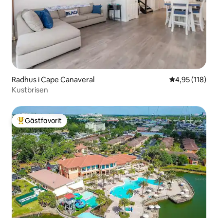
Radhus i Cape Canaveral
4,95 av 5 i ge
4,95 (118)
Kustbrisen
Gästfavorit
Populär gästfavorit