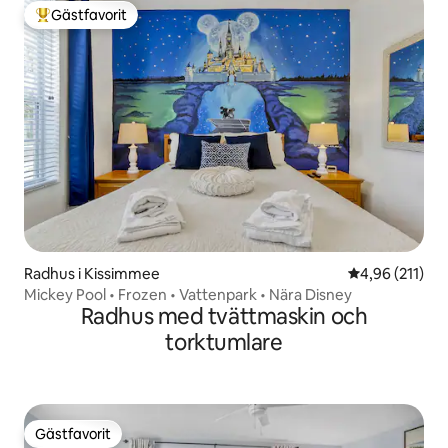
Gästfavorit
Populär gästfavorit
Radhus i Kissimmee
4,96 av 5 i ge
4,96 (211)
Mickey Pool • Frozen • Vattenpark • Nära Disney
Radhus med tvättmaskin och
torktumlare
Gästfavorit
Gästfavorit