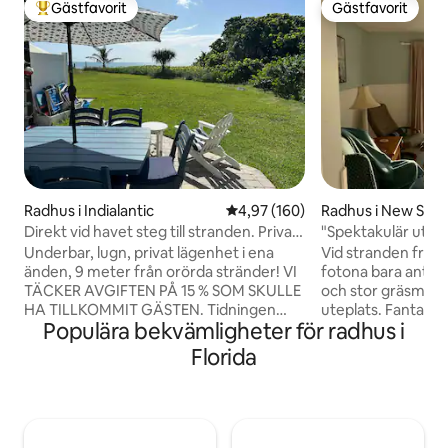
Gästfavorit
Gästfavorit
Populär gästfavorit
Gästfavorit
Radhus i Indialantic
4,97 av 5 i genomsnittligt bety
4,97 (160)
Radhus i New Smy
Direkt vid havet steg till stranden. Privat
"Spektakulär utsik
ändlägenhet!
pool, gräsmatta
Underbar, lugn, privat lägenhet i ena
Vid stranden fri 
änden, 9 meter från orörda stränder! VI
fotona bara antyds
TÄCKER AVGIFTEN PÅ 15 % SOM SKULLE
och stor gräsmatta
HA TILLKOMMIT GÄSTEN. Tidningen
uteplats. Fantastis
Populära bekvämligheter för radhus i
Coastal Living har precis rankat oss som
Du kanske till och
en av de tio bästa stränderna i landet.
– det är fantastis
Florida
Radhus vid havet, totalrenoverat.
strandhusinredning
Havsutsikt, kustinredning, 6 sovplatser.
bilgarage. Lugn s
King-size-säng i huvudsviten, queen-
butiker bara 800 m
size-säng på marknivå med fullt badrum,
promenadbar! 1 hu
2 enkelsängar i tredje sovrummet med
husdjursavgiften p