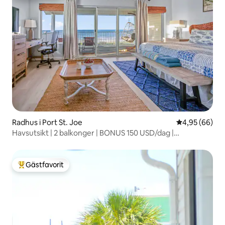
Radhus i Port St. Joe
4,95 av 5 i g
4,95 (66)
Havsutsikt | 2 balkonger | BONUS 150 USD/dag |
Hundvänligt
Gästfavorit
Populär gästfavorit