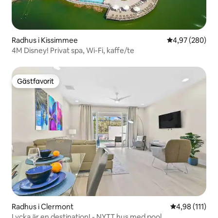
Radhus i Kissimmee
4,97 av 5 i ge
4,97 (280)
4M Disney! Privat spa, Wi-Fi, kaffe/te
Gästfavorit
Gästfavorit
Radhus i Clermont
4,98 av 5 i g
4,98 (111)
Lycka är en destination! - NYTT hus med pool