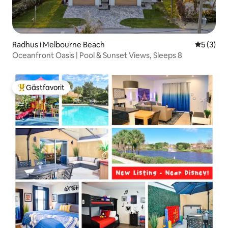
Radhus i Melbourne Beach
5 av 5 i 
5 (3)
Oceanfront Oasis | Pool & Sunset Views, Sleeps 8
Gästfavorit
Populär gästfavorit