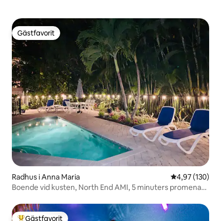
Gästfavorit
Gästfavorit
Radhus i Anna Maria
4,97 av 5 i ge
4,97 (130)
Boende vid kusten, North End AMI, 5 minuters promenad
till stranden
Gästfavorit