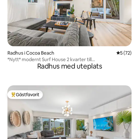
Radhus i Cocoa Beach
5 av 5 i g
5 (72)
*Nytt* modernt Surf House 2 kvarter till
Radhus med uteplats
stranden+centrum
Gästfavorit
Populär gästfavorit