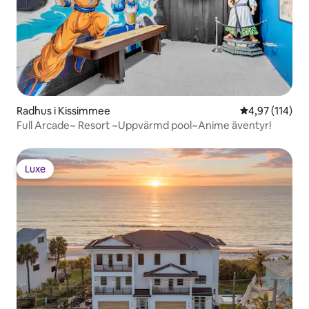
Radhus i Kissimmee
4,97 av 5 i ge
4,97 (114)
Full Arcade~ Resort ~Uppvärmd pool~Anime äventyr!
Luxe
Luxe