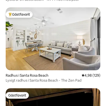
Gästfavorit
Populär gästfavorit
Radhus i Santa Rosa Beach
4,98 av 5 i ge
4,98 (129)
Lyxigt radhus i Santa Rosa Beach - The Zen Pad
Gästfavorit
Gästfavorit