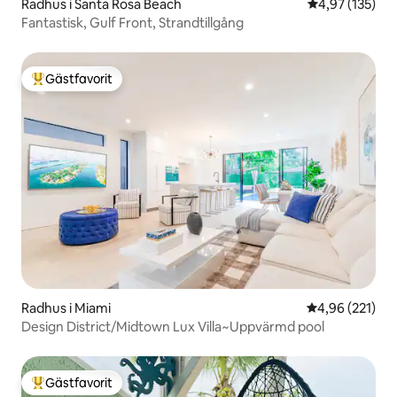
Radhus i Santa Rosa Beach
4,97 av 5 i ge
4,97 (135)
Fantastisk, Gulf Front, Strandtillgång
Gästfavorit
Populär gästfavorit
Radhus i Miami
4,96 av 5 i ge
4,96 (221)
Design District/Midtown Lux Villa~Uppvärmd pool
Gästfavorit
Populär gästfavorit