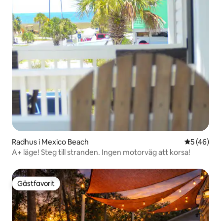
Radhus i Mexico Beach
5 av 5 i g
5 (46)
A+ läge! Steg till stranden. Ingen motorväg att korsa!
Gästfavorit
Gästfavorit