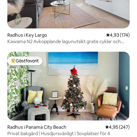
Radhus i Key Largo
4,93 av 5 i ge
4,93 (174)
Kawama N2 Avkopplande lagunutsikt gratis cyklar och
kajaker
Gästfavorit
Populär gästfavorit
Radhus i Panama City Beach
4,95 av 5 i ge
4,95 (247)
Privat bakgård | Husdjursvänligt | Sovplatser för 4