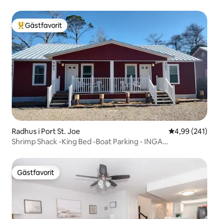
Gästfavorit
Populär gästfavorit
Radhus i Port St. Joe
4,99 av 5 i ge
4,99 (241)
Shrimp Shack -King Bed -Boat Parking - INGA
husdjursavgifter
Gästfavorit
Gästfavorit