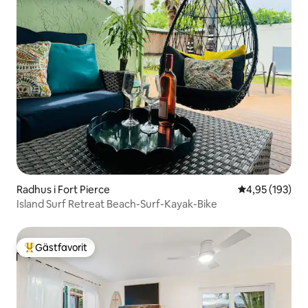
Radhus i Fort Pierce
4,95 av 5 i ge
4,95 (193)
Island Surf Retreat Beach-Surf-Kayak-Bike
Gästfavorit
Populär gästfavorit