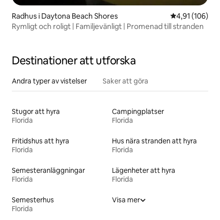
Radhus i Daytona Beach Shores
4,91 av 5 i ge
4,91 (106)
Rymligt och roligt | Familjevänligt | Promenad till stranden
Destinationer att utforska
Andra typer av vistelser
Saker att göra
Stugor att hyra
Campingplatser
Florida
Florida
Fritidshus att hyra
Hus nära stranden att hyra
Florida
Florida
Semesteranläggningar
Lägenheter att hyra
Florida
Florida
Semesterhus
Visa mer
Florida