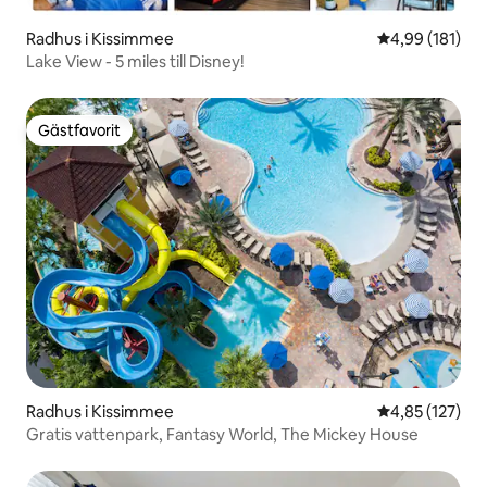
Radhus i Kissimmee
4,99 av 5 i ge
4,99 (181)
Lake View - 5 miles till Disney!
Gästfavorit
Gästfavorit
Radhus i Kissimmee
4,85 av 5 i ge
4,85 (127)
Gratis vattenpark, Fantasy World, The Mickey House