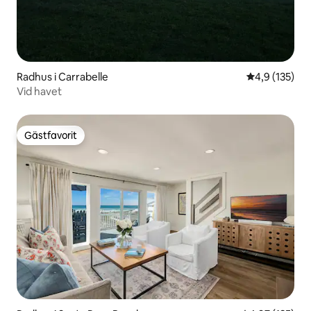
Radhus i Carrabelle
4,9 av 5 i ge
4,9 (135)
Vid havet
Gästfavorit
Gästfavorit