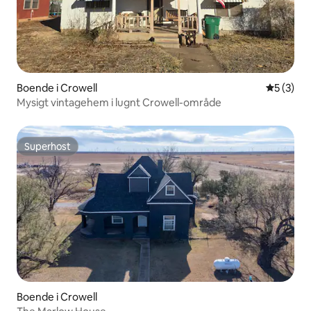
Boende i Crowell
5 av 5 i 
5 (3)
Mysigt vintagehem i lugnt Crowell-område
Superhost
Superhost
Boende i Crowell