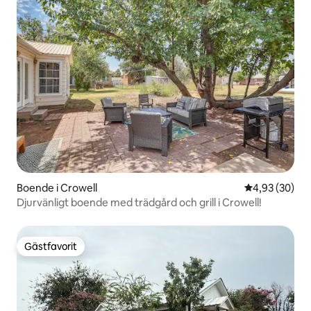
Boende i Crowell
4,93 av 5 i g
4,93 (30)
Djurvänligt boende med trädgård och grill i Crowell!
Gästfavorit
Gästfavorit