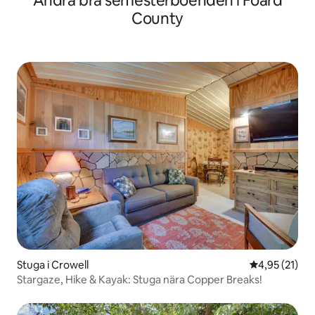
Andra bra semesterboenden i Foard
County
Stuga i Crowell
4,95 av 5 i g
4,95 (21)
Stargaze, Hike & Kayak: Stuga nära Copper Breaks!