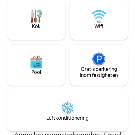
"The Crowell Cabin" för att laga middag
omhuldade stunde
på grillen, streama en film eller titta på
House" väntar – bo
stjärnorna i de tillbakalutade stolarna
unik blandning av
utomhus.
äventyr!
Kök
Wifi
Gratis parkering
Pool
inom fastigheten
Luftkonditionering