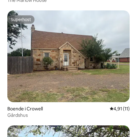
The Marlow House
Superhost
Superhost
Boende i Crowell
4,91 av 5 i 
4,91 (11)
Gårdshus