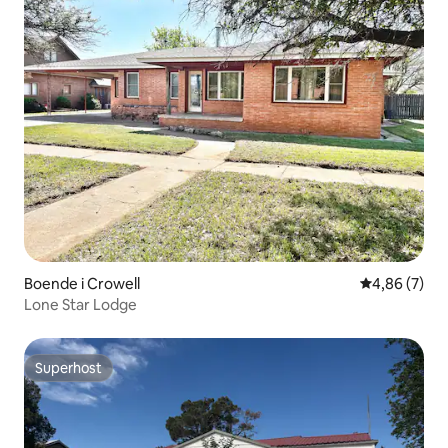
Boende i Crowell
4,86 av 5 i 
4,86 (7)
Lone Star Lodge
Superhost
Superhost