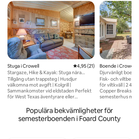
Stuga i Crowell
4,95 av 5 i genomsnittligt be
4,95 (21)
Boende i Crowell
Stargaze, Hike & Kayak: Stuga nära
Djurvänligt boend
Copper Breaks!
grill i Crowell!
Tillgång utan trappsteg | Husdjur
Fisk- och viltber
välkomna mot avgift | Kolgrill |
för viltkväll | 2 455
Sammankomster vid eldstaden Perfekt
Copper Breaks State P
för West Texas äventyrare eller
semesterhus med 
landsvägsbesökare som bara passerar
badrum ligger göm
genom, detta 2-bädds, 1-bad Crowell
staden Crowell, T
Populära bekvämligheter för
semesterboende har allt du behöver! Ta
härlig tillflyktsort 
semesterboenden i Foard County
kajakerna till Copper Breaks State Park,
husdjur och jägare.
besök Red River Valley Museum eller
utomhusnöje, där 
besök hästar på 6666 Ranch. Efter en
på altanen och lug
dags utforskning kan du återvända till
stjärnskådning på