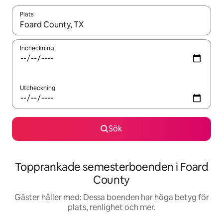
Plats
När resultaten är tillgängliga kan du navigera med upp- och ned
Incheckning
Utcheckning
Sök
Topprankade semesterboenden i Foard
County
Gäster håller med: Dessa boenden har höga betyg för
plats, renlighet och mer.