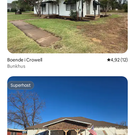
Boende i Crowell
4,92 av 5 i g
4,92 (12)
Bunkhus
Superhost
Superhost