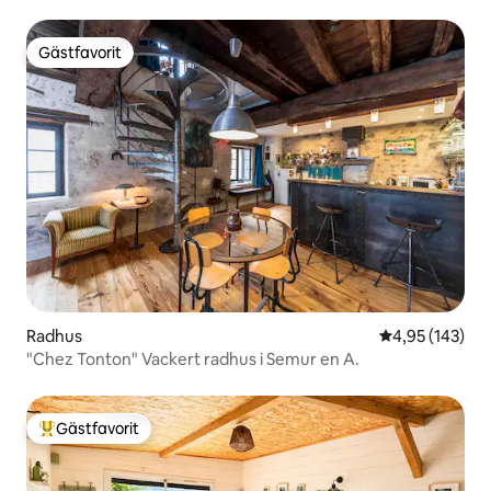
Gästfavorit
Gästfavorit
Radhus
4,95 av 5 i ge
4,95 (143)
"Chez Tonton" Vackert radhus i Semur en A.
Gästfavorit
Populär gästfavorit