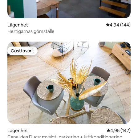
Lägenhet
4,94 av 5 i ge
4,94 (144)
Hertigarnas gömställe
Gästfavorit
Gästfavorit
Lägenhet
4,95 av 5 i ge
4,95 (147)
Canal des Ducs: mysigt, parkering + luftkonditionering,