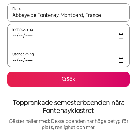
Plats
När resultaten är tillgängliga kan du navigera med upp- och ned
Incheckning
Utcheckning
Sök
Topprankade semesterboenden nära
Fontenayklostret
Gäster håller med: Dessa boenden har höga betyg för
plats, renlighet och mer.