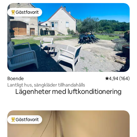
Gästfavorit
Populär gästfavorit
Boende
4,94 av 5 i ge
4,94 (164)
Lantligt hus, sängkläder tillhandahålls
Lägenheter med luftkonditionering
Gästfavorit
Populär gästfavorit