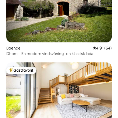
Boende
4,91 av 5 i g
4,91 (64)
Dhom – En modern vindsvåning i en klassisk lada
Gästfavorit
Populär gästfavorit