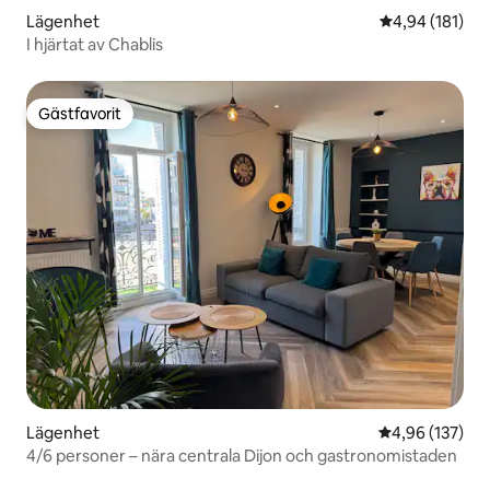
Lägenhet
4,94 av 5 i ge
4,94 (181)
I hjärtat av Chablis
Gästfavorit
Gästfavorit
Lägenhet
4,96 av 5 i ge
4,96 (137)
4/6 personer – nära centrala Dijon och gastronomistaden