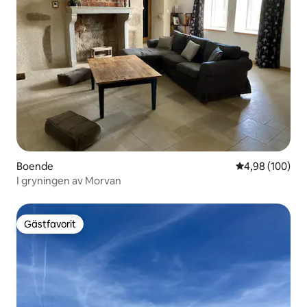
Boende
4,98 av 5 i ge
4,98 (100)
I gryningen av Morvan
Gästfavorit
Gästfavorit