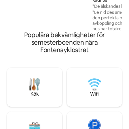
Radhus
alfresco måltider, en liten örtträdgård
och däckstolar för att njuta av den
"De älskandes bo"
spektakulära utsikten; off road
"Le nid des amoure
parkering. Ägarna, Bill och Jenny Higgs
den perfekta plat
bor bredvid — mycket diskreta men
avkoppling och zen. Detta 70 m2 s
alltid till hands för att hjälpa till.
hus har totalrenov
Populära bekvämligheter för
dekorerats i natur
material av en de
semesterboenden nära
Denna mysiga kok
Fontenayklostret
platsen för att um
som ett par. Plus: jacuzzi, massage,
videoprojektor med 
tjänster, snygg in
material såsom pol
ekologisk bomull ..
Kök
Wifi