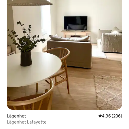
Lägenhet
4,96 av 5 i ge
4,96 (206)
Lägenhet Lafayette