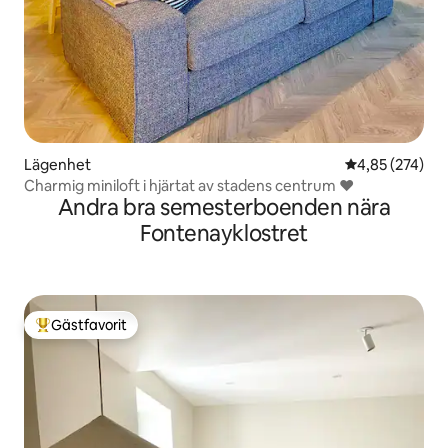
Lägenhet
4,85 av 5 i ge
4,85 (274)
Charmig miniloft i hjärtat av stadens centrum ❤️
Andra bra semesterboenden nära
Fontenayklostret
Gästfavorit
Populär gästfavorit