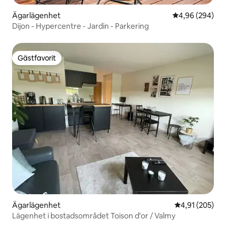
Ägarlägenhet
4,96 av 5 i ge
4,96 (294)
Dijon - Hypercentre - Jardin - Parkering
Gästfavorit
Gästfavorit
Ägarlägenhet
4,91 av 5 i ge
4,91 (205)
Lägenhet i bostadsområdet Toison d'or / Valmy