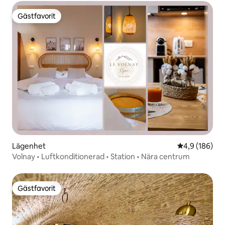
Gästfavorit
Gästfavorit
Lägenhet
4,9 av 5 i ge
4,9 (186)
Volnay • Luftkonditionerad • Station • Nära centrum
Gästfavorit
Gästfavorit