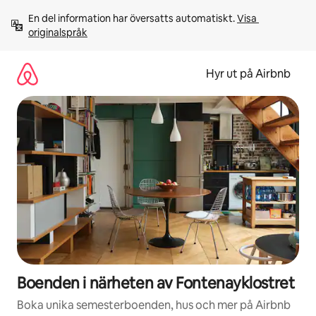
Hoppa
En del information har översatts automatiskt. 
Visa 
till
originalspråk
innehåll
Hyr ut på Airbnb
Boenden i närheten av Fontenayklostret
Boka unika semesterboenden, hus och mer på Airbnb