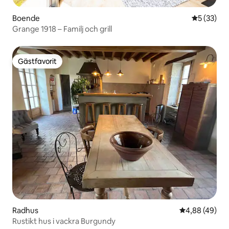
Boende
5 av 5 i g
5 (33)
Grange 1918 – Familj och grill
Gästfavorit
Gästfavorit
Radhus
4,88 av 5 i g
4,88 (49)
Rustikt hus i vackra Burgundy