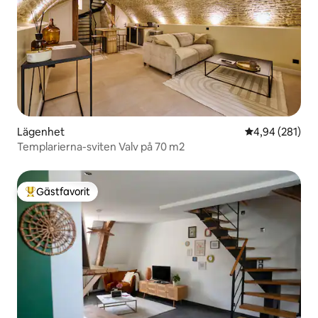
Lägenhet
4,94 av 5 i ge
4,94 (281)
Templarierna-sviten Valv på 70 m2
Gästfavorit
Populär gästfavorit