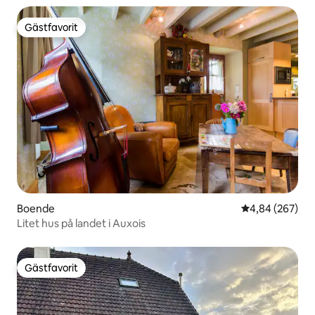
Gästfavorit
Gästfavorit
Boende
4,84 av 5 i ge
4,84 (267)
Litet hus på landet i Auxois
Gästfavorit
Gästfavorit