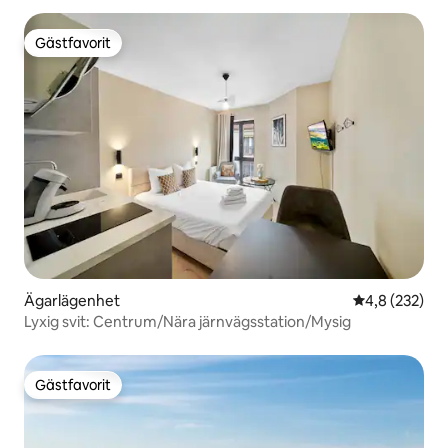
Gästfavorit
Gästfavorit
Ägarlägenhet
4,8 av 5 i ge
4,8 (232)
Lyxig svit: Centrum/Nära järnvägsstation/Mysig
Gästfavorit
Gästfavorit