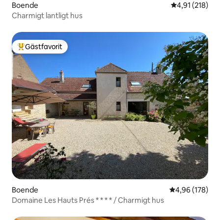
Boende
4,91 av 5 i ge
4,91 (218)
Charmigt lantligt hus
Gästfavorit
Populär gästfavorit
Boende
4,96 av 5 i ge
4,96 (178)
Domaine Les Hauts Prés * * * * / Charmigt hus