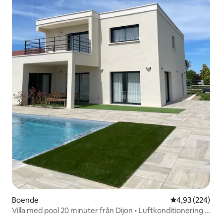
Boende
4,93 av 5 i ge
4,93 (224)
Villa med pool 20 minuter från Dijon • Luftkonditionering •
5 hundar • 6 dubbelsängar