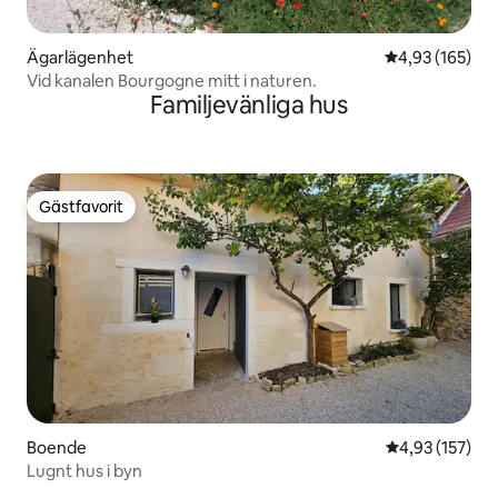
Ägarlägenhet
4,93 av 5 i ge
4,93 (165)
Vid kanalen Bourgogne mitt i naturen.
Familjevänliga hus
Gästfavorit
Gästfavorit
Boende
4,93 av 5 i ge
4,93 (157)
Lugnt hus i byn