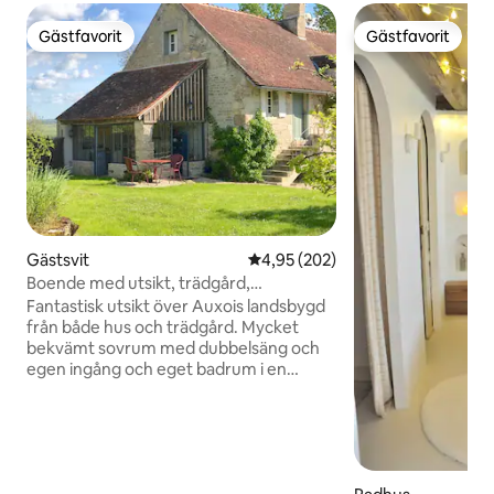
Gästfavorit
Gästfavorit
Gästfavorit
Gästfavorit
Gästsvit
4,95 av 5 i genomsnittligt bety
4,95 (202)
Boende med utsikt, trädgård,
frukostkorg
Fantastisk utsikt över Auxois landsbygd
från både hus och trädgård. Mycket
bekvämt sovrum med dubbelsäng och
egen ingång och eget badrum i en
sömnig by. Det uppvärmda
trädgårdsköket kan avnjutas året runt
och erbjuder enkla
matlagningsmöjligheter, matbord och
fåtöljer. Det finns ett område för