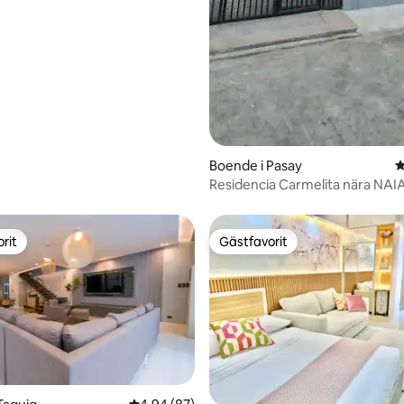
Boende i Pasay
4
Residencia Carmelita nära NAIA 1
rit
Gästfavorit
rit
Gästfavorit