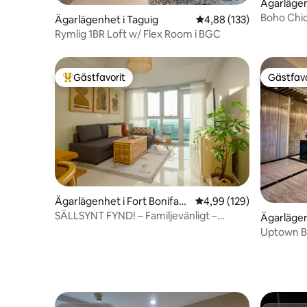
Ägarlägen
Boho Chic
Ägarlägenhet i Taguig
4,88 av 5 i genomsnitt
4,88 (133)
Mbps Wi-
Rymlig 1BR Loft w/ Flex Room i BGC
Gästfavorit
Gästfavo
Populär gästfavorit
Gästfavo
Ägarlägenhet i Fort Bonifaci
4,99 av 5 i genomsnitt
4,99 (129)
o,Taguig
SÄLLSYNT FYND! – Familjevänligt –
Ägarlägen
Hörnenhet – BGC
Uptown B