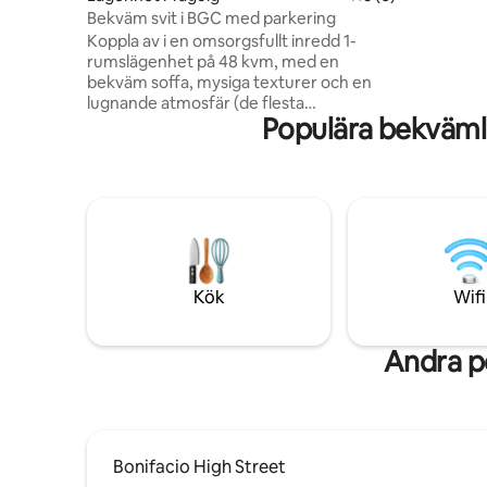
Internet 
Bekväm svit i BGC med parkering
Trevlig s
Koppla av i en omsorgsfullt inredd 1-
Mikrovågs
rumslägenhet på 48 kvm, med en
kylskåp, s
bekväm soffa, mysiga texturer och en
restauran
lugnande atmosfär (de flesta
Populära bekväml
lägenheterna i BGC är endast 36 kvm).
Boendet är snyggt, rymligt och
funktionellt och erbjuder en lugn
atmosfär oavsett om du är här för arbete
eller nöje. Ha en trevlig vistelse med en
queen-säng, 2 smart-TV,
höghastighetsinternet via fiber,
automatisk japansk bidétoalett, GRATIS
parkering, på begäran.
Kök
Wifi
Bekvämligheterna i byggnaden
inkluderar gratis användning av pool och
gym. Det ligger i centrala BGC, perfekt
Andra p
för fritids- eller affärsresor.
Bonifacio High Street