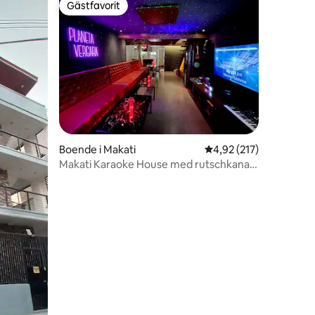
Gästfavorit
Gästfavorit
en
Boende i Makati
4,92 av 5 i genomsnitt
4,92 (217)
Makati Karaoke House med rutschkana
och gratis parkering