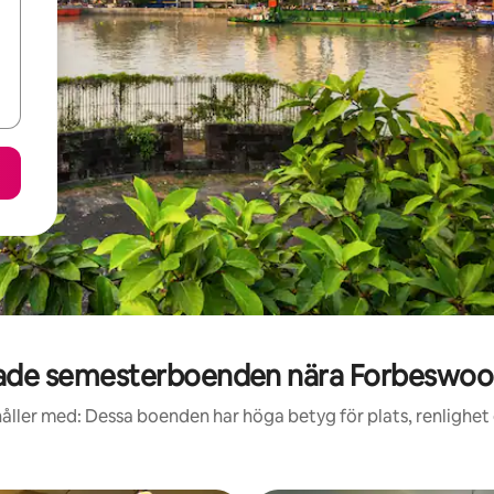
de semesterboenden nära Forbeswoo
åller med: Dessa boenden har höga betyg för plats, renlighet