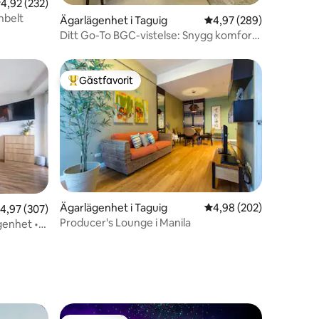
en
,92 av 5 i genomsnittligt betyg, 232 omdömen
4,92 (232)
nbelt
Ägarlägenhet i Taguig
4,97 av 5 i genomsnitt
4,97 (289)
Ditt Go-To BGC-vistelse: Snygg komfort
+ tvättmaskin
Gästfavorit
Populär gästfavorit
Ägarlägenhet i Taguig
4,98 av 5 i genomsnitt
4,98 (202)
,97 av 5 i genomsnittligt betyg, 307 omdömen
4,97 (307)
Producer's Lounge i Manila
genhet •
en