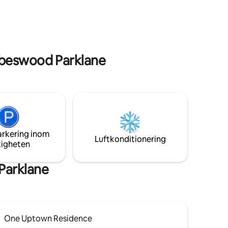
titta på dina favoritserier eller filmer på
inuters
55-tums smart-TV, sömlöst ansluten till
treet och
300 MBPS höghastighetsfiberinternet.
rbeswood Parklane
arkering inom
Luftkonditionering
tigheten
Parklane
One Uptown Residence