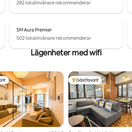
282 lokalinvånare rekommenderar
SM Aura Premier
502 lokalinvånare rekommenderar
Lägenheter med wifi
rit
Gästfavorit
rit
Populär gästfavorit