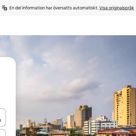
En del information har översatts automatiskt. 
Visa originalspråk
d upp- och nedåtpilarna eller utforska genom att trycka eller svepa.