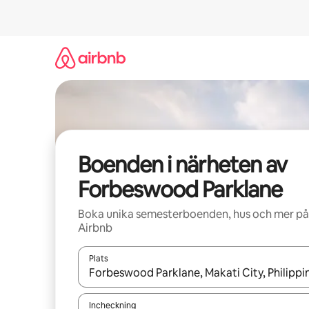
Hoppa
till
innehåll
Boenden i närheten av
Forbeswood Parklane
Boka unika semesterboenden, hus och mer på
Airbnb
Plats
När resultaten är tillgängliga kan du navigera me
Incheckning