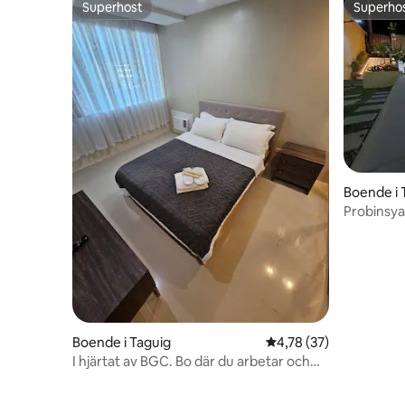
Superhost
Superho
Superhost
Superho
Boende i 
Probinsya
Boende i Taguig
4,78 av 5 i genomsnit
4,78 (37)
I hjärtat av BGC. Bo där du arbetar och
roar dig!