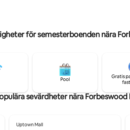
pool. Framför livsmedelsbutik,
är mycket snabbt (200 mbps) 5.
restauranger och butiker. 10 m
tor 75" TV med Soundbar 6.
promenad till St. Lukes, High S
ugn, tvättmaskin, torktumlare,
SM Aura.
pis,... 7. Toppläge, massor av
ger, stormarknader
igheter för semesterboenden nära Fo
Gratis p
Pool
fas
opulära sevärdheter nära Forbeswood 
Uptown Mall