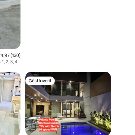
,97 av 5 i genomsnittligt betyg, 130 omdömen
4,97 (130)
, 2, 3, 4
Gästfavorit
Gästfavorit