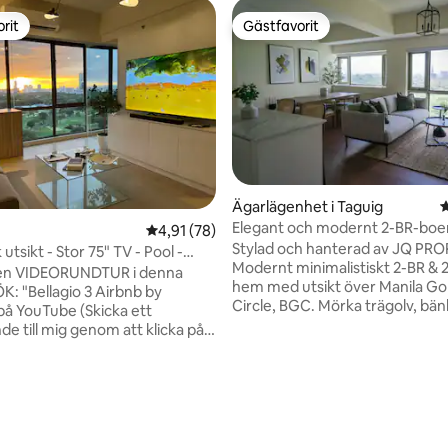
rit
Gästfavorit
rit
Gästfavorit
Ägarlägenhet i Taguig
4
Elegant och modernt 2-BR-boen
4,91 av 5 i genomsnittligt betyg, 78 omdöm
4,91 (78)
Skyline View
Stylad och hanterad av JQ PRO
 utsikt - Stor 75" TV - Pool -
Modernt minimalistiskt 2-BR & 
bbt WiFi
e en VIDEORUNDTUR i denna
hem med utsikt över Manila Gol
K: "Bellagio 3 Airbnb by
Circle, BGC. Mörka trägolv, bänk
å YouTube (Skicka ett
marmor och stora fönster.
e till mig genom att klicka på
Vardagsrum/matplats/kök i öp
eddelande till värd" om du inte
planlösning. Bekväm soffa, und
NINGAR ATT
matbord i trä, snabbt 20mbps wi
Netflix, kabel, fullt utrustat kök
dra enheter i BGC är mycket
AC i varje rum. Mysiga sängar 
i tillgång till simbassäng och
fräscha sängkläder. Gästernas tillgång till
olfvyn är SPEKTAKULÄR 4.
ttligt betyg, 6 omdömen