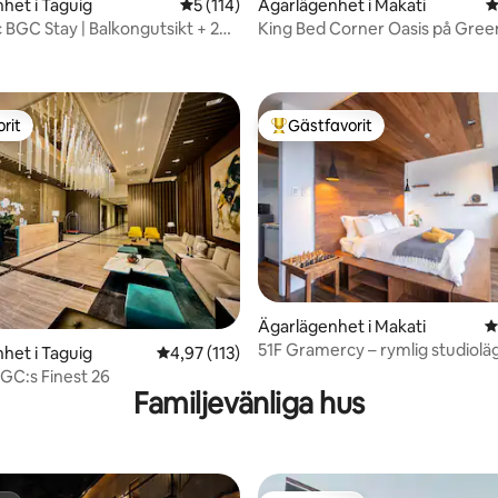
het i Taguig
5 av 5 i genomsnittligt betyg, 114 omdöm
5 (114)
Ägarlägenhet i Makati
4
 BGC Stay | Balkongutsikt + 200
King Bed Corner Oasis på Gree
ligt betyg, 133 omdömen
Fi
rit
Gästfavorit
rit
Populär gästfavorit
ligt betyg, 129 omdömen
Ägarlägenhet i Makati
4
51F Gramercy – rymlig studiolä
het i Taguig
4,97 av 5 i genomsnittligt betyg, 113 omdöm
4,97 (113)
Utsikt över staden • Makati
GC:s Finest 26
Familjevänliga hus