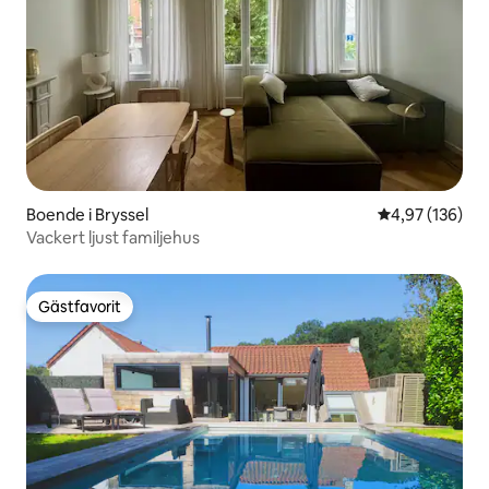
Boende i Bryssel
4,97 av 5 i ge
4,97 (136)
Vackert ljust familjehus
Gästfavorit
Gästfavorit