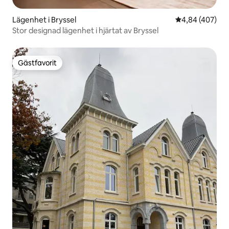
Lägenhet i Bryssel
4,84 av 5 i ge
4,84 (407)
Stor designad lägenhet i hjärtat av Bryssel
Gästfavorit
Gästfavorit