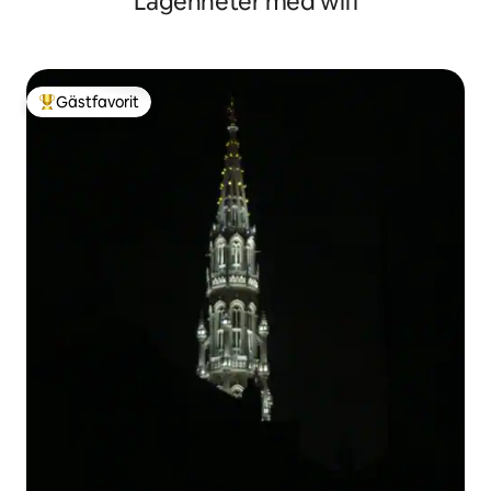
Lägenheter med wifi
Gästfavorit
Populär gästfavorit