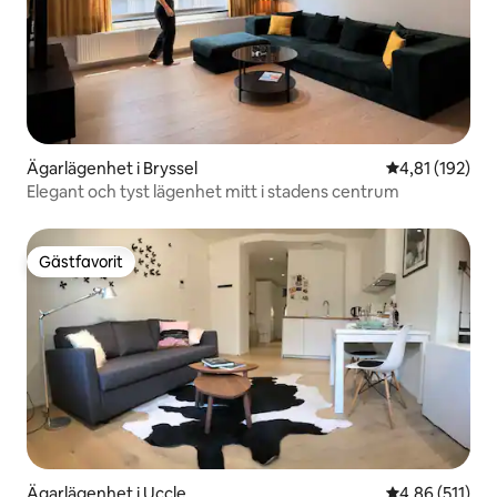
Ägarlägenhet i Bryssel
4,81 av 5 i ge
4,81 (192)
Elegant och tyst lägenhet mitt i stadens centrum
Gästfavorit
Gästfavorit
Ägarlägenhet i Uccle
4,86 av 5 i ge
4,86 (511)