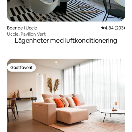
Boende i Uccle
4,84 av 5 i ge
4,84 (203)
Uccle, Pavillon Vert
Lägenheter med luftkonditionering
Gästfavorit
Gästfavorit