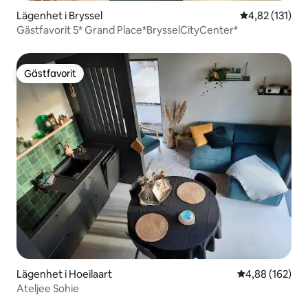
Lägenhet i Bryssel
4,82 av 5 i ge
4,82 (131)
Gästfavorit 5* Grand Place*BrysselCityCenter*
Gästfavorit
Gästfavorit
Lägenhet i Hoeilaart
4,88 av 5 i ge
4,88 (162)
Ateljee Sohie