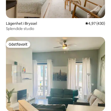
Lägenhet i Bryssel
4,97 av 5 i ge
4,97 (430)
Splendide studio
Gästfavorit
Gästfavorit