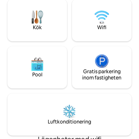
tunnelbanestationer i närheten: 50 m
kollektivtrafik. Du 
och 250 m. Kollektivtrafik: Gare de Midi 8
liten Carrefour s
minuter, centrum 12 minuter, Bois de la
av byggnaden! Perf
Cambre 15 minuter. Luftkonditionering
eller fritidsvistelse 
Kök
Wifi
Gratis parkering
Pool
inom fastigheten
Luftkonditionering