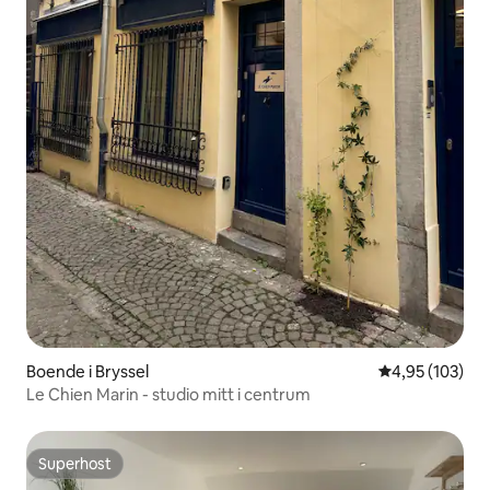
Boende i Bryssel
4,95 av 5 i ge
4,95 (103)
Le Chien Marin - studio mitt i centrum
Superhost
Superhost