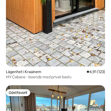
Lägenhet i Kraainem
4,91 av 5 i ge
4,91 (123)
MY Cabane - boende med privat bastu
Gästfavorit
Gästfavorit