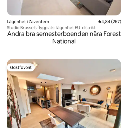
Lägenhet i Zaventem
4,84 av 5 i ge
4,84 (267)
Studio Brussels flygplats: lägenhet EU-distrikt
Andra bra semesterboenden nära Forest
National
Gästfavorit
Gästfavorit