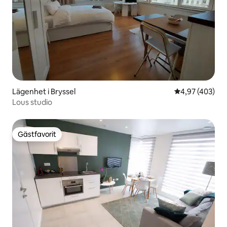
Lägenhet i Bryssel
4,97 av 5 i ge
4,97 (403)
Lous studio
Gästfavorit
Gästfavorit