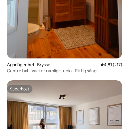
Ägarlägenhet i Bryssel
4,81 av 5 i ge
4,81 (217)
Centre bxl - Vacker rymlig studio - Riktig säng
Superhost
Superhost