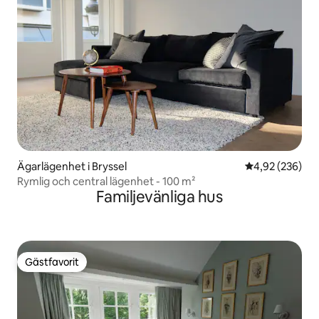
Ägarlägenhet i Bryssel
4,92 av 5 i ge
4,92 (236)
Rymlig och central lägenhet - 100 m²
Familjevänliga hus
Gästfavorit
Gästfavorit