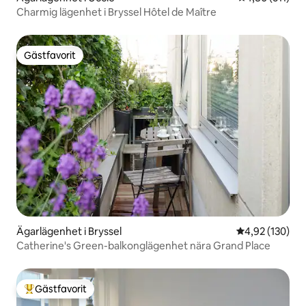
Charmig lägenhet i Bryssel Hôtel de Maître
Gästfavorit
Gästfavorit
Ägarlägenhet i Bryssel
4,92 av 5 i ge
4,92 (130)
Catherine's Green-balkonglägenhet nära Grand Place
Gästfavorit
Populär gästfavorit