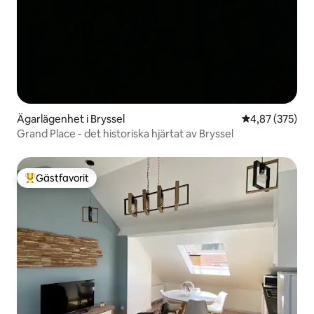
Ägarlägenhet i Bryssel
4,87 av 5 i ge
4,87 (375)
Grand Place - det historiska hjärtat av Bryssel
Gästfavorit
Populär gästfavorit