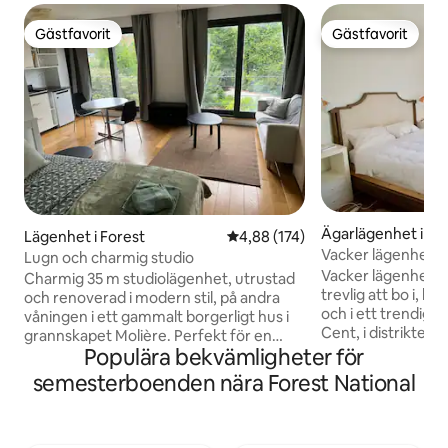
Gästfavorit
Gästfavorit
Gästfavorit
Gästfavorit
Ägarlägenhet i Uc
Lägenhet i Forest
4,88 av 5 i genomsnittligt bet
4,88 (174)
Vacker lägenhet m
Lugn och charmig studio
toppläge
Vacker lägenhet 1
Charmig 35 m studiolägenhet, utrustad
trevlig att bo i, b
och renoverad i modern stil, på andra
och i ett trendigt
våningen i ett gammalt borgerligt hus i
Cent, i distriktet 
grannskapet Molière. Perfekt för en
Lägenheten, superu
Populära bekvämligheter för
lugn, bekväm vistelse. Fantastisk utsikt
nödvändig komfort
över stora trädgårdar. Eget badrum.
semesterboenden nära Forest National
dig som hemma he
Queen size-säng. Kokvrå (elektrisk spis,
boende kommer att
kylskåp, mikrovågsugn), tvättmaskin.
idealiska läge bre
Butiker i närheten. Spårväg och
restauranger, bare