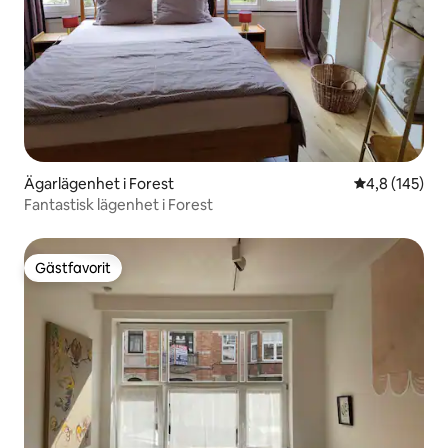
Ägarlägenhet i Forest
4,8 av 5 i ge
4,8 (145)
Fantastisk lägenhet i Forest
Gästfavorit
Gästfavorit