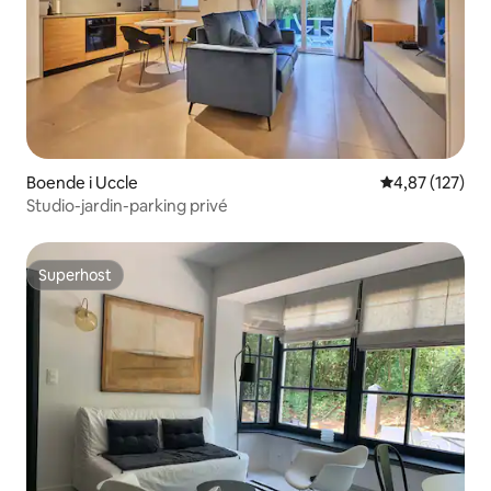
Boende i Uccle
4,87 av 5 i ge
4,87 (127)
Studio-jardin-parking privé
Superhost
Superhost