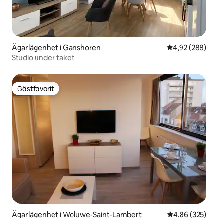
Ägarlägenhet i Ganshoren
4,92 av 5 i ge
4,92 (288)
Studio under taket
Gästfavorit
Gästfavorit
Ägarlägenhet i Woluwe-Saint-Lambert
4,86 av 5 i ge
4,86 (325)