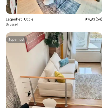
Lägenhet i Uccle
4,93 av 5 i g
4,93 (54)
Bryssel
Superhost
Superhost