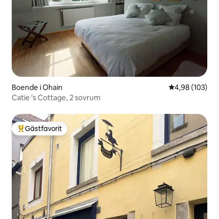
Boende i Ohain
4,98 av 5 i ge
4,98 (103)
Catie 's Cottage, 2 sovrum
Gästfavorit
Populär gästfavorit