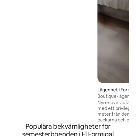
las pistas de esquí. Restaurantes y
comercios al lado de casa. 🖼️ Disfrutarás
de increíbles vistas directas a pistas y a la
estación de esquí 🛌 Capacidad máx 6
personas (2 habitaciones, cama de
matrimonio y 4 literas de 90 cm). Incluye
ropa de cama y toallas. 🛜 🅿️ WIFI de
banda ancha y Parking 🐶 Mascota previo
aviso 60€
Lägenhet i Formig
Boutique-lägenhet
Nyrenoverad läge
med ett privilegie
meter från den kos
backarna och omgi
Populära bekvämligheter för
affärer, apotek o
behöver ingen bil alls. Även om de
semesterboenden i El Formigal