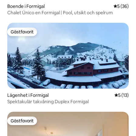
Boende i Formigal
5 av 5 i g
5 (36)
Chalet Único en Formigal | Pool, utsikt och spelrum
Gästfavorit
Gästfavorit
Lägenhet i Formigal
5 av 5 i g
5 (13)
Spektakulär takvåning Duplex Formigal
Gästfavorit
Gästfavorit