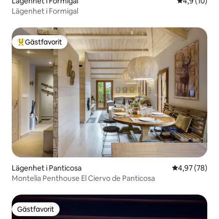
Lägenhet i Formigal
4,9 av 5 i g
4,9 (10)
Lägenhet i Formigal
Gästfavorit
Populär gästfavorit
Lägenhet i Panticosa
4,97 av 5 i g
4,97 (78)
Montelia Penthouse El Ciervo de Panticosa
Gästfavorit
Gästfavorit