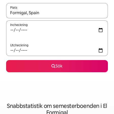
Plats
När resultaten är tillgängliga kan du navigera med upp- och ned
Incheckning
Utcheckning
Sök
Snabbstatistik om semesterboenden i El
Formigal