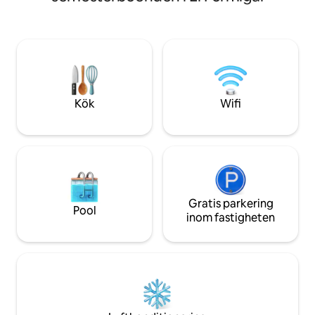
studiolägenhet på
sovrum med en du
vardagsrum, ett b
Inredd och utrustad
är ute efter ett m
utmärkt beläget stä
snö och berg är det
Kök
Wifi
Gratis parkering
Pool
inom fastigheten