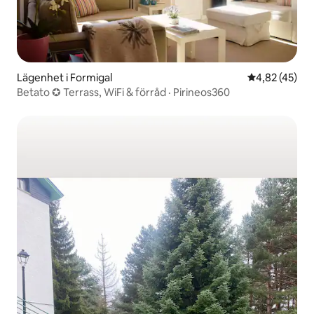
Lägenhet i Formigal
4,82 av 5 i g
4,82 (45)
Betato ✪ Terrass, WiFi & förråd · Pirineos360