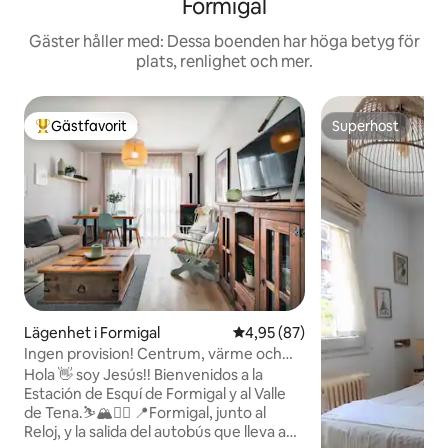
Formigal
Gäster håller med: Dessa boenden har höga betyg för
plats, renlighet och mer.
Gästfavorit
Superhost
Populär gästfavorit
Superhost
Lägenhet i Formigal
4,95 av 5 i genomsnittligt bet
4,95 (87)
Ingen provision! Centrum, värme och
otrolig utsikt
Hola 👋 soy Jesús!! Bienvenidos a la
Estación de Esquí de Formigal y al Valle
de Tena.⛷️🏔️🚴‍♀️ 📍Formigal, junto al
Reloj, y la salida del autobús que lleva a