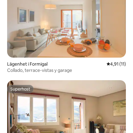
Lägenhet i Formigal
4,91 av 5 i 
4,91 (11)
Collado, terrace-vistas y garage
Superhost
Superhost