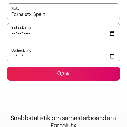
Plats
När resultaten är tillgängliga kan du navigera med upp- och ned
Incheckning
Utcheckning
Sök
Snabbstatistik om semesterboenden i
Fornalutx