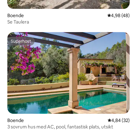
Boende
4,98 av 5 i g
4,98 (48)
Se Taulera
Superhost
Superhost
Boende
4,84 av 5 i g
4,84 (32)
3 sovrum hus med AC, pool, fantastisk plats, utsikt