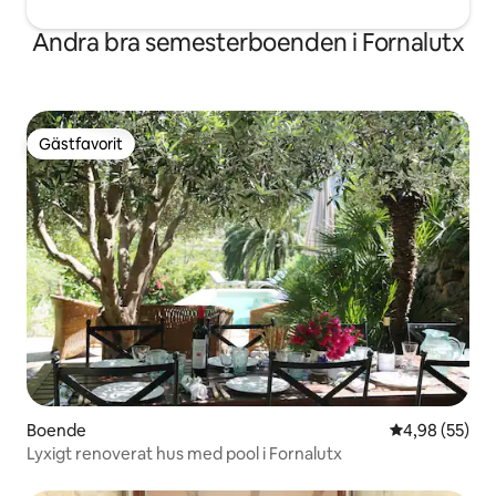
Andra bra semesterboenden i Fornalutx
Gästfavorit
Gästfavorit
Boende
4,98 av 5 i g
4,98 (55)
Lyxigt renoverat hus med pool i Fornalutx