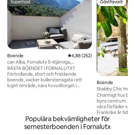
Superhost
Gästfavorit
Superhost
Gästfavorit
Boende
4,88 av 5 i genomsnittligt bety
4,88 (252)
can Alba, Fornalutx 5-stjärniga,
licensierade Superhosts
BÄSTA BOENDET I FORNALUTX?
Förtrollande, stort och fristående
boende, vacker kullerstensgata i ett
Boende
lugnt område, nära huvudtorget i
Shabby Chic House
Fornalutx med en livlig atmosfär och
Charmigt hus belä
livliga kaféer, restauranger, en allmän
byns centrum. Huset byggdes 1922 av
butik och ett postkontor. Utmärkt skick
våra förfäder som 
på 2 våningar. Bottenvåningen består av
Frankrike år tidig
stort vardagsrum med soffa, fullt
Populära bekvämligheter för
tillbaka byggde d
utrustat kök med ALLA vitvaror. Sovrum
minnen i jugendstil. Följaktligen erbju
semesterboenden i Fornalutx
+ badrum också på bottenvåningen. På
huset en speciell
övervåningen takterrass med fantastisk