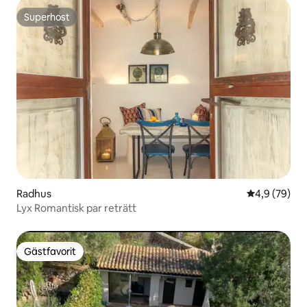
Superhost
Superhost
Radhus
4,9 av 5 i g
4,9 (79)
Lyx Romantisk par reträtt
Gästfavorit
Gästfavorit