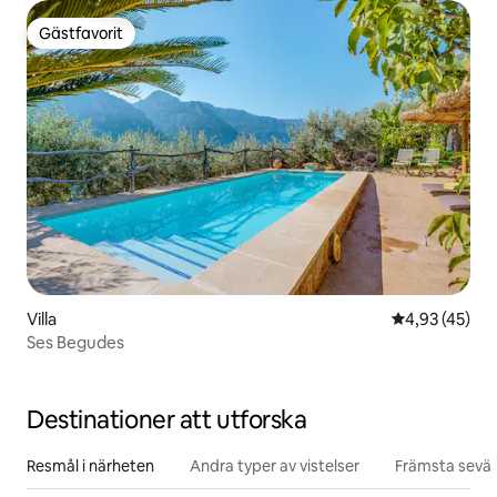
Gästfavorit
Gästfavorit
Villa
4,93 av 5 i g
4,93 (45)
Ses Begudes
Destinationer att utforska
Resmål i närheten
Andra typer av vistelser
Främsta sevär