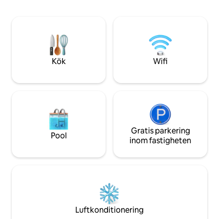
kombinerar mode
bergsutsikt och 2: a w.c. LÄS VÅRA
enkelheten och v
OMDÖMEN
hem. Vi är säkra p
en trevlig vistelse
kommer att njuta 
vackra uteplatsen
Kök
Wifi
Gratis parkering
Pool
inom fastigheten
Luftkonditionering