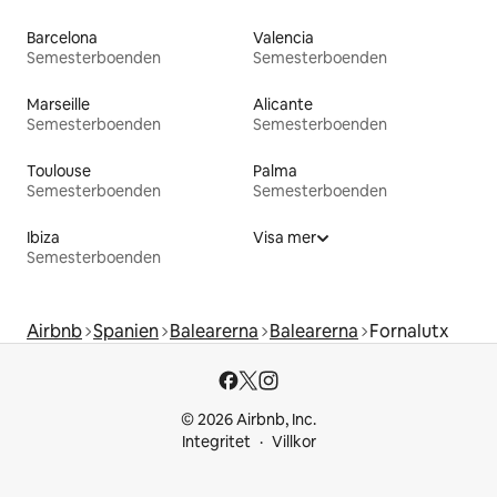
Barcelona
Valencia
Semesterboenden
Semesterboenden
Marseille
Alicante
Semesterboenden
Semesterboenden
Toulouse
Palma
Semesterboenden
Semesterboenden
Ibiza
Visa mer
Semesterboenden
Airbnb
Spanien
Balearerna
Balearerna
Fornalutx
© 2026 Airbnb, Inc.
Integritet
Villkor