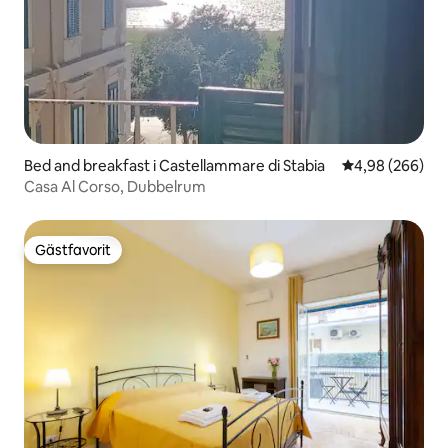
Bed and breakfast i Castellammare di Stabia
4,98 av 5 i ge
4,98 (266)
Casa Al Corso, Dubbelrum
Gästfavorit
Gästfavorit