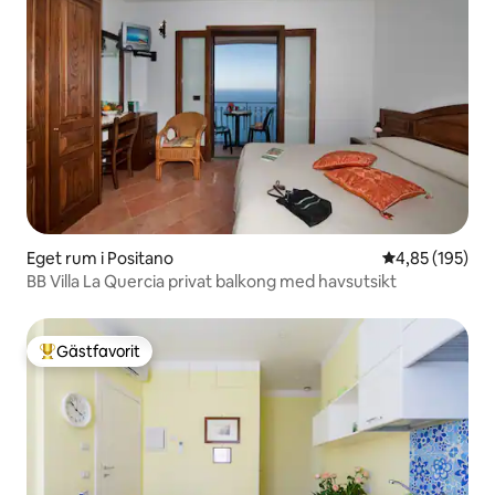
Eget rum i Positano
4,85 av 5 i ge
4,85 (195)
BB Villa La Quercia privat balkong med havsutsikt
Gästfavorit
Populär gästfavorit