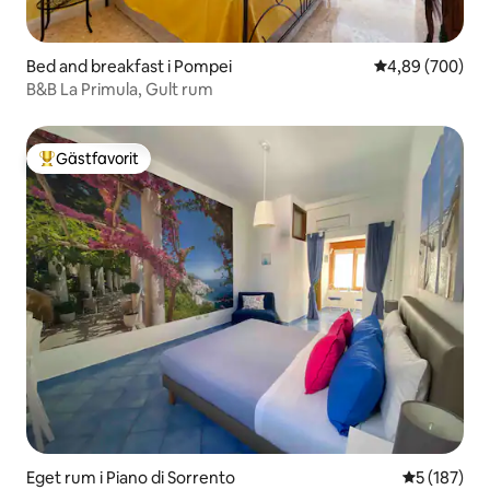
Bed and breakfast i Pompei
4,89 av 5 i ge
4,89 (700)
B&B La Primula, Gult rum
Gästfavorit
Populär gästfavorit
Eget rum i Piano di Sorrento
5 av 5 i ge
5 (187)