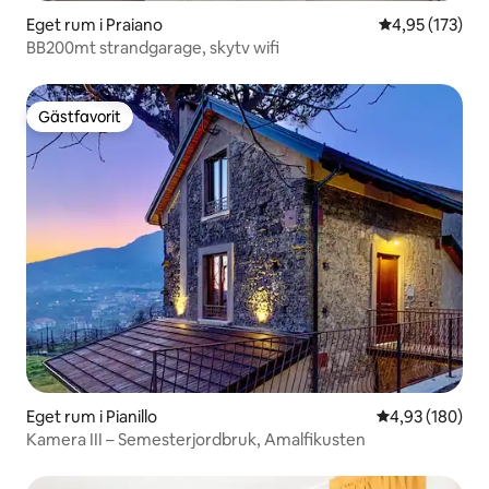
Eget rum i Praiano
4,95 av 5 i ge
4,95 (173)
BB200mt strandgarage, skytv wifi
Gästfavorit
Gästfavorit
Eget rum i Pianillo
4,93 av 5 i ge
4,93 (180)
Kamera III – Semesterjordbruk, Amalfikusten