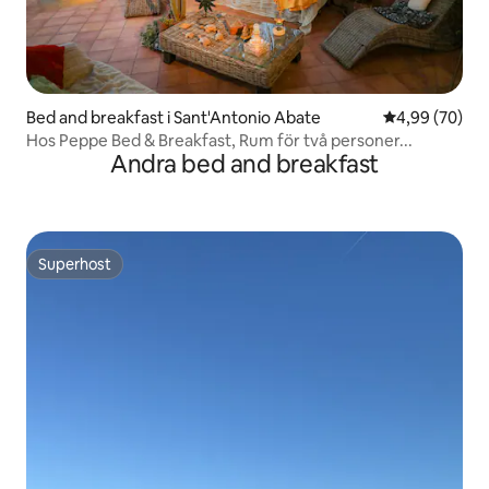
Bed and breakfast i Sant'Antonio Abate
4,99 av 5 i g
4,99 (70)
Hos Peppe Bed & Breakfast, Rum för två personer...
Andra bed and breakfast
Superhost
Superhost