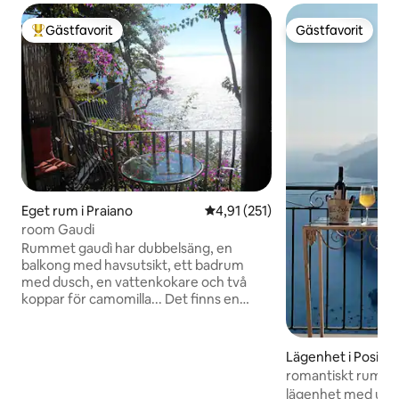
Gästfavorit
Gästfavorit
Populär gästfavorit
Gästfavorit
Eget rum i Praiano
4,91 av 5 i genomsnittligt bet
4,91 (251)
room Gaudi
Rummet gaudì har dubbelsäng, en
balkong med havsutsikt, ett badrum
med dusch, en vattenkokare och två
koppar för camomilla... Det finns en
kassaskåp. I priset för rummet ingår
frukost, wifi, värme och städning av
rummet varje dag. Ingår ej: stadsskatt,
Lägenhet i Posita
2,50 euro per dag per person (gästen
romantiskt rum ...vi
måste betala kontant när han ska gå)
lägenhet med unikt landskap ! är du