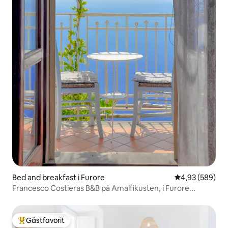
Bed and breakfast i Furore
4,93 av 5 i ge
4,93 (589)
Francesco Costieras B&B på Amalfikusten, i Furore...
Gästfavorit
Populär gästfavorit