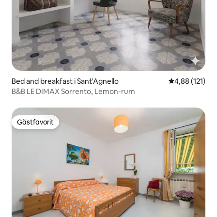
Bed and breakfast i Sant'Agnello
4,88 av 5 i ge
4,88 (121)
B&B LE DIMAX Sorrento, Lemon-rum
Gästfavorit
Gästfavorit