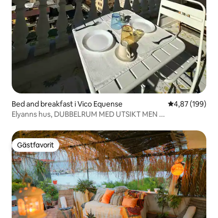
Bed and breakfast i Vico Equense
4,87 av 5 i ge
4,87 (199)
Elyanns hus, DUBBELRUM MED UTSIKT MEN ...
Gästfavorit
Gästfavorit