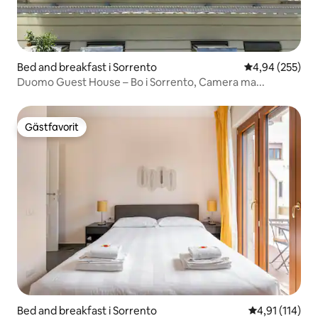
Bed and breakfast i Sorrento
4,94 av 5 i ge
4,94 (255)
Duomo Guest House – Bo i Sorrento, Camera ma...
Gästfavorit
Gästfavorit
Bed and breakfast i Sorrento
4,91 av 5 i g
4,91 (114)