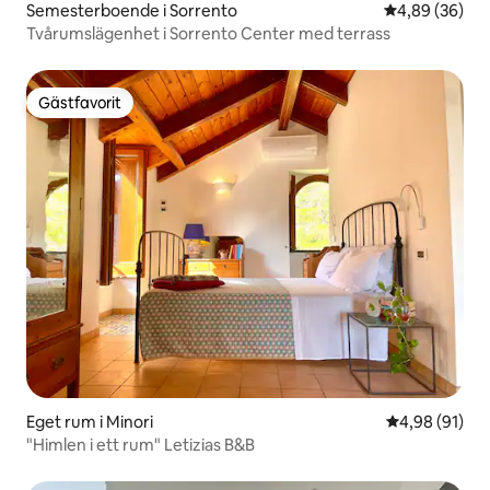
Semesterboende i Sorrento
4,89 av 5 i g
4,89 (36)
Tvårumslägenhet i Sorrento Center med terrass
Gästfavorit
Gästfavorit
Eget rum i Minori
4,98 av 5 i g
4,98 (91)
"Himlen i ett rum" Letizias B&B