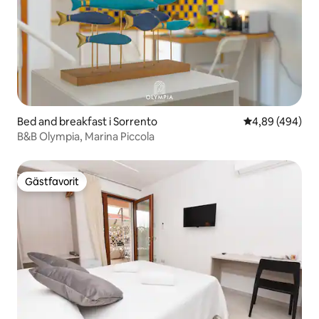
Bed and breakfast i Sorrento
4,89 av 5 i ge
4,89 (494)
B&B Olympia, Marina Piccola
Gästfavorit
Gästfavorit