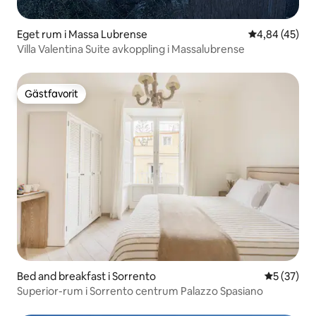
Eget rum i Massa Lubrense
4,84 av 5 i g
4,84 (45)
Villa Valentina Suite avkoppling i Massalubrense
Gästfavorit
Gästfavorit
Bed and breakfast i Sorrento
5 av 5 i g
5 (37)
Superior-rum i Sorrento centrum Palazzo Spasiano