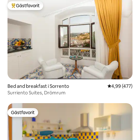
Gästfavorit
Populär gästfavorit
Bed and breakfast i Sorrento
4,99 av 5 i ge
4,99 (477)
Surriento Suites, Drömrum
Gästfavorit
Gästfavorit