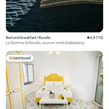
Bed and breakfast i Ravello
4,9 av 5 i g
4,9 (113)
La Gemma di Ravello, sovrum med dubbelsäng
Gästfavorit
Populär gästfavorit