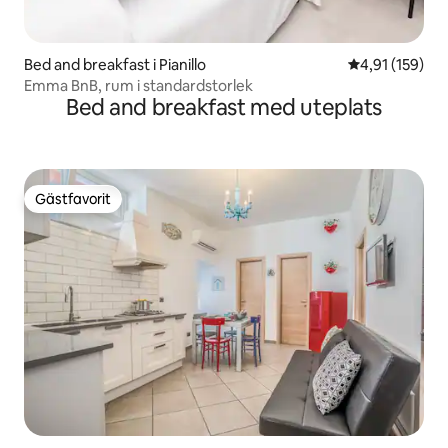
Bed and breakfast i Pianillo
4,91 av 5 i ge
4,91 (159)
Emma BnB, rum i standardstorlek
Bed and breakfast med uteplats
Gästfavorit
Gästfavorit