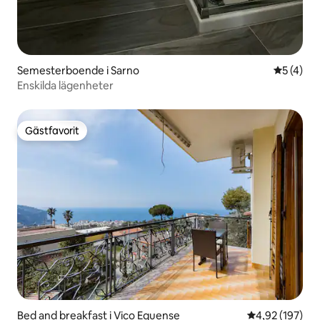
Semesterboende i Sarno
5 av 5 i 
5 (4)
Enskilda lägenheter
Gästfavorit
Gästfavorit
Bed and breakfast i Vico Equense
4,92 av 5 i ge
4,92 (197)