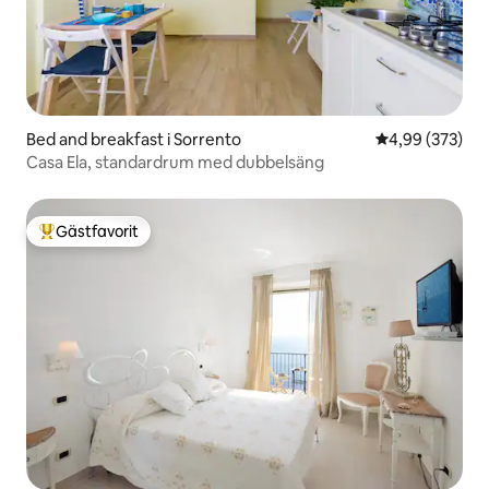
Bed and breakfast i Sorrento
4,99 av 5 i ge
4,99 (373)
Casa Ela, standardrum med dubbelsäng
Gästfavorit
Populär gästfavorit