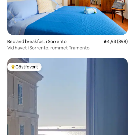
Bed and breakfast i Sorrento
4,93 av 5 i ge
4,93 (398)
Vid havet i Sorrento, rummet Tramonto
Gästfavorit
Populär gästfavorit