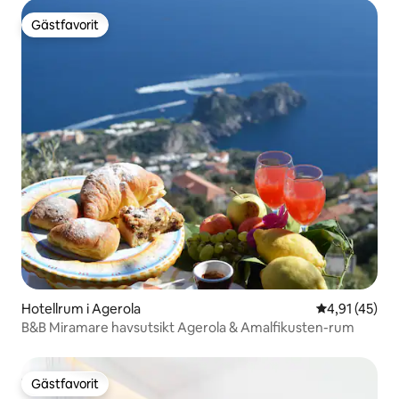
Gästfavorit
Gästfavorit
Hotellrum i Agerola
4,91 av 5 i g
4,91 (45)
B&B Miramare havsutsikt Agerola & Amalfikusten-rum
Gästfavorit
Gästfavorit