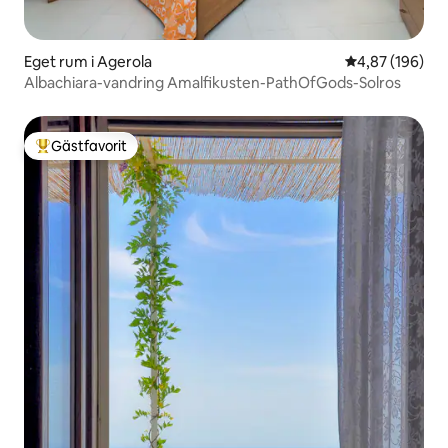
Eget rum i Agerola
4,87 av 5 i ge
4,87 (196)
Albachiara-vandring Amalfikusten-PathOfGods-Solros
Gästfavorit
Populär gästfavorit