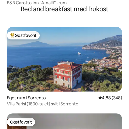
B&B Carotto Inn "Amalfi" -rum
Bed and breakfast med frukost
Gästfavorit
Populär gästfavorit
Eget rum i Sorrento
4,88 av 5 i ge
4,88 (348)
Villa Parisi (1800-talet) svit i Sorrento,
Gästfavorit
Gästfavorit