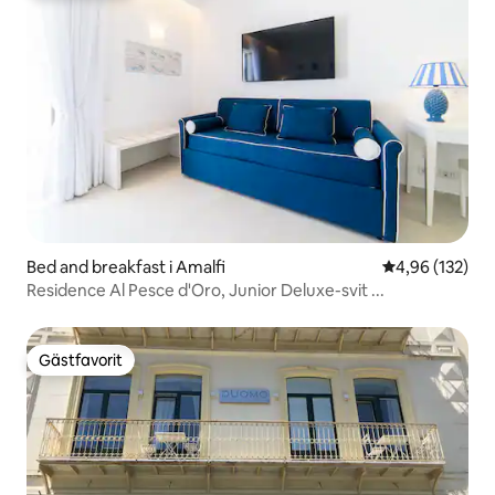
Bed and breakfast i Amalfi
4,96 av 5 i ge
4,96 (132)
Residence Al Pesce d'Oro, Junior Deluxe-svit ...
Gästfavorit
Gästfavorit