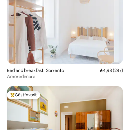
Bed and breakfast i Sorrento
4,98 av 5 i ge
4,98 (297)
Amoredimare
Gästfavorit
Populär gästfavorit