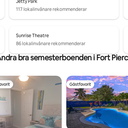
Jetty Park
117 lokalinvånare rekommenderar
Sunrise Theatre
86 lokalinvånare rekommenderar
ndra bra semesterboenden i Fort Pier
avorit
Gästfavorit
gästfavorit
Gästfavorit