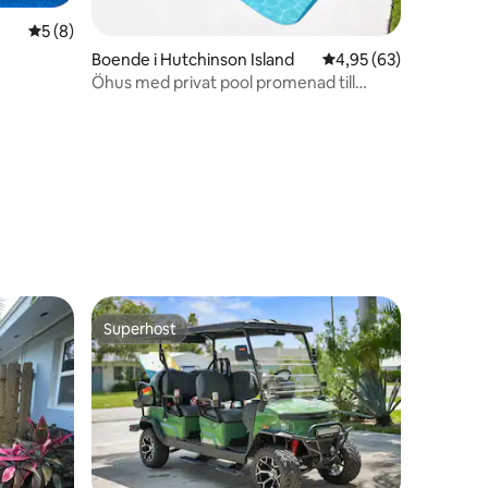
5 av 5 i genomsnittligt betyg, 8 omdömen
5 (8)
Boende i Hutchinson Island
4,95 av 5 i genomsnit
4,95 (63)
Öhus med privat pool promenad till
stranden
en
Superhost
Superhost