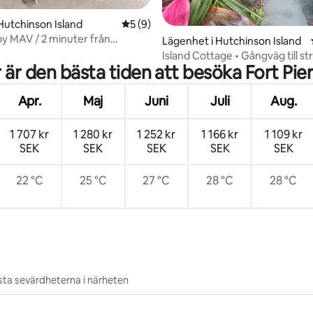
Hutchinson Island
5 av 5 i genomsnittligt betyg, 9 omdöm
5 (9)
by MAV / 2 minuter från
tligt betyg, 42 omdömen
Lägenhet i Hutchinson Island
 / Boende med 3 sovrum
Island Cottage • Gångväg till s
 är den bästa tiden att besöka Fort Pie
inlopp
Apr.
Maj
Juni
Juli
Aug.
1 707 kr
1 280 kr
1 252 kr
1 166 kr
1 109 kr
SEK
SEK
SEK
SEK
SEK
22 °C
25 °C
27 °C
28 °C
28 °C
ta sevärdheterna i närheten