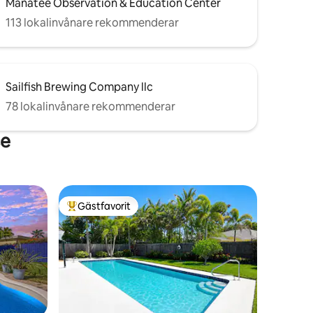
Manatee Observation & Education Center
113 lokalinvånare rekommenderar
Sailfish Brewing Company llc
78 lokalinvånare rekommenderar
ce
Gästfavorit
Populär gästfavorit