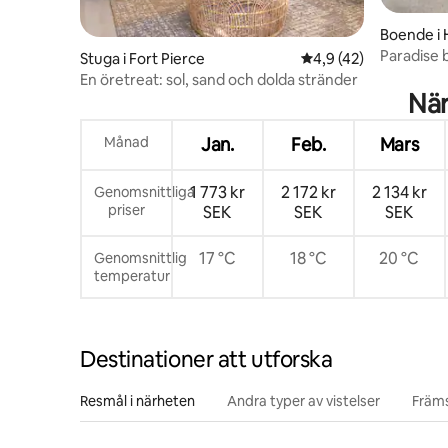
Boende i 
Paradise 
Stuga i Fort Pierce
4,9 av 5 i genomsnit
4,9 (42)
stranden
En öretreat: sol, sand och dolda stränder
När
Månad
Jan.
Feb.
Mars
1 773 kr
2 172 kr
2 134 kr
Genomsnittliga
priser
SEK
SEK
SEK
17 °C
18 °C
20 °C
Genomsnittlig
temperatur
Destinationer att utforska
Resmål i närheten
Andra typer av vistelser
Främs