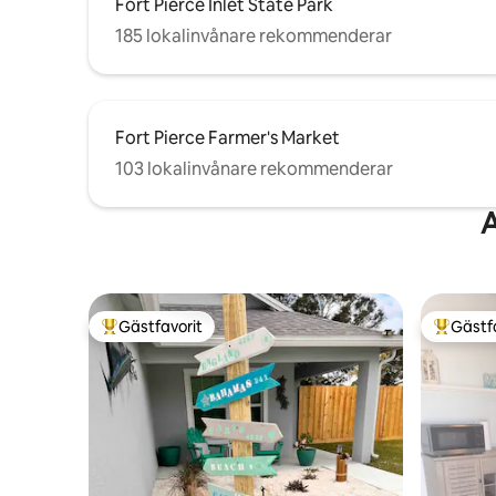
Fort Pierce Inlet State Park
185 lokalinvånare rekommenderar
Fort Pierce Farmer's Market
103 lokalinvånare rekommenderar
A
Gästfavorit
Gästf
Populär gästfavorit
Populär 