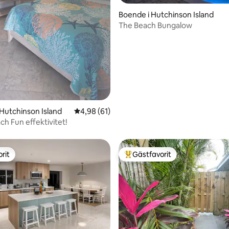
Boende i Hutchinson Island
The Beach Bungalow
tligt betyg, 58 omdömen
 Hutchinson Island
4,98 av 5 i genomsnittligt betyg, 61 omdöm
4,98 (61)
ch Fun effektivitet!
rit
Gästfavorit
rit
Populär gästfavorit