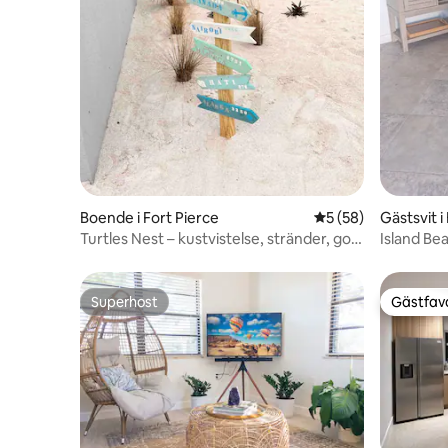
Boende i Fort Pierce
5 av 5 i genomsnit
5 (58)
Gästsvit i
Turtles Nest – kustvistelse, stränder, golf,
Island Bea
surfing
Superhost
Gästfavo
Superhost
Gästfavo