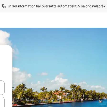
En del information har översatts automatiskt. 
Visa originalspråk
d upp- och nedåtpilarna eller utforska genom att trycka eller svepa.