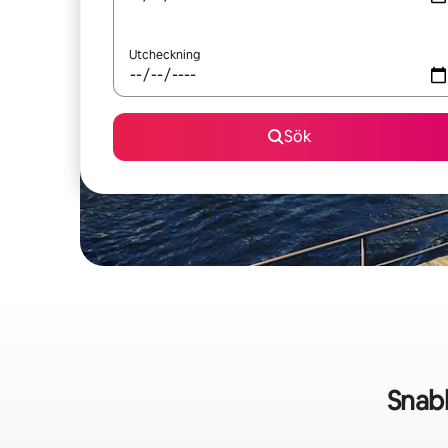
Utcheckning
Sök
Snabb