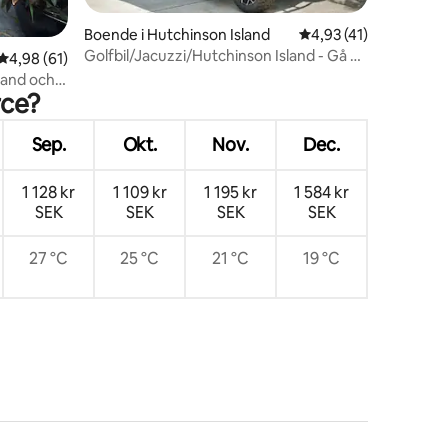
en
Boende i Hutchinson Island
4,93 av 5 i genomsni
4,93 (41)
Golfbil/Jacuzzi/Hutchinson Island - Gå 2
4,98 av 5 i genomsnittligt betyg, 61 omdömen
4,98 (61)
Beach
trand och
rce?
Sep.
Okt.
Nov.
Dec.
1 128 kr
1 109 kr
1 195 kr
1 584 kr
SEK
SEK
SEK
SEK
27 °C
25 °C
21 °C
19 °C