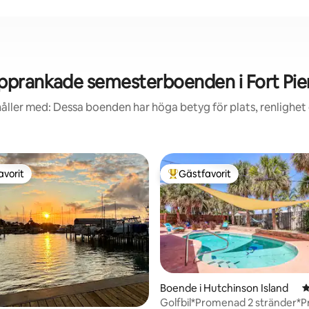
pprankade semesterboenden i Fort Pie
åller med: Dessa boenden har höga betyg för plats, renlighet
avorit
Gästfavorit
gästfavorit
Populär gästfavorit
Boende i Hutchinson Island
4
tligt betyg, 15 omdömen
Golfbil*Promenad 2 stränder*Pr