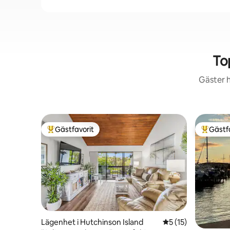
To
Gäster h
Gästfavorit
Gästf
Populär gästfavorit
Populär 
Lägenhet i Hutchinson Island
5 av 5 i genomsnit
5 (15)