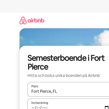
Hoppa
till
innehåll
Semesterboende i Fort
Pierce
Hitta och boka unika boenden på Airbnb
Plats
När resultaten är tillgängliga kan du navigera me
Incheckning