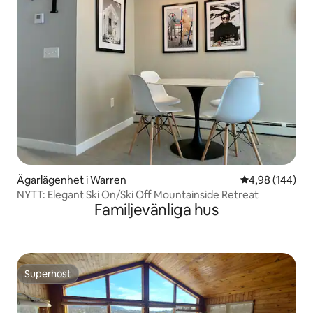
Ägarlägenhet i Warren
4,98 av 5 i ge
4,98 (144)
NYTT: Elegant Ski On/Ski Off Mountainside Retreat
Familjevänliga hus
Superhost
Superhost