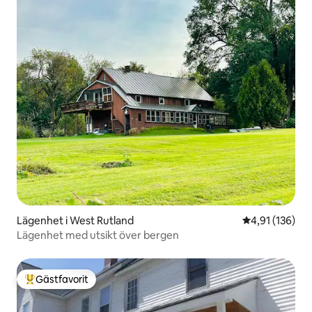
Lägenhet i West Rutland
4,91 av 5 i ge
4,91 (136)
Lägenhet med utsikt över bergen
Gästfavorit
Populär gästfavorit