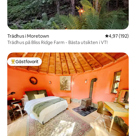
Trädhus i Moretown
4,97 av 5 i ge
4,97 (192)
Trädhus på Bliss Ridge Farm - Bästa utsikten i VT!
Gästfavorit
Populär gästfavorit