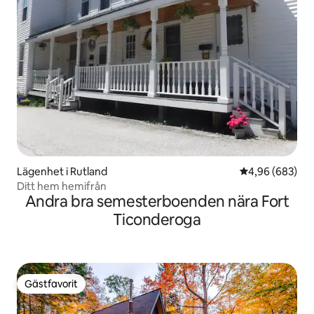
Lägenhet i Rutland
4,96 av 5 i ge
4,96 (683)
Ditt hem hemifrån
Andra bra semesterboenden nära Fort
Ticonderoga
Gästfavorit
Gästfavorit