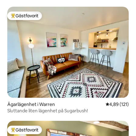
luftkonditionering
Gästfavorit
Populär gästfavorit
Ägarlägenhet i Warren
4,89 av 5 i ge
4,89 (121)
Sluttande liten lägenhet på Sugarbush!
Gästfavorit
Populär gästfavorit