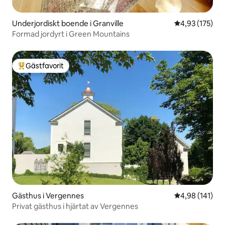
Underjordiskt boende i Granville
4,93 av 5 i ge
4,93 (175)
Formad jordyrt i Green Mountains
Gästfavorit
Populär gästfavorit
Gästhus i Vergennes
4,98 av 5 i ge
4,98 (141)
Privat gästhus i hjärtat av Vergennes