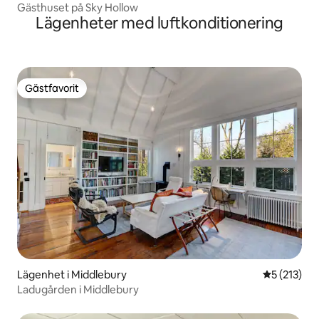
Gästhuset på Sky Hollow
Lägenheter med luftkonditionering
Gästfavorit
Gästfavorit
Lägenhet i Middlebury
5 av 5 i ge
5 (213)
Ladugården i Middlebury