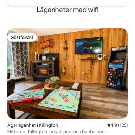
Lägenheter med wifi
Gästfavorit
Gästfavorit
Ägarlägenhet i Killington
4,9 av 5 i ge
4,9 (125)
Mittemot Killington, arkad, pool och bubbelpool,