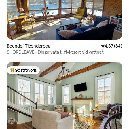
Boende i Ticonderoga
4,87 av 5 i g
4,87 (84)
SHORE LEAVE - Din privata tillflyktsort vid vattnet
Gästfavorit
Populär gästfavorit