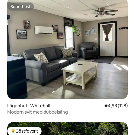
Superhost
Superhost
Lägenhet i Whitehall
4,93 av 5 i ge
4,93 (128)
Modern svit med dubbelsäng
Gästfavorit
Populär gästfavorit