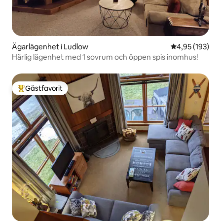
Ägarlägenhet i Ludlow
4,95 av 5 i ge
4,95 (193)
Härlig lägenhet med 1 sovrum och öppen spis inomhus!
Gästfavorit
Populär gästfavorit