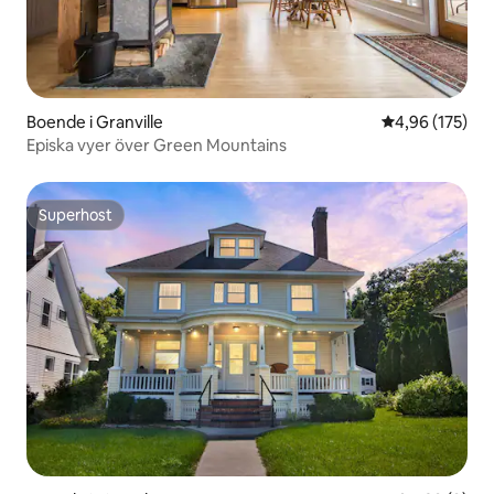
Boende i Granville
4,96 av 5 i ge
4,96 (175)
Episka vyer över Green Mountains
Superhost
Superhost