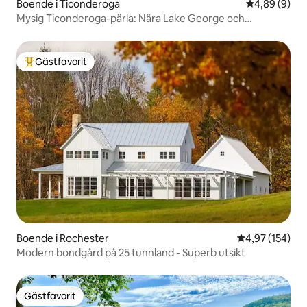
Boende i Ticonderoga
4,89 av 5 i 
4,89 (9)
Mysig Ticonderoga-pärla: Nära Lake George och
vandringsleder
Gästfavorit
Populär gästfavorit
Boende i Rochester
4,97 av 5 i ge
4,97 (154)
Modern bondgård på 25 tunnland - Superb utsikt
Gästfavorit
Gästfavorit