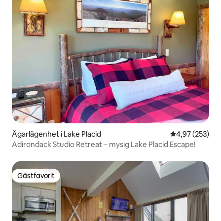
Ägarlägenhet i Lake Placid
4,97 av 5 i ge
4,97 (253)
Adirondack Studio Retreat – mysig Lake Placid Escape!
Gästfavorit
Gästfavorit