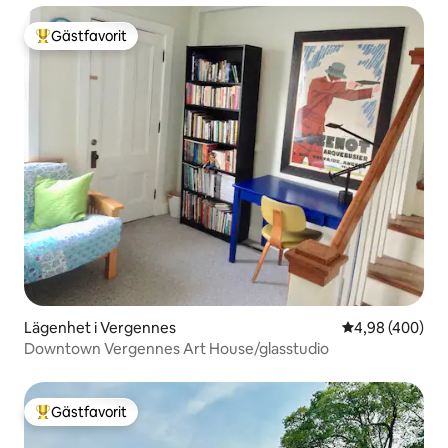
Gästfavorit
Populär gästfavorit
Lägenhet i Vergennes
4,98 av 5 i ge
4,98 (400)
Downtown Vergennes Art House/glasstudio
Gästfavorit
Populär gästfavorit