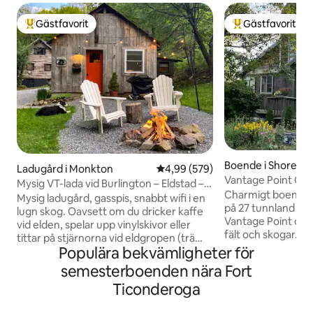
Gästfavorit
Gästfavorit
Populär gästfavorit
Populär gästfavor
Boende i Shoreh
Ladugård i Monkton
4,99 av 5 i genomsnittligt bety
4,99 (579)
Vantage Point Gu
Mysig VT-lada vid Burlington – Eldstad –
Views
Charmigt boende 
Ta med din hund – Wi-Fi
Mysig ladugård, gasspis, snabbt wifi i en
på 27 tunnland är e
lugn skog. Oavsett om du dricker kaffe
Vantage Point omg
vid elden, spelar upp vinylskivor eller
fält och skogar. O
tittar på stjärnorna vid eldgropen (trä
två nätter eller e
Populära bekvämligheter för
tillhandahålls) är detta ditt utrymme för
boende alla bekväm
att koppla av eller arbeta på distans i lugn
semesterboenden nära Fort
din vistelse bekv
och ro. Utforska vandringsleder på plats,
Ticonderoga
Nära Middlebury &
gå med snöskor och upptäck djurlivet.
(20 min) och Vergen
En kort bilresa från bryggerier,