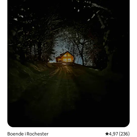
Boende i Rochester
4,97 av 5 i ge
4,97 (236)