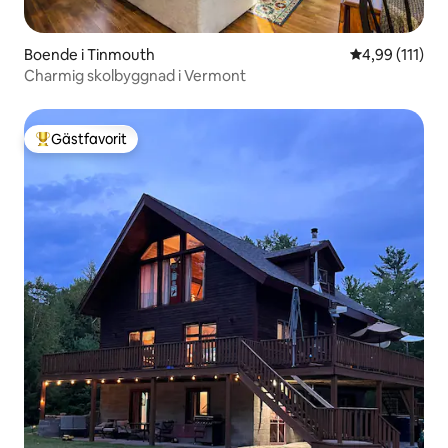
Boende i Tinmouth
4,99 av 5 i g
4,99 (111)
Charmig skolbyggnad i Vermont
Gästfavorit
Populär gästfavorit