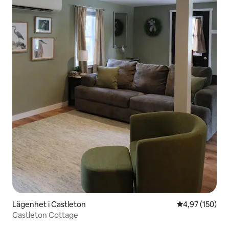
Lägenhet i Castleton
4,97 av 5 i ge
4,97 (150)
Castleton Cottage