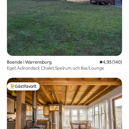
Boende i Warrensburg
4,95 av 5 i ge
4,95 (140)
Eget Adirondack Chalet Spelrum och Bar/Lounge
Gästfavorit
Populär gästfavorit