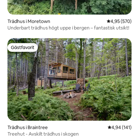
Trädhus i Moretown
4,95 av 5 i ge
4,95 (570)
Underbart trädhus högt uppe i bergen – fantastisk utsikt!
Gästfavorit
Gästfavorit
Trädhus i Braintree
4,94 av 5 i ge
4,94 (141)
Treehut - Avskilt trädhus i skogen