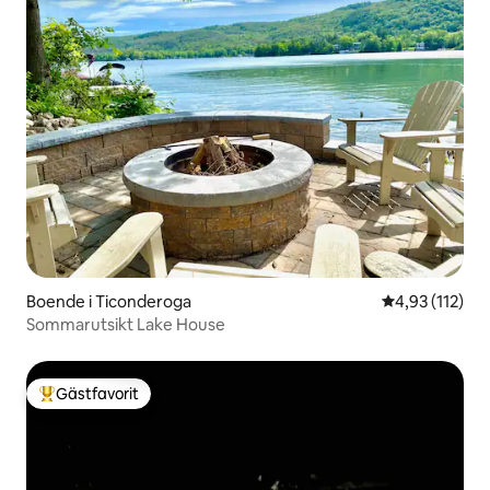
Boende i Ticonderoga
4,93 av 5 i ge
4,93 (112)
Sommarutsikt Lake House
Gästfavorit
Populär gästfavorit