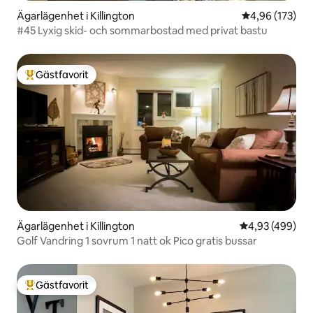
Ägarlägenhet i Killington
4,96 av 5 i ge
4,96 (173)
#45 Lyxig skid- och sommarbostad med privat bastu
Gästfavorit
Populär gästfavorit
Ägarlägenhet i Killington
4,93 av 5 i ge
4,93 (499)
Golf Vandring 1 sovrum 1 natt ok Pico gratis bussar
Gästfavorit
Populär gästfavorit