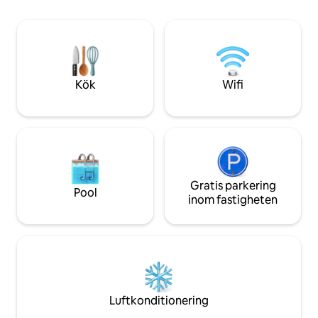
Ticonderoga, NY är
restauranger, natursköna
vägen liksom en bå
vandringsleder och städer. En perfekt
Champlain. Bland de senaste
blandning av avskildhet och
uppdateringarna f
bekvämlighet, 35 minuter till Burlington.
och torktumlare, 
Perfekt för par/ensamresenärer/all som
smart-TV från Rok
letar efter en avskild naturupplevelse.
Kök
Wifi
Gratis parkering
Pool
inom fastigheten
Luftkonditionering