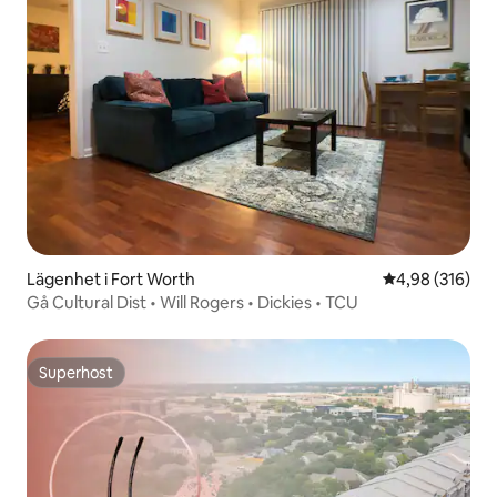
Lägenhet i Fort Worth
4,98 av 5 i ge
4,98 (316)
Gå Cultural Dist • Will Rogers • Dickies • TCU
Superhost
Superhost