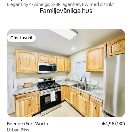
Elegant ny 4-vånings, 2-BR lägenhet, FW med distrikt
Familjevänliga hus
Gästfavorit
Gästfavorit
Boende i Fort Worth
4,96 av 5 i ge
4,96 (130)
Urban Bliss