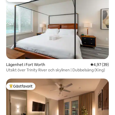
Gästfavorit
Lägenhet i Fort Worth
4,97 av 5 i g
4,97 (39)
Utsikt över Trinity River och skylinen | Dubbelsäng (King)
Gästfavorit
Populär gästfavorit