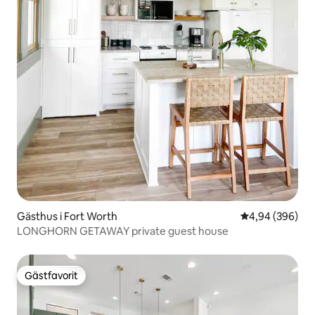
Gästhus i Fort Worth
4,94 av 5 i ge
4,94 (396)
LONGHORN GETAWAY private guest house
Gästfavorit
Gästfavorit