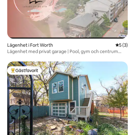
Lägenhet i Fort Worth
5 av 5 i 
5 (3)
Lägenhet med privat garage | Pool, gym och centrum
FTW
Gästfavorit
Populär gästfavorit