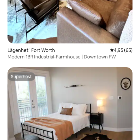
Lägenhet i Fort Worth
4,95 av 5 i g
4,95 (65)
Modern 1BR Industrial-Farmhouse | Downtown FW
Superhost
Superhost