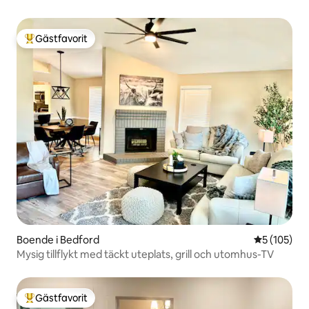
Gästfavorit
Populär gästfavorit
Boende i Bedford
5 av 5 i ge
5 (105)
Mysig tillflykt med täckt uteplats, grill och utomhus-TV
Gästfavorit
Populär gästfavorit