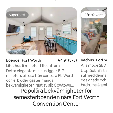
Superhost
Gästfavorit
Superhost
Gästfavorit
Radhus i Fort Wor
Boende i Fort Worth
4,91 av 5 i genomsnittligt bet
4,91 (378)
A la mode 2BDTow
Litet hus 6 minuter till centrum
& UltraCool!
Upptäck hjärtat av
Detta eleganta minihus ligger 5–7
stil med denna var
minuters bilresa från centrala Ft. Worth
designade och inr
och erbjuder gäster många
badrumslägenhet 
bekvämligheter. Njut av allt Cowtown
Populära bekvämligheter för
och lätthet. ENDAST några minuters
har att erbjuda med gratis parkering, en
promenad till 7th 
braskamin och gratis s'more-tillbehör.
semesterboenden nära Fort Worth
området där fina r
Detta mysiga hus är hundvänligt och har
Convention Center
barer och underhå
en TV med wifi, en inhägnad gemensam
stockyards, Down
bakgård, en walk-in-dusch, brädspel och