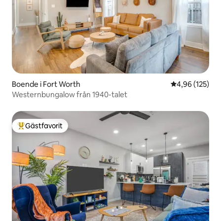
Boende i Fort Worth
4,96 av 5 i ge
4,96 (125)
Westernbungalow från 1940-talet
Gästfavorit
Populär gästfavorit