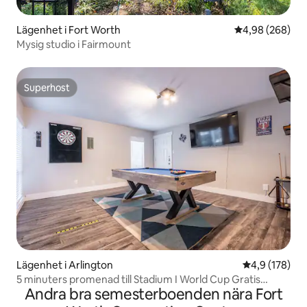
Lägenhet i Fort Worth
4,98 av 5 i ge
4,98 (268)
Mysig studio i Fairmount
Superhost
Superhost
Lägenhet i Arlington
4,9 av 5 i ge
4,9 (178)
5 minuters promenad till Stadium I World Cup Gratis
Andra bra semesterboenden nära Fort
parkering