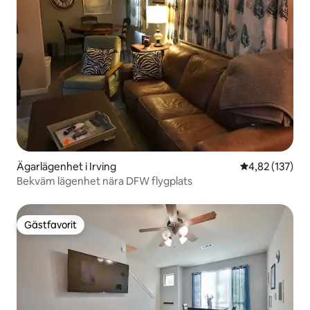
Ägarlägenhet i Irving
4,82 av 5 i ge
4,82 (137)
Bekväm lägenhet nära DFW flygplats
Gästfavorit
Gästfavorit