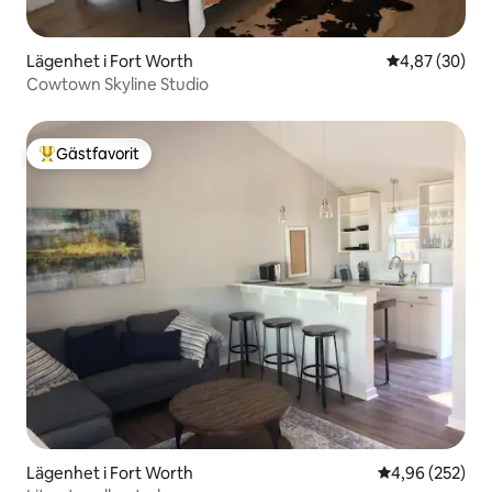
Lägenhet i Fort Worth
4,87 av 5 i g
4,87 (30)
Cowtown Skyline Studio
Gästfavorit
Populär gästfavorit
Lägenhet i Fort Worth
4,96 av 5 i ge
4,96 (252)