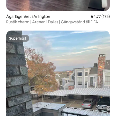
Ägarlägenhet i Arlington
4,77 av 5 i ge
4,77 (175)
Rustik charm | Arenan i Dallas | Gångavstånd till FIFA
Superhost
Superhost