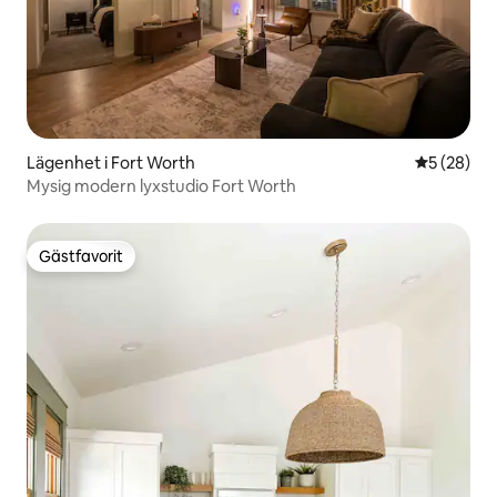
Lägenhet i Fort Worth
5 av 5 i g
5 (28)
Mysig modern lyxstudio Fort Worth
Gästfavorit
Gästfavorit