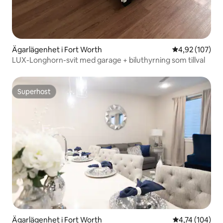
Ägarlägenhet i Fort Worth
4,92 av 5 i ge
4,92 (107)
LUX-Longhorn-svit med garage + biluthyrning som tillval
Superhost
Superhost
Ägarlägenhet i Fort Worth
4,74 av 5 i ge
4,74 (104)