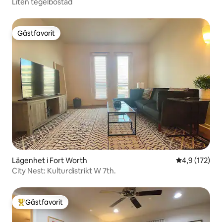
Liten tegelbostad
Gästfavorit
Gästfavorit
Lägenhet i Fort Worth
4,9 av 5 i ge
4,9 (172)
City Nest: Kulturdistrikt W 7th.
Gästfavorit
Populär gästfavorit