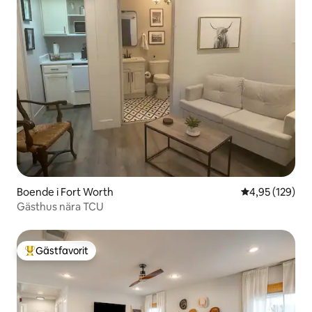
Boende i Fort Worth
4,95 av 5 i ge
4,95 (129)
Gästhus nära TCU
Gästfavorit
Populär gästfavorit