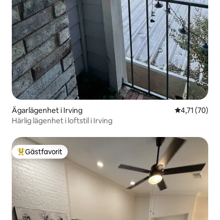
Ägarlägenhet i Irving
4,71 av 5 i g
4,71 (70)
Härlig lägenhet i loftstil i Irving
Gästfavorit
Populär gästfavorit