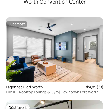
Worth Convention Center
Superhost
Superhost
Lägenhet i Fort Worth
4,85 av 5 i g
4,85 (33)
Lux 1BR Rooftop Lounge & Gym| Downtown Fort Worth
Gästfavorit