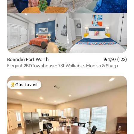
Boende i Fort Worth
4,97 av 5 i ge
4,97 (122)
Elegant 2BDTownhouse: 7St Walkable, Modish & Sharp
Gästfavorit
Populär gästfavorit