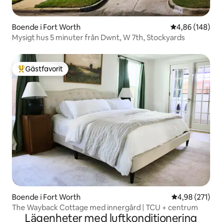
Boende i Fort Worth
4,86 av 5 i ge
4,86 (148)
Mysigt hus 5 minuter från Dwnt, W 7th, Stockyards
Gästfavorit
Populär gästfavorit
Boende i Fort Worth
4,98 av 5 i ge
4,98 (271)
The Wayback Cottage med innergård | TCU + centrum
Lägenheter med luftkonditionering