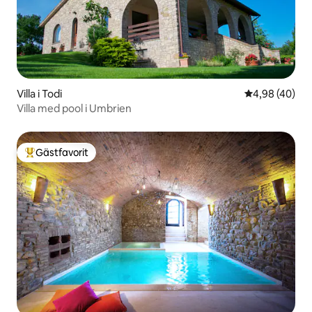
Villa i Todi
4,98 av 5 i g
4,98 (40)
Villa med pool i Umbrien
Gästfavorit
Populär gästfavorit