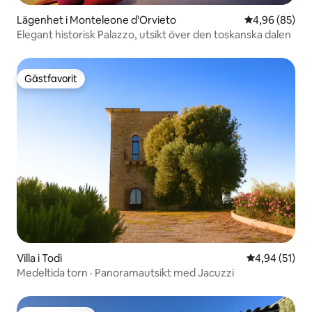
Lägenhet i Monteleone d'Orvieto
4,96 av 5 i g
4,96 (85)
Elegant historisk Palazzo, utsikt över den toskanska dalen
Gästfavorit
Gästfavorit
Villa i Todi
4,94 av 5 i g
4,94 (51)
Medeltida torn · Panoramautsikt med Jacuzzi