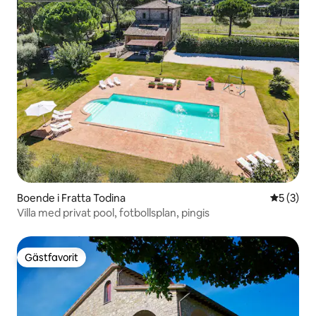
Boende i Fratta Todina
5 av 5 i 
5 (3)
Villa med privat pool, fotbollsplan, pingis
Gästfavorit
Gästfavorit