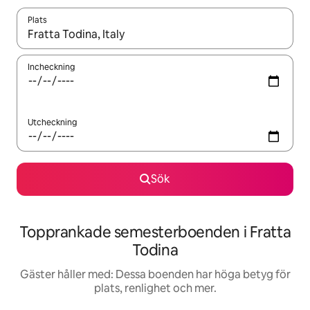
Plats
När resultaten är tillgängliga kan du navigera med upp- och ned
Incheckning
Utcheckning
Sök
Topprankade semesterboenden i Fratta
Todina
Gäster håller med: Dessa boenden har höga betyg för
plats, renlighet och mer.