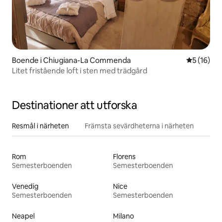
Boende i Chiugiana-La Commenda
5 av 5 i g
5 (16)
Litet fristående loft i sten med trädgård
Destinationer att utforska
Resmål i närheten
Främsta sevärdheterna i närheten
Rom
Florens
Semesterboenden
Semesterboenden
Venedig
Nice
Semesterboenden
Semesterboenden
Neapel
Milano