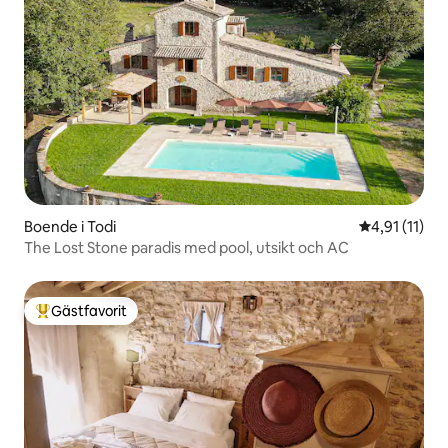
Boende i Todi
4,91 av 5 i 
4,91 (11)
The Lost Stone paradis med pool, utsikt och AC
Gästfavorit
Populär gästfavorit