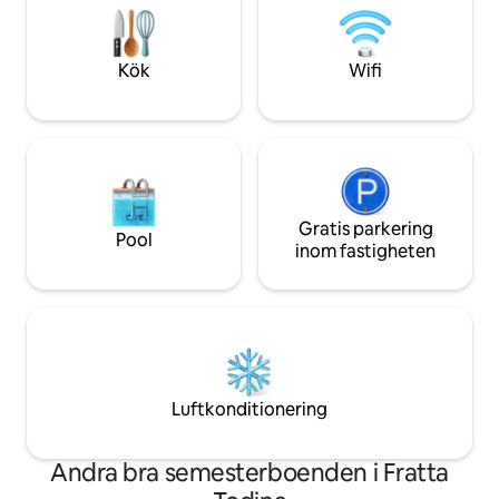
minuters bilväg till tågstationen till
älskat av oss itali
Rom/Florens, 5 minuters bilväg till
tillgängligt: Gratis
butiker i stan. Grunder/poolvaktare
Reserverad parke
Kök
Wifi
Gratis parkering
Pool
inom fastigheten
Luftkonditionering
Andra bra semesterboenden i Fratta