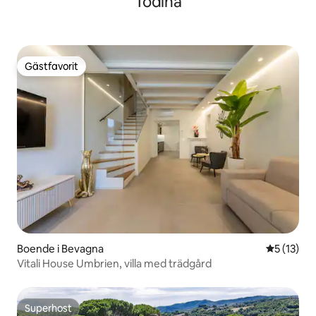
Todina
Gästfavorit
Gästfavorit
Boende i Bevagna
5 av 5 i g
5 (13)
Vitali House Umbrien, villa med trädgård
Superhost
Superhost