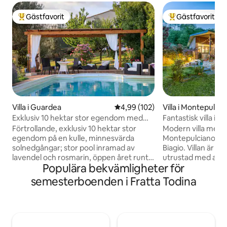
Gästfavorit
Gästfavorit
Populär gästfavorit
Populär gästfavor
Villa i Guardea
4,99 av 5 i genomsnittligt bety
4,99 (102)
Villa i Montepulcia
Exklusiv 10 hektar stor egendom med
Fantastisk villa i
pool och olivlund!
Förtrollande, exklusiv 10 hektar stor
Modern villa med 
egendom på en kulle, minnesvärda
Montepulciano, nå
solnedgångar; stor pool inramad av
Biagio. Villan är kärleksfullt möblerad och
lavendel och rosmarin, öppen året runt.
utrustad med alla
Populära bekvämligheter för
Ny luftkonditionering, Starlink internet.
trevlig semester. N
Mycket privat och fridfull 2 våningar, 4
över den omgivan
semesterboenden i Fratta Todina
sovrum, 4 badrum, jacuzzi, 55-tums
terrassen, eller ko
smartTV, välutrustat kök, veranda och
trädgårdarna till d
pergola för uteservering, Weber-grill,
kommer också ha ti
pizzaugn, olivlund, öppen spis; 20
stort kök att dabb
minuter till Orvieto,Todi,Amelia; 10
konsten att laga 