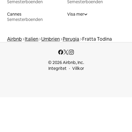
Semesterboenden
Semesterboenden
Cannes
Visa mer
Semesterboenden
Airbnb
Italien
Umbrien
Perugia
Fratta Todina
© 2026 Airbnb, Inc.
Integritet
Villkor