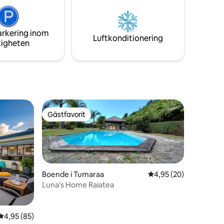
arkering inom
Luftkonditionering
tigheten
Gästfavorit
Gästfavorit
Boende i Tumaraa
4,95 av 5 i genomsnit
4,95 (20)
Luna's Home Raiatea
4,95 av 5 i genomsnittligt betyg, 85 omdömen
4,95 (85)