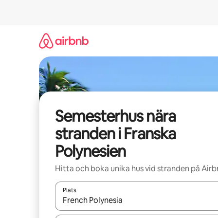
Hoppa
till
innehåll
Semesterhus nära
stranden i Franska
Polynesien
Hitta och boka unika hus vid stranden på Air
Plats
När resultaten är tillgängliga kan du navigera me