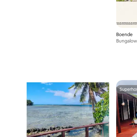
Boende
Bungalow 
Lodge Te
Superho
Superho