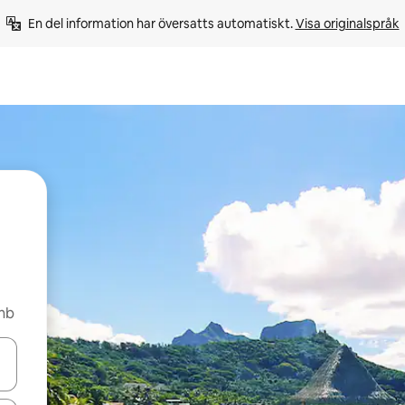
En del information har översatts automatiskt. 
Visa originalspråk
bnb
d upp- och nedåtpilarna eller utforska genom att trycka eller svepa.