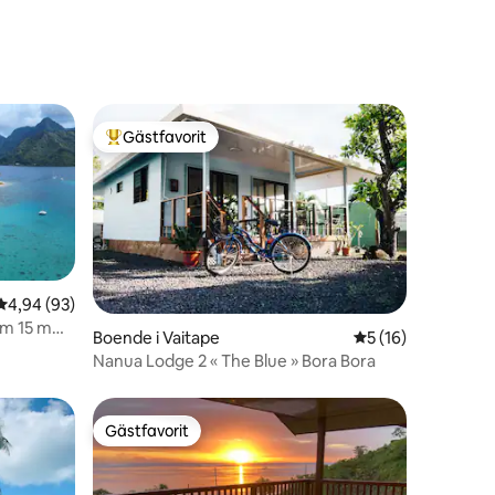
Gästfavorit
Populär gästfavorit
en
4,94 av 5 i genomsnittligt betyg, 93 omdömen
4,94 (93)
um 15 m
Boende i Vaitape
5 av 5 i genomsnit
5 (16)
Nanua Lodge 2 « The Blue » Bora Bora
Gästfavorit
Gästfavorit