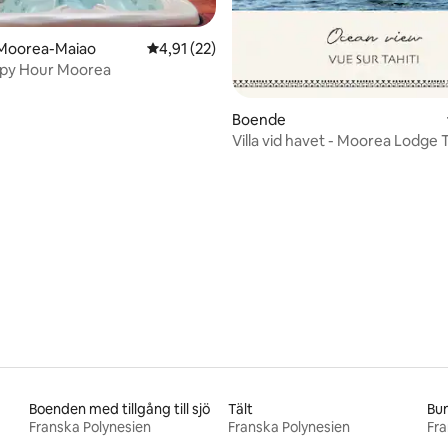
 Moorea-Maiao
4,91 av 5 i genomsnittligt betyg, 22 omdöm
4,91 (22)
ppy Hour Moorea
Boende
Villa vid havet - Moorea Lodge
Boenden med tillgång till sjö
Tält
Bun
Franska Polynesien
Franska Polynesien
Fra