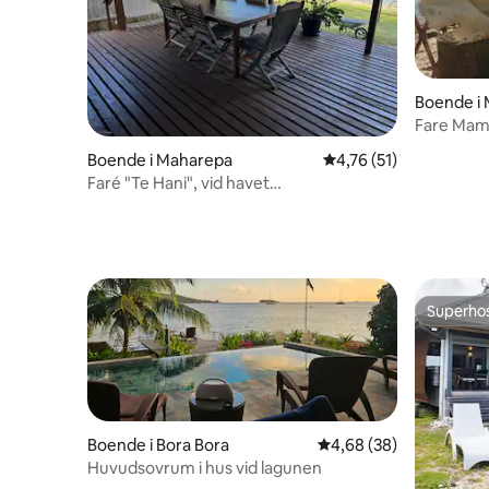
Boende i
Fare Mam
valstrand
Boende i Maharepa
4,76 av 5 i genomsnit
4,76 (51)
Faré "Te Hani", vid havet
(luftkonditionering som tillval!)
Superho
Superho
Boende i Bora Bora
4,68 av 5 i genomsnit
4,68 (38)
Huvudsovrum i hus vid lagunen