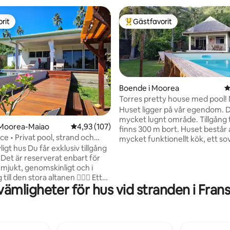
rit
Gästfavorit
rit
Populär gästfavorit
Boende i Moorea
4
Torres pretty house med pool!
lagunen
Huset ligger på vår egendom. D
mycket lugnt område. Tillgång t
tligt betyg, 57 omdömen
 Moorea-Maiao
4,93 av 5 i genomsnittligt betyg, 107 omdöm
4,93 (107)
finns 300 m bort. Huset består a
ace • Privat pool, strand och
mycket funktionellt kök, ett s
r exklusiv tillgång
(säng 160 cm x 200 cm) utrust
n Det är reserverat enbart för
luftkonditionering som vetter 
 mjukt, genomskinligt och i
stort duschrum + toalett. På
ill den stora altanen 🏊🏼‍♂️ Ett
bottenvåningen finns en andra 
ämligheter för hus vid stranden i Fran
uftkonditionerat sovrum och ett
På övervåningen finns en stor
um 🛋️ I det mest
med 2 enkelsängar på 190 cm x
området på ön En mycket
och en sittgrupp med TV (lokala
er dig tillgång till en vacker liten
USB-port). Perfekt för ett par e
familj. Utrustad för bebis.