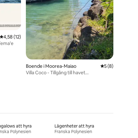
en
4,58 av 5 i genomsnittligt betyg, 12 omdömen
4,58 (12)
 Tema'e
Boende i Moorea-Maiao
5 av 5 i genomsni
5 (8)
Villa Coco - Tillgång till havet
Bostadsområde Tiahura
galows att hyra
Lägenheter att hyra
nska Polynesien
Franska Polynesien