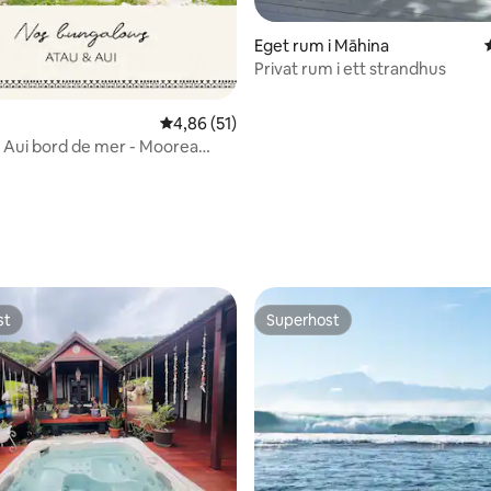
Eget rum i Māhina
Privat rum i ett strandhus
4,86 av 5 i genomsnittligt betyg, 51 omdöm
4,86 (51)
Aui bord de mer - Moorea
ma'e
st
Superhost
st
Superhost