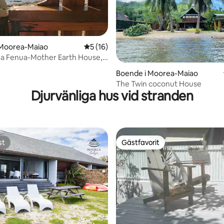
 Moorea-Maiao
5 av 5 i genomsnittligt betyg, 16 omdöm
5 (16)
a Fenua-Mother Earth House,
tligt betyg, 51 omdömen
Boende i Moorea-Maiao
The Twin coconut House
Djurvänliga hus vid stranden
st
Gästfavorit
st
Gästfavorit
tligt betyg, 38 omdömen