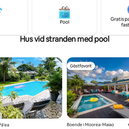
gatan
enhet finns också att hyra på
Gratis p
stighet
Pool
fas
Hus vid stranden med pool
Gästfavorit
Gästfavorit
Boende i Moorea-Maiao
ligt betyg, 101 omdömen
Pā'ea