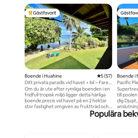
Gästfavorit
Gästfavo
Populär gästfavorit
Gästfavo
Boende i Huahine
5 av 5 i genomsnit
5 (57)
Boende i
Ditt privata paradis vid havet + bil ~ Fare
Pacific Pl
Hotu
kajak
Om du är ute efter rymliga boenden i en
Supertrevligt hus Du få
fridfull tropisk miljö ligger detta härliga
till poole
boende precis vid havet på en 2 hektar
dig Djupt,
stor fastighet omgiven av fruktträd och
anslutning t
Populära bekv
frodiga berg. Du kommer att njuta av ditt
rymligt l
eget privata strandområde med klart
stort vardagsr
turkost vatten och vacker snorkling
intressanta 
precis framför. Utforska lagunen med
kort stig g
kajakerna, titta på solnedgången från
strand🏝️ Kajaker är tillgängliga utan