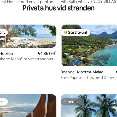
Villa Bella Vita av ENJOY VILLAS
est House med privat pool och
Privata hus vid stranden
rit
Gästfavorit
rit
Populär gästfavorit
 Moorea
4,86 av 5 i genomsnittligt betyg, 94 omdöm
4,86 (94)
ake te Manu" privat strandhus
Boende i Moorea-Maiao
Fare Papetoai, hus med 2 sovr
tligt betyg, 10 omdömen
från stranden
rit
Superhost
rit
Superhost