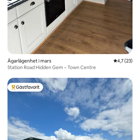
Ägarlägenhet i mars
4,7 av 5 i g
4,7 (23)
Station Road Hidden Gem – Town Centre
Gästfavorit
Populär gästfavorit