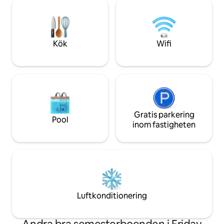
också en uteplats. På övervåningen finns
charmiga staden El
ett annat modernt badrum med dusch
bort med en rad r
Sovrummet har dubbelsäng med stor
och butiker plus d
garderob Gratis parkeringsplats på
och, naturligtvis, 
framsidan och privat utrymme på
Cathedral!
Kök
Wifi
baksidan
Gratis parkering
Pool
inom fastigheten
Luftkonditionering