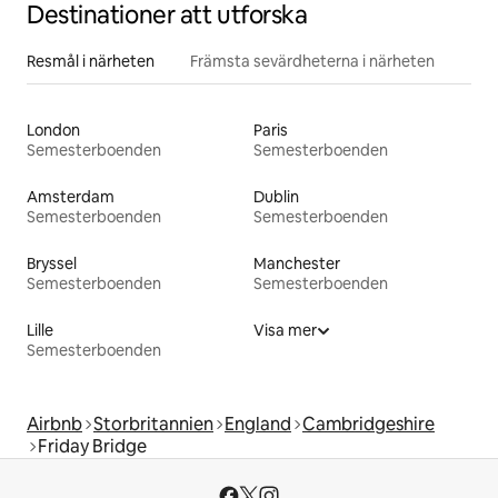
Destinationer att utforska
Resmål i närheten
Främsta sevärdheterna i närheten
London
Paris
Semesterboenden
Semesterboenden
Amsterdam
Dublin
Semesterboenden
Semesterboenden
Bryssel
Manchester
Semesterboenden
Semesterboenden
Lille
Visa mer
Semesterboenden
Airbnb
Storbritannien
England
Cambridgeshire
Friday Bridge