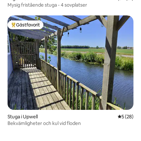
Mysig fristående stuga - 4 sovplatser
Gästfavorit
Populär gästfavorit
Stuga i Upwell
5 av 5 i g
5 (28)
Bekvämligheter och kul vid floden