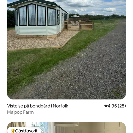
Vistelse på bondgård i Norfolk
4,96 av 5 i g
4,96 (28)
Maipop Farm
Gästfavorit