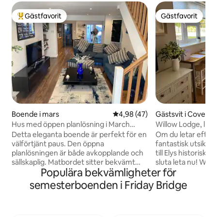
Gästfavorit
Gästfavorit
Populär gästfavorit
Gästfavorit
Boende i mars
4,98 av 5 i genomsnittligt be
4,98 (47)
Gästsvit i Covene
Hus med öppen planlösning i March
Willow Lodge, lugn
Cambs
nära Ely!
Detta eleganta boende är perfekt för en
Om du letar efter e
välförtjänt paus. Den öppna
fantastisk utsikt o
planlösningen är både avkopplande och
till Elys historisk
sällskaplig. Matbordet sitter bekvämt
sluta leta nu! Will
Populära bekvämligheter för
fyra. Två stora soffor för optimal
hektar trädgård m
komfort. Rymligt kök i öppen planlösning
däckområde och el
semesterboenden i Friday Bridge
leder till trädgård och badrum på
till ditt förfogand
nedervåningen. Uteplatsdörrar leder ut
varva ner, medan 
till altanen med bistro. Trädgården har
panoramautsikten