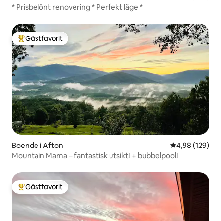
* Prisbelönt renovering * Perfekt läge *
Gästfavorit
Populär gästfavorit
Boende i Afton
4,98 av 5 i ge
4,98 (129)
Mountain Mama – fantastisk utsikt! + bubbelpool!
Gästfavorit
Populär gästfavorit