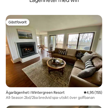
Lägenheter med wifi
Gästfavorit
Gästfavorit
Ägarlägenhet i Wintergreen Resort
4,95 av 5 i ge
4,95 (155)
All-Season 2bd/2ba bredvid spa-utsikt över golfbanan