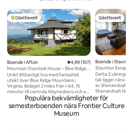
Gästfavorit
Gästfavorit
Populär gästfavorit
Gästfavorit
Boende i Staunto
Boende i Afton
4,99 av 5 i genomsnittligt bety
4,99 (107)
Staunton Escape 
Mountain Overlook House – Blue Ridge
tvättmaskin+tork
Parkway
Detta 2 våningar 
Unikt åttkantigt hus med fantastisk
tak ligger nära cen
utsikt över Blue Ridge Mountains i
av Shenandoah Valle
Virginia. Beläget 2 miles från I-64, 15
Shenandoah Nation
minuter till centrala Waynesboro och en
Populära bekvämligheter för
Parkway ligger bara
enkel 25 minuters bilresa till
Detta unika utrym
Charlottesville och UVA. Öppen
semesterboenden nära Frontier Culture
Queen-säng på 1: 
planlösning, perfekt för samling, och
Museum
dubbelsäng, futon
långdistans 180 graders utsikt från
sektion på 2: a vån
nästan alla rum. Fullt utrustat renoverat
parkeringen möjlig
kök. Kvalitetssängkläder och sängkläder.
fordon. Gården ha
Rustik, men modern inredning. Boendet