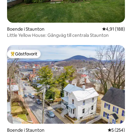
Boende i Staunton
4,91 av 5 i ge
4,91 (188)
Little Yellow House: Gångväg till centrala Staunton
Gästfavorit
Populär gästfavorit
Boende i Staunton
5 av 5 i ge
5 (254)