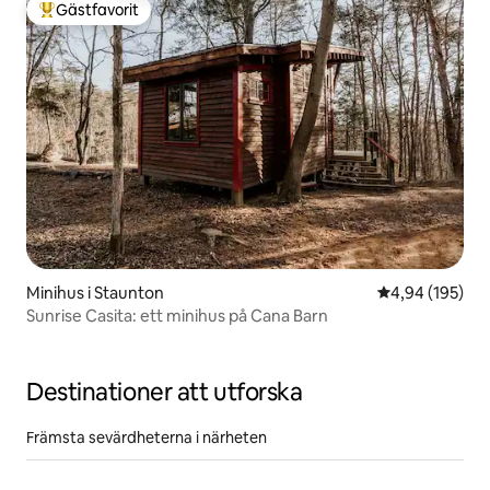
Gästfavorit
Populär gästfavorit
Minihus i Staunton
4,94 av 5 i ge
4,94 (195)
Sunrise Casita: ett minihus på Cana Barn
Destinationer att utforska
Främsta sevärdheterna i närheten