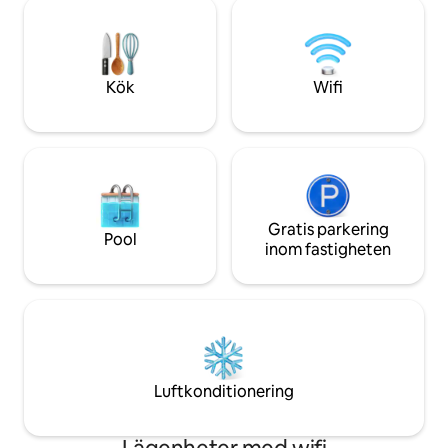
och är helt inhägna
har stor öppen spis, eldstad utanför, wifi
tums smart-TV, ha
och brädspel i överflöd. Himmelriket för
avskildhet
stjärnskådning och fågelskådning.
Kök
Wifi
Gratis parkering
Pool
inom fastigheten
Luftkonditionering