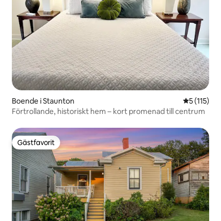
Boende i Staunton
5 av 5 i g
5 (115)
Förtrollande, historiskt hem – kort promenad till centrum
Gästfavorit
Gästfavorit