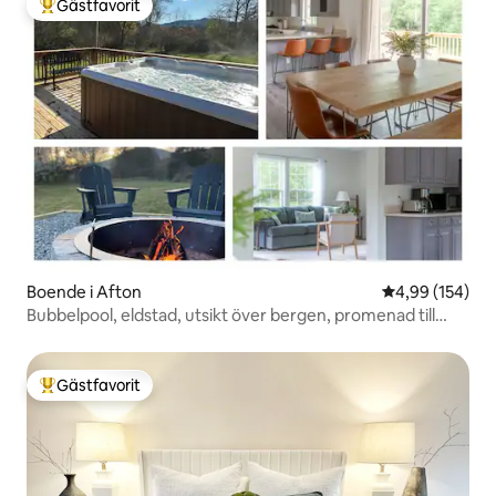
Gästfavorit
Populär gästfavorit
Boende i Afton
4,99 av 5 i ge
4,99 (154)
Bubbelpool, eldstad, utsikt över bergen, promenad till
kaffe och park
Gästfavorit
Populär gästfavorit