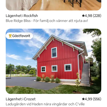
Lägenhet i Rockfish
4,98 av 5 i ge
4,98 (228)
Blue Ridge Bliss - För familj och vänner att njuta av!
Gästfavorit
Populär gästfavorit
Lägenhet i Crozet
4,99 av 5 i ge
4,99 (556)
Ladugården vid Haden nära vingårdar och C'ville