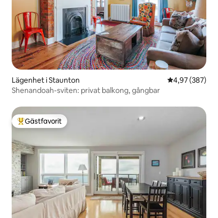
Lägenhet i Staunton
4,97 av 5 i ge
4,97 (387)
Shenandoah-sviten: privat balkong, gångbar
Gästfavorit
Populär gästfavorit