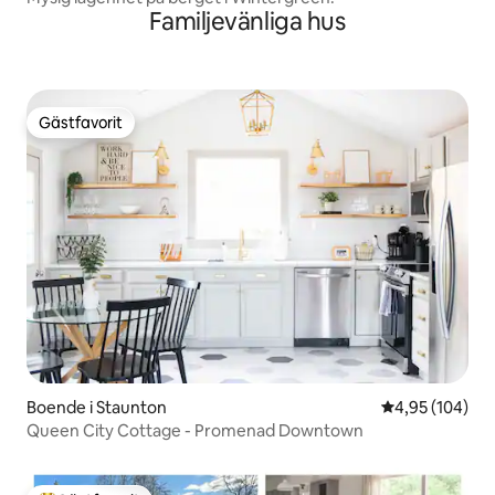
Familjevänliga hus
Gästfavorit
Gästfavorit
Boende i Staunton
4,95 av 5 i ge
4,95 (104)
Queen City Cottage - Promenad Downtown