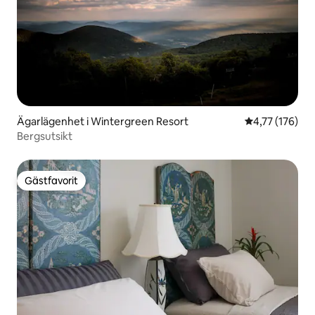
Ägarlägenhet i Wintergreen Resort
4,77 av 5 i ge
4,77 (176)
Bergsutsikt
Gästfavorit
Gästfavorit