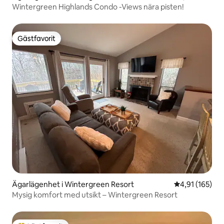
Wintergreen Highlands Condo -Views nära pisten!
Gästfavorit
Gästfavorit
Ägarlägenhet i Wintergreen Resort
4,91 av 5 i ge
4,91 (165)
Mysig komfort med utsikt – Wintergreen Resort