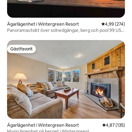
Ägarlägenhet i Wintergreen Resort
4,99 av 5 i ge
4,99 (274)
Panoramautsikt över solnedgångar, berg och pool 99 USD
mitt i veckan
Gästfavorit
Gästfavorit
Ägarlägenhet i Wintergreen Resort
4,87 av 5 i ge
4,87 (135)
Mysig lägenhet på berget i Wintergreen!