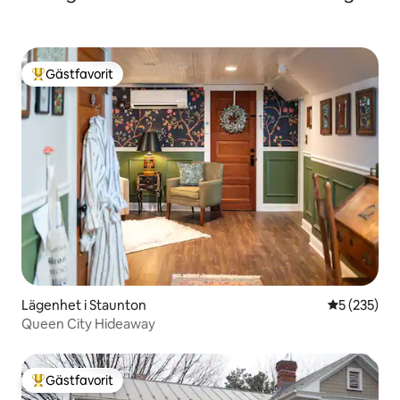
Gästfavorit
Populär gästfavorit
Lägenhet i Staunton
5 av 5 i ge
5 (235)
Queen City Hideaway
Gästfavorit
Populär gästfavorit