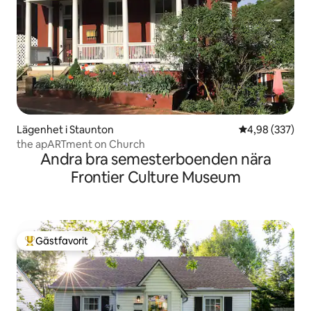
Lägenhet i Staunton
4,98 av 5 i ge
4,98 (337)
the apARTment on Church
Andra bra semesterboenden nära
Frontier Culture Museum
Gästfavorit
Populär gästfavorit