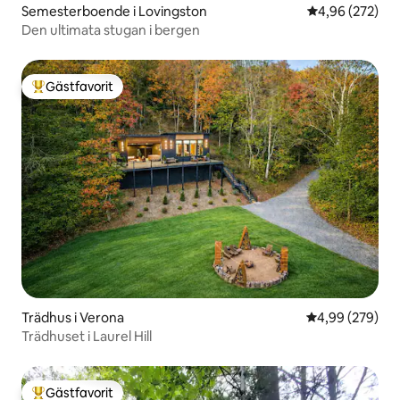
Semesterboende i Lovingston
4,96 av 5 i ge
4,96 (272)
Den ultimata stugan i bergen
Gästfavorit
Populär gästfavorit
Trädhus i Verona
4,99 av 5 i ge
4,99 (279)
Trädhuset i Laurel Hill
Gästfavorit