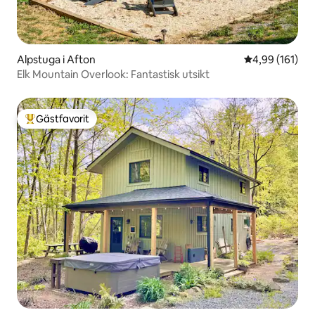
Alpstuga i Afton
4,99 av 5 i ge
4,99 (161)
Elk Mountain Overlook: Fantastisk utsikt
Gästfavorit
Populär gästfavorit