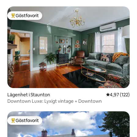
Gästfavorit
Populär gästfavorit
Lägenhet i Staunton
4,97 av 5 i ge
4,97 (122)
Downtown Luxe: Lyxigt vintage + Downtown
Gästfavorit
Populär gästfavorit