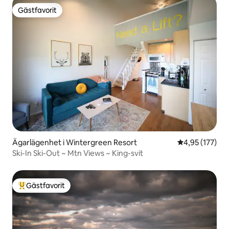
Gästfavorit
Gästfavorit
Ägarlägenhet i Wintergreen Resort
4,95 av 5 i ge
4,95 (177)
Ski-In Ski-Out ~ Mtn Views ~ King-svit
Gästfavorit
Populär gästfavorit