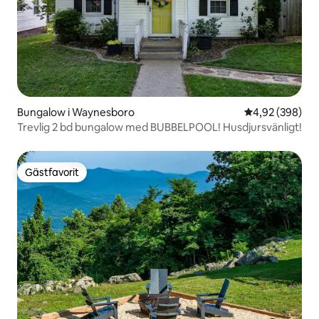
Bungalow i Waynesboro
4,92 av 5 i ge
4,92 (398)
Trevlig 2 bd bungalow med BUBBELPOOL! Husdjursvänligt!
Gästfavorit
Gästfavorit