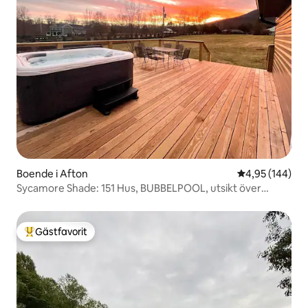
Boende i Afton
4,95 av 5 i ge
4,95 (144)
Sycamore Shade: 151 Hus, BUBBELPOOL, utsikt över
bergen
Gästfavorit
Populär gästfavorit