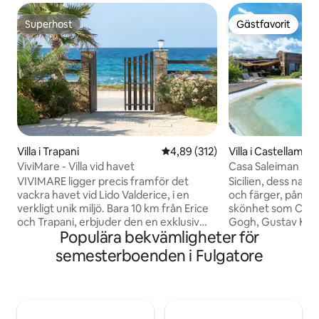
Superhost
Gästfavorit
Superhost
Gästfavorit
Villa i Trapani
4,89 av 5 i genomsnittligt bet
4,89 (312)
Villa i Castellamma
fo
ViviMare - Villa vid havet
Casa Saleiman | Ko
VIVIMARE ligger precis framför det
Sicilien, dess natu
vackra havet vid Lido Valderice, i en
och färger, påmin
verkligt unik miljö. Bara 10 km från Erice
skönhet som Clau
och Trapani, erbjuder den en exklusiv
Gogh, Gustav Klimt,
Populära bekvämligheter för
terrass från vilken du kan beundra
sina dukar. Casa S
romantiska solnedgångar över havet.
charmen på Sicilie
semesterboenden i Fulgatore
Villan är utrustad med alla
utsikt över Caste
bekvämligheter: en stor innergård med
Zingaro Reserve, 
vedeldad ugn och grill, ett superutrustat
dess faraglioni, oc
kök, luftkonditionering och gratis
Ingen bättre plats
parkering. Området är lugnt och
Sten, trä, strykjä