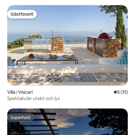
Gästfavorit
Gästfavorit
Villa i Visicari
5 av 5 i g
5 (31)
Spektakulär utsikt och lyx
Superhost
Superhost