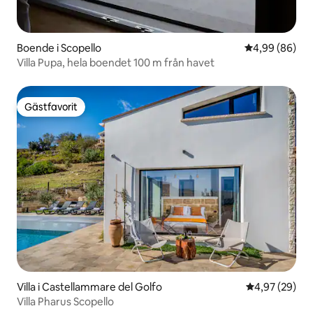
Boende i Scopello
4,99 av 5 i g
4,99 (86)
Villa Pupa, hela boendet 100 m från havet
Gästfavorit
Gästfavorit
Villa i Castellammare del Golfo
4,97 av 5 i g
4,97 (29)
Villa Pharus Scopello