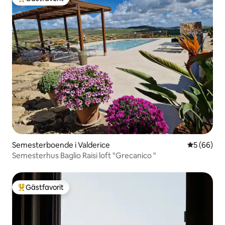
Populär gästfavorit
Semesterboende i Valderice
5 av 5 i g
5 (66)
Semesterhus Baglio Raisi loft "Grecanico "
Gästfavorit
Populär gästfavorit