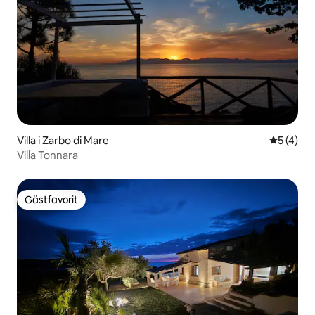
Villa i Zarbo di Mare
5 av 5 i 
5 (4)
Villa Tonnara
Gästfavorit
Gästfavorit