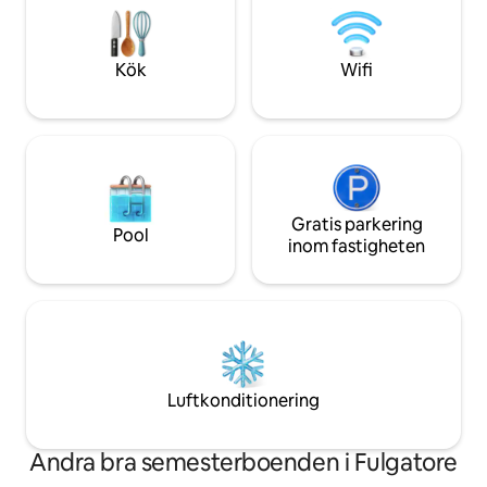
välkomnande, fullt av kulturella
och tid, vatten, sol
upplevelser och välsmakande
det viktigaste job
gastronomiska stopp. CIR
bara.
Kök
Wifi
19081022C212328 Nationell
identifieringskod (CIN)
IT081022C2IB8ZT5E5
Gratis parkering
Pool
inom fastigheten
Luftkonditionering
Andra bra semesterboenden i Fulgatore