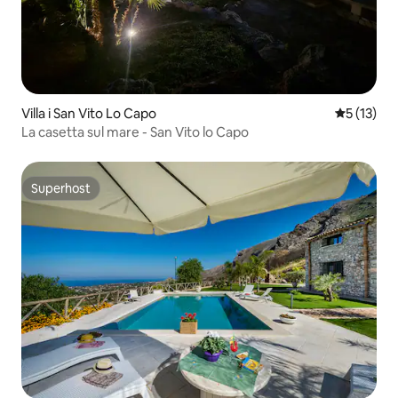
Villa i San Vito Lo Capo
5 av 5 i g
5 (13)
La casetta sul mare - San Vito lo Capo
Superhost
Superhost