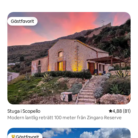
Gästfavorit
Gästfavorit
Stuga i Scopello
4,88 av 5 i g
4,88 (81)
Modern lantlig reträtt 100 meter från Zingaro Reserve
Gästfavorit