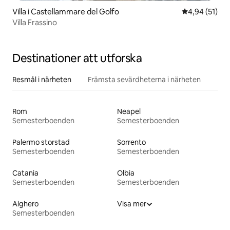
Villa i Castellammare del Golfo
4,94 av 5 i g
4,94 (51)
Villa Frassino
Destinationer att utforska
Resmål i närheten
Främsta sevärdheterna i närheten
Rom
Neapel
Semesterboenden
Semesterboenden
Palermo storstad
Sorrento
Semesterboenden
Semesterboenden
Catania
Olbia
Semesterboenden
Semesterboenden
Alghero
Visa mer
Semesterboenden