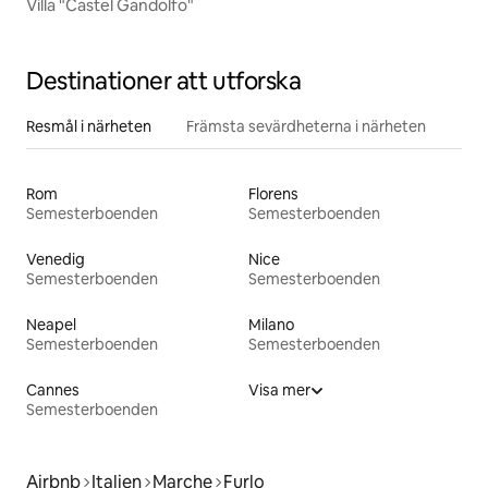
Villa "Castel Gandolfo"
Destinationer att utforska
Resmål i närheten
Främsta sevärdheterna i närheten
Rom
Florens
Semesterboenden
Semesterboenden
Venedig
Nice
Semesterboenden
Semesterboenden
Neapel
Milano
Semesterboenden
Semesterboenden
Cannes
Visa mer
Semesterboenden
Airbnb
Italien
Marche
Furlo