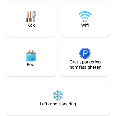
minuter från Trasimenosjön, 5 minuter
restauranger, bar
från Corciano, 25 minuter från Assisi.
butiker, bara 100 
historiska stadskärnan. Möble
högsta standard m
Italy-produkterna
Kök
Wifi
Gratis parkering
Pool
inom fastigheten
Luftkonditionering