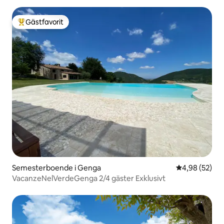
Gästfavorit
Populär gästfavorit
Semesterboende i Genga
4,98 av 5 i g
4,98 (52)
VacanzeNelVerdeGenga 2/4 gäster Exklusivt