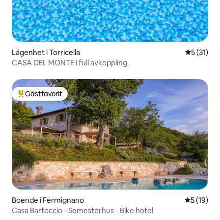
Lägenhet i Torricella
5 av 5 i g
5 (31)
CASA DEL MONTE i full avkoppling
Gästfavorit
Populär gästfavorit
Boende i Fermignano
5 av 5 i g
5 (19)
Casa Bartoccio - Semesterhus - Bike hotel