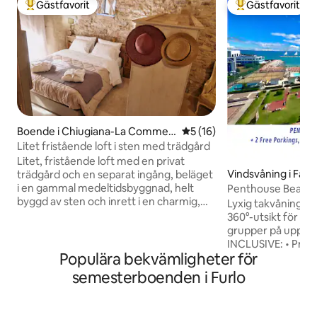
Gästfavorit
Gästfavorit
Populär gästfavorit
Populär gästfavor
Boende i Chiugiana-La Commen
5 av 5 i genomsnittligt be
5 (16)
da
Litet fristående loft i sten med trädgård
Litet, fristående loft med en privat
Vindsvåning i Fan
trädgård och en separat ingång, beläget
i en gammal medeltidsbyggnad, helt
Penthouse BeachFro
byggd av sten och inrett i en charmig,
familjer
Lyxig takvåning vi
rustik stil. Den användbara golvytan är 32
360°-utsikt för fam
kvadratmeter. Beläget på en naturskön
grupper på upp till 1
plats, med parkering framför huset, ett
INCLUSIVE: • Privat strand framför
lugnt område och alla bekvämligheter 1
Populära bekvämligheter för
huset: med 3 parasoller, 9 solsängar och
km (0,6 miles) bort. Det ligger 30 meter
en gratis pool⛱️ • Superfrukost på 2
semesterboenden i Furlo
från en gammal kyrka. Det ligger i en
toppbarer 🥐 • 2 parkeringsplatser P️
liten by, men det är ett fristående
Detta 140 m2 stora 
boende. 10 minuter från Perugia, 15
Fanos mest centra