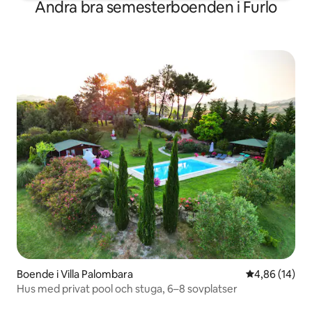
Andra bra semesterboenden i Furlo
Boende i Villa Palombara
4,86 av 5 i g
4,86 (14)
Hus med privat pool och stuga, 6–8 sovplatser