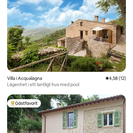
Villa i Acqualagna
4,58 av 5 i g
4,58 (12)
Lägenhet i ett lantligt hus med pool
Gästfavorit
Populär gästfavorit