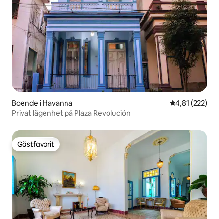
Boende i Havanna
4,81 av 5 i ge
4,81 (222)
Privat lägenhet på Plaza Revolución
Gästfavorit
Gästfavorit