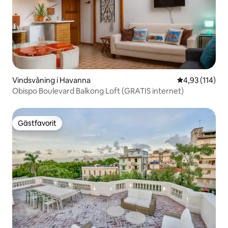
Vindsvåning i Havanna
4,93 av 5 i ge
4,93 (114)
Obispo Boulevard Balkong Loft (GRATIS internet)
Gästfavorit
Gästfavorit