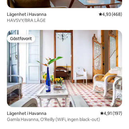
Lägenhet i Havanna
4,93 av 5 i ge
4,93 (468)
HAVSVY/BRA LÄGE
Gästfavorit
Gästfavorit
Lägenhet i Havanna
4,91 av 5 i ge
4,91 (197)
Gamla Havanna, O'Reilly (WiFi, ingen black-out)