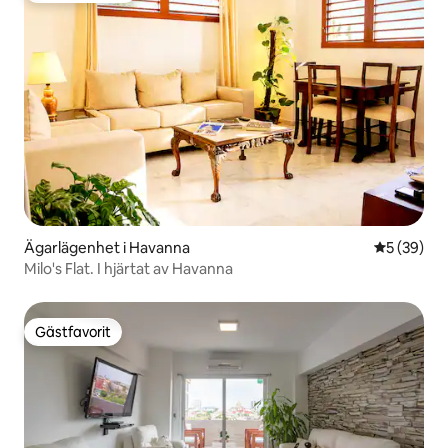
Ägarlägenhet i Havanna
5 av 5 i g
5 (39)
Milo's Flat. I hjärtat av Havanna
Gästfavorit
Gästfavorit