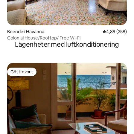
Boende i Havanna
4,89 av 5 i ge
4,89 (258)
Colonial House/Rooftop/ Free Wi-Fi!
Lägenheter med luftkonditionering
Gästfavorit
Gästfavorit