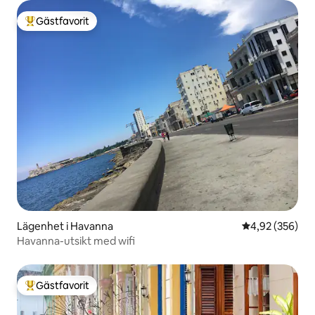
Gästfavorit
Populär gästfavorit
Lägenhet i Havanna
4,92 av 5 i ge
4,92 (356)
Havanna-utsikt med wifi
Gästfavorit
Populär gästfavorit