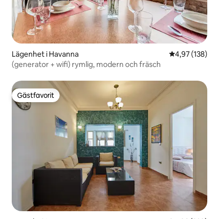
Lägenhet i Havanna
4,97 av 5 i ge
4,97 (138)
(generator + wifi) rymlig, modern och fräsch
Gästfavorit
Gästfavorit