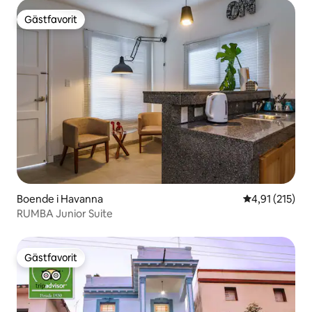
Gästfavorit
Gästfavorit
Boende i Havanna
4,91 av 5 i ge
4,91 (215)
RUMBA Junior Suite
Gästfavorit
Gästfavorit