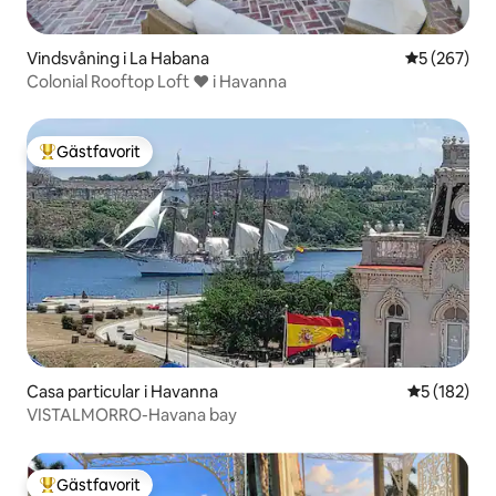
Vindsvåning i La Habana
5 av 5 i ge
5 (267)
Colonial Rooftop Loft ❤️ i Havanna
Gästfavorit
Populär gästfavorit
Casa particular i Havanna
5 av 5 i ge
5 (182)
VISTALMORRO-Havana bay
Gästfavorit
Populär gästfavorit