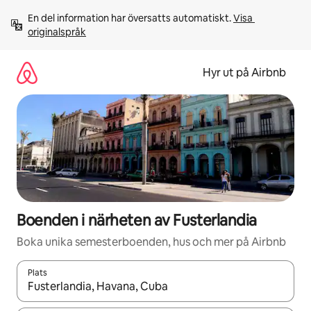
Hoppa
En del information har översatts automatiskt. 
Visa 
till
originalspråk
innehåll
Hyr ut på Airbnb
Boenden i närheten av Fusterlandia
Boka unika semesterboenden, hus och mer på Airbnb
Plats
När resultaten är tillgängliga kan du navigera med upp- och ned