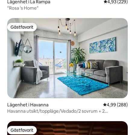
Lägenhet i La Rampa
4,93 av 5 i ge
4,93 (229)
"Rosa 's Home"
Gästfavorit
Gästfavorit
Lägenhet i Havanna
4,99 av 5 i ge
4,99 (288)
Havanna utsikt/toppläge/Vedado/2 sovrum + 2
toaletter/terrass
Gästfavorit
Gästfavorit