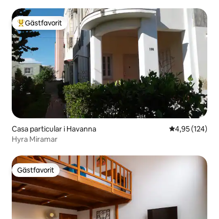
Gästfavorit
Populär gästfavorit
Casa particular i Havanna
4,95 av 5 i ge
4,95 (124)
Hyra Miramar
Gästfavorit
Gästfavorit