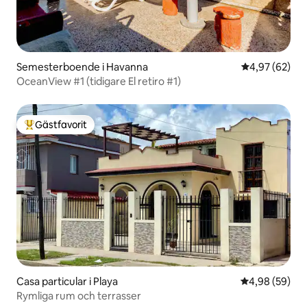
Semesterboende i Havanna
4,97 av 5 i g
4,97 (62)
OceanView #1 (tidigare El retiro #1)
Gästfavorit
Populär gästfavorit
Casa particular i Playa
4,98 av 5 i g
4,98 (59)
Rymliga rum och terrasser