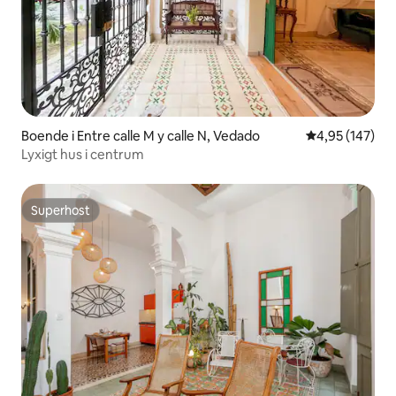
Boende i Entre calle M y calle N, Vedado
4,95 av 5 i ge
4,95 (147)
Lyxigt hus i centrum
Superhost
Superhost