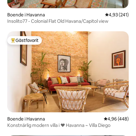
Boende i Havanna
4,93 av 5 i ge
4,93 (241)
Insolito77 - Colonial Flat Old Havana/Capitol view
Gästfavorit
Populär gästfavorit
Boende i Havanna
4,96 av 5 i ge
4,96 (448)
Konstnärlig modern villa i ❤️ Havanna ~ Villa Diego