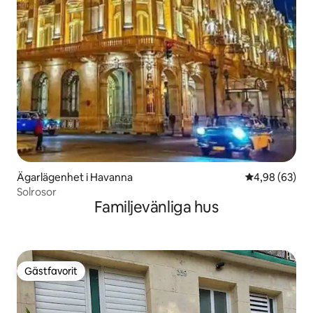
Ägarlägenhet i Havanna
4,98 av 5 i g
4,98 (63)
Solrosor
Familjevänliga hus
Gästfavorit
Gästfavorit