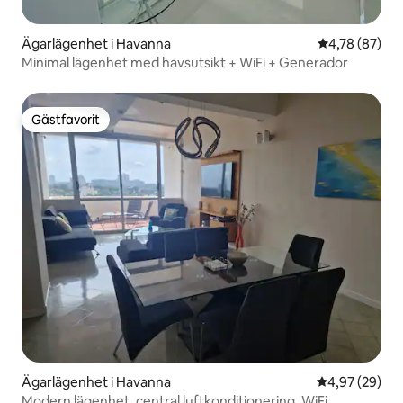
Ägarlägenhet i Havanna
4,78 av 5 i g
4,78 (87)
Minimal lägenhet med havsutsikt + WiFi + Generador
Gästfavorit
Gästfavorit
Ägarlägenhet i Havanna
4,97 av 5 i g
4,97 (29)
Modern lägenhet, central luftkonditionering, WiFi