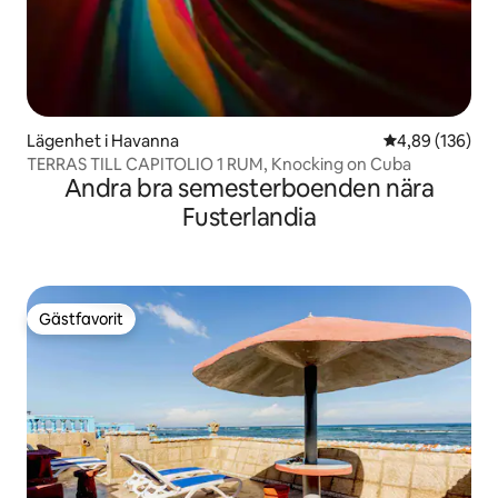
Lägenhet i Havanna
4,89 av 5 i ge
4,89 (136)
TERRAS TILL CAPITOLIO 1 RUM, Knocking on Cuba
Andra bra semesterboenden nära
Fusterlandia
Gästfavorit
Gästfavorit