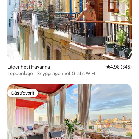
Lägenhet i Havanna
4,98 av 5 i ge
4,98 (345)
Toppenläge – Snygg lägenhet Gratis WIFI
Gästfavorit
Gästfavorit