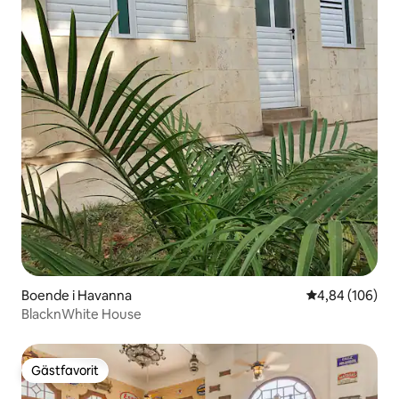
Boende i Havanna
4,84 av 5 i ge
4,84 (106)
BlacknWhite House
Gästfavorit
Gästfavorit