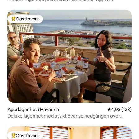
Gästfavorit
Populär gästfavorit
Ägarlägenhet i Havanna
4,93 av 5 i ge
4,93 (128)
Deluxe lägenhet med utsikt över solnedgången över
Havanna Bay
Gästfavorit
Populär gästfavorit