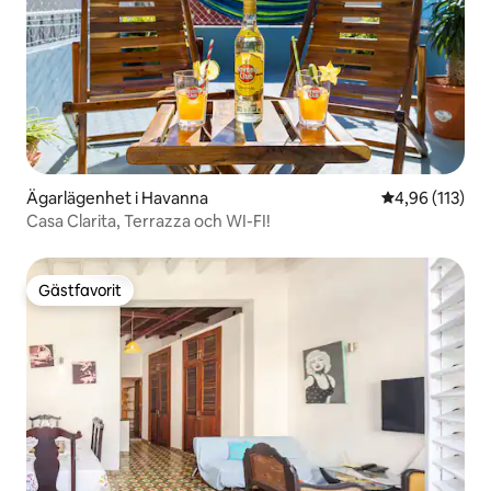
Ägarlägenhet i Havanna
4,96 av 5 i ge
4,96 (113)
Casa Clarita, Terrazza och WI-FI!
Gästfavorit
Gästfavorit