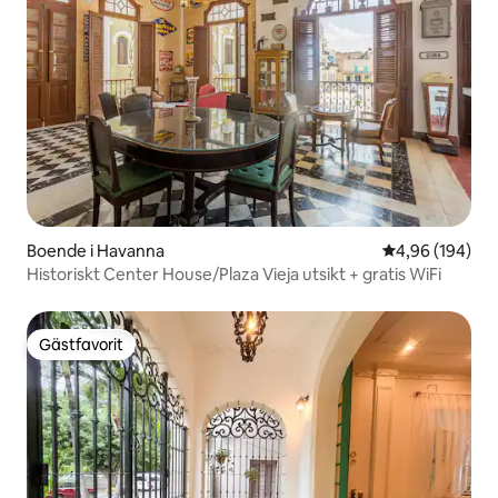
Boende i Havanna
4,96 av 5 i ge
4,96 (194)
Historiskt Center House/Plaza Vieja utsikt + gratis WiFi
Gästfavorit
Gästfavorit