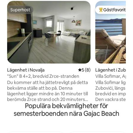
Superhost
Gästfavorit
Superhost
Populär gästfavor
Lägenhet i Novalja
5 av 5 i genomsnittligt b
5 (8)
Lägenhet i Zubovi
"Sun" B 4+2, bredvid Zrce-stranden
Villa Sofimar, Apa
Du kommer att ha jättetrevligt på detta
Villa Sofimar ligge
bekväma ställe att bo på. Denna
Zubovići, längs 
lägenhet ligger mindre än 10 minuter till
bredvid en impone
berömda Zrce strand och 20 minuters
Den vackra stenvil
Populära bekvämligheter för
promenad till centar av Novalja. Inom
rymlig trädgård i 
kort gångavstånd finns vackra stränder,
dekorerad med m
semesterboenden nära Gajac Beach
restauranger och nattklubbar.
Lägenhet I sträcker
Kollektivtrafik är tillgänglig och billig, och
våningen, innehåll
busstationen ligger mindre än 10
terrass, och erbju