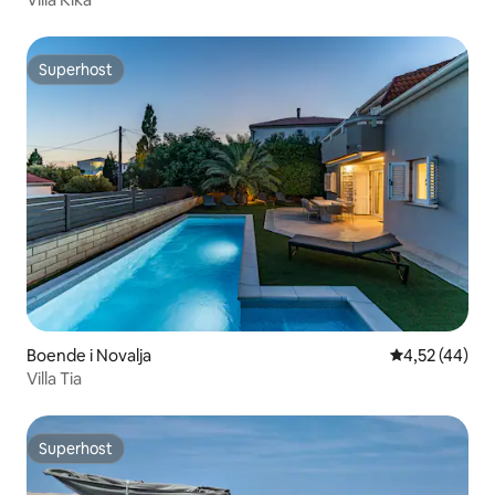
Superhost
Superhost
Boende i Novalja
4,52 av 5 i g
4,52 (44)
Villa Tia
Superhost
Superhost