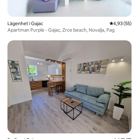
Lägenhet i Gajac
4,93 av 5 i g
4,93 (55)
Apartman Purple - Gajac, Zrce beach, Novalja, Pag