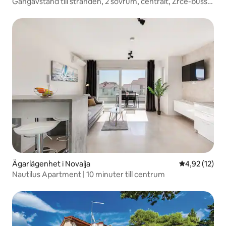
Gångavstånd till stranden, 2 sovrum, centralt, Zrce-buss,
parkering
Ägarlägenhet i Novalja
4,92 av 5 i g
4,92 (12)
Nautilus Apartment | 10 minuter till centrum