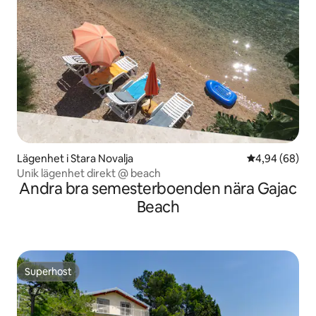
Lägenhet i Stara Novalja
4,94 av 5 i g
4,94 (68)
Unik lägenhet direkt @ beach
Andra bra semesterboenden nära Gajac
Beach
Superhost
Superhost