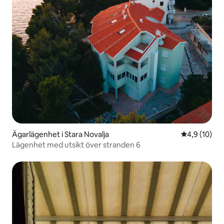
Ägarlägenhet i Stara Novalja
4,9 av 5 i g
4,9 (10)
Lägenhet med utsikt över stranden 6