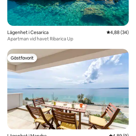
Lägenhet i Cesarica
4,88 av 5 i g
4,88 (34)
Apartman vid havet Ribarica Up
Gästfavorit
Gästfavorit
Lägenhet i Mandre
4,89 av 5 i 
4,89 (9)