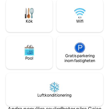
minuter bort. Lägenheten är extremt
semesterupplevel
bekväm med mycket solljus och med
spektakulär pano
fantastisk utsikt. Att äta på terrassen
som lämnar dig andfådd. När
ger dig lugna och avkopplande stunder.
havet, den friska 
Du kommer att älska detta stället.
ljud gör denna terra
Kök
Wifi
vila och avkoppling
Gratis parkering
Pool
inom fastigheten
Luftkonditionering