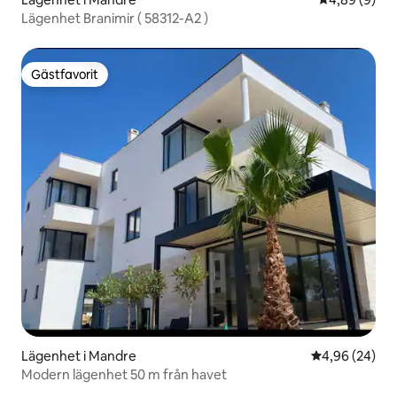
Lägenhet Branimir ( 58312-A2 )
Gästfavorit
Gästfavorit
Lägenhet i Mandre
4,96 av 5 i g
4,96 (24)
Modern lägenhet 50 m från havet