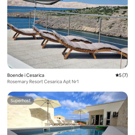
Boende i Cesarica
5 av 5 i 
5 (7)
Rosemary Resort Cesarica Apt Nr1
Superhost
Superhost