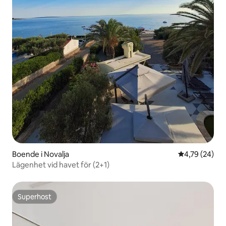
Boende i Novalja
4,79 av 5 i g
4,79 (24)
Lägenhet vid havet för (2+1)
Superhost
Superhost