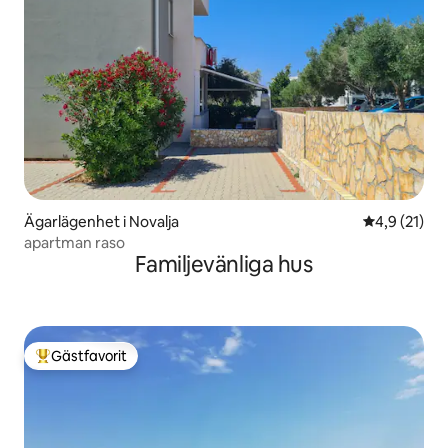
Ägarlägenhet i Novalja
4,9 av 5 i g
4,9 (21)
apartman raso
Familjevänliga hus
Gästfavorit
Populär gästfavorit