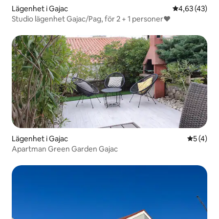
Lägenhet i Gajac
4,63 av 5 i g
4,63 (43)
Studio lägenhet Gajac/Pag, för 2 + 1 personer❤️
Lägenhet i Gajac
5 av 5 i 
5 (4)
Apartman Green Garden Gajac