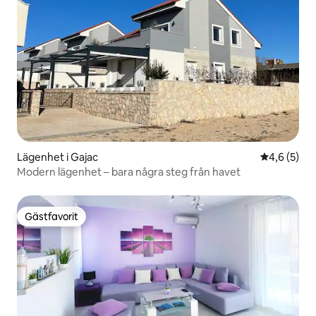
Lägenhet i Gajac
4,6 av 5 i 
4,6 (5)
Modern lägenhet – bara några steg från havet
Gästfavorit
Gästfavorit