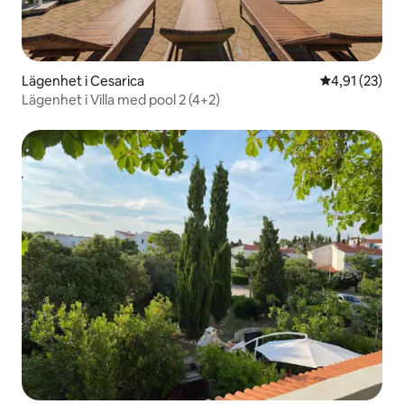
Lägenhet i Cesarica
4,91 av 5 i g
4,91 (23)
Lägenhet i Villa med pool 2 (4+2)