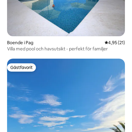
Boende i Pag
4,95 av 5 i g
4,95 (21)
Villa med pool och havsutsikt - perfekt för familjer
Gästfavorit
Gästfavorit