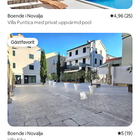
Boende i Novalja
4,96 av 5 i g
4,96 (25)
Villa Puntica med privat uppvärmd pool
Gästfavorit
Gästfavorit
Boende i Novalja
5 av 5 i g
5 (19)
Villa Kika