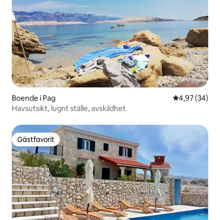
Boende i Pag
4,97 av 5 i g
4,97 (34)
Havsutsikt, lugnt ställe, avskildhet
Gästfavorit
Gästfavorit