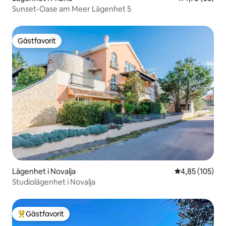
Sunset-Oase am Meer Lägenhet 5
Gästfavorit
Gästfavorit
Lägenhet i Novalja
4,85 av 5 i ge
4,85 (105)
Studiolägenhet i Novalja
Gästfavorit
Populär gästfavorit