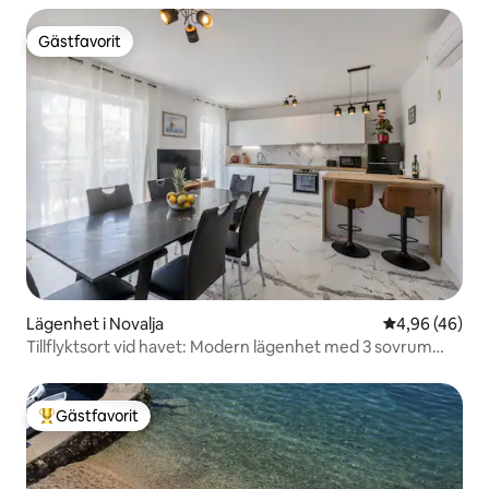
Gästfavorit
Gästfavorit
Lägenhet i Novalja
4,96 av 5 i g
4,96 (46)
Tillflyktsort vid havet: Modern lägenhet med 3 sovrum
nära stranden
Gästfavorit
Populär gästfavorit