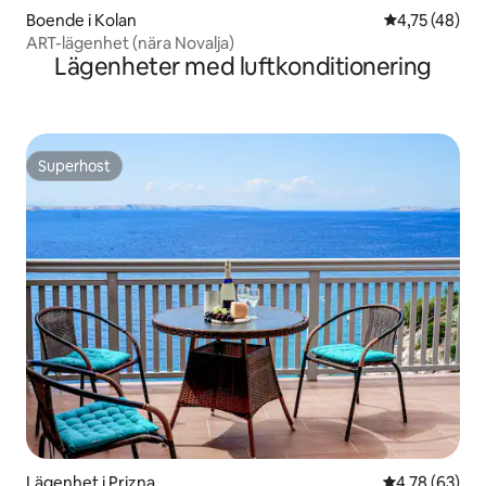
Boende i Kolan
4,75 av 5 i g
4,75 (48)
ART-lägenhet (nära Novalja)
Lägenheter med luftkonditionering
Superhost
Superhost
Lägenhet i Prizna
4,78 av 5 i g
4,78 (63)