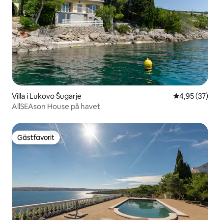
Villa i Lukovo Šugarje
4,95 av 5 i g
4,95 (37)
AllSEAson House på havet
Gästfavorit
Gästfavorit