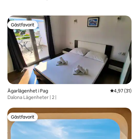
Gästfavorit
Gästfavorit
Ägarlägenhet i Pag
4,97 av 5 i g
4,97 (31)
Dalona Lägenheter | 2 |
Gästfavorit
Gästfavorit