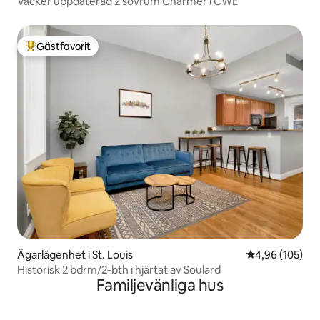
Vacker uppdaterad 2 sovrum Charmer i CWE
Gästfavorit
Populär gästfavorit
Ägarlägenhet i St. Louis
4,96 av 5 i ge
4,96 (105)
Historisk 2 bdrm/2-bth i hjärtat av Soulard
Familjevänliga hus