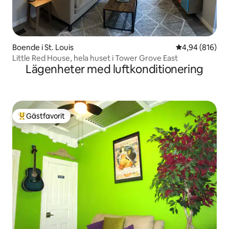
Boende i St. Louis
4,94 av 5 i ge
4,94 (816)
Little Red House, hela huset i Tower Grove East
Lägenheter med luftkonditionering
Gästfavorit
Populär gästfavorit