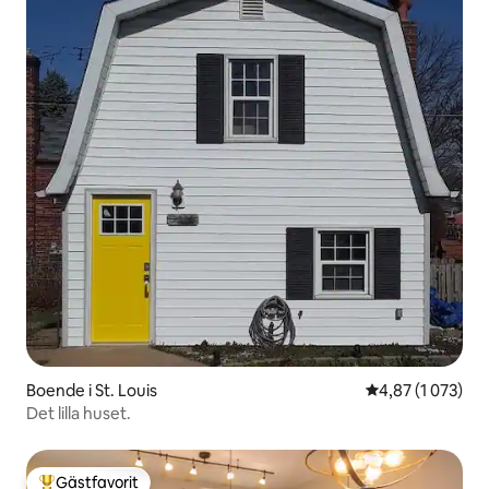
Boende i St. Louis
4,87 av 5 i gen
4,87 (1 073)
Det lilla huset.
Gästfavorit