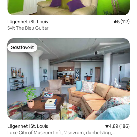
Lägenhet i St. Louis
5 av 5 i g
5 (117)
Svit The Bleu Guitar
Gästfavorit
Gästfavorit
Lägenhet i St. Louis
4,89 av 5 i ge
4,89 (186)
Luxe City of Museum Loft, 2 sovrum, dubbelsäng,