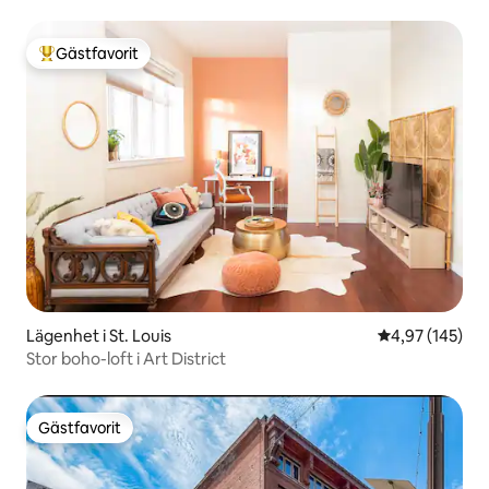
parkering
Gästfavorit
Populär gästfavorit
Lägenhet i St. Louis
4,97 av 5 i ge
4,97 (145)
Stor boho-loft i Art District
Gästfavorit
Gästfavorit