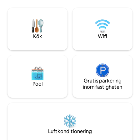
bekvämligheterna och den varma
slå på gasolspisen 
atmosfären. Njut av en utekväll och kom
underbar utsikt ö
hem till en säker, ren, lägenhet med allt
direkt från vard
du behöver för att hålla dig i form medan
bubbelpool, lyxiga
du reser. Snabbt wifi och gott om gratis
sängkläder/handd
parkering på gatan.
möbler...du kommer
Kök
Wifi
Gratis parkering
Pool
inom fastigheten
Luftkonditionering