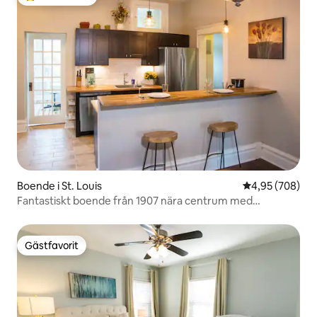
Populär gästfavorit
Boende i St. Louis
4,95 av 5 i ge
4,95 (708)
Fantastiskt boende från 1907 nära centrum med
parkering och uteplats
Gästfavorit
Gästfavorit