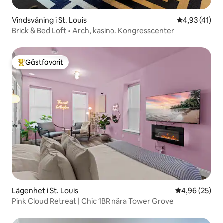
Vindsvåning i St. Louis
4,93 av 5 i g
4,93 (41)
Brick & Bed Loft • Arch, kasino. Kongresscenter
Gästfavorit
Populär gästfavorit
Lägenhet i St. Louis
4,96 av 5 i g
4,96 (25)
Pink Cloud Retreat | Chic 1BR nära Tower Grove