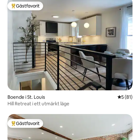
Gästfavorit
Populär gästfavorit
Boende i St. Louis
5 av 5 i g
5 (81)
Hill Retreat i ett utmärkt läge
Gästfavorit
Populär gästfavorit