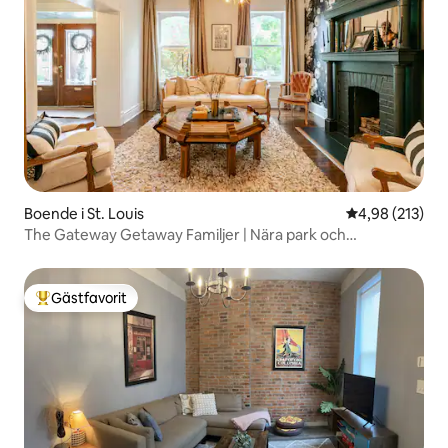
Boende i St. Louis
4,98 av 5 i ge
4,98 (213)
The Gateway Getaway Familjer | Nära park och
restauranger
Gästfavorit
Populär gästfavorit