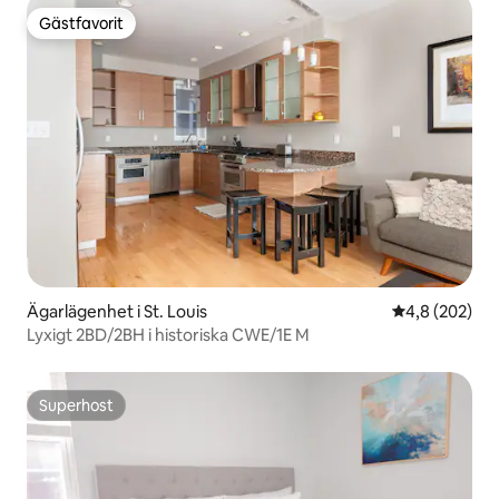
Gästfavorit
Gästfavorit
Ägarlägenhet i St. Louis
4,8 av 5 i ge
4,8 (202)
Lyxigt 2BD/2BH i historiska CWE/1E M
Superhost
Superhost