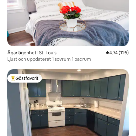
Ägarlägenhet i St. Louis
4,74 av 5 i ge
4,74 (126)
Ljust och uppdaterat 1 sovrum 1 badrum
Gästfavorit
Populär gästfavorit