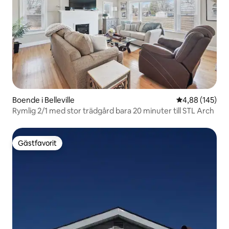
Boende i Belleville
4,88 av 5 i ge
4,88 (145)
Rymlig 2/1 med stor trädgård bara 20 minuter till STL Arch
Gästfavorit
Gästfavorit