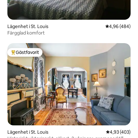
Lägenhet i St. Louis
4,96 av 5 i ge
4,96 (484)
Färgglad komfort
Gästfavorit
Populär gästfavorit
Lägenhet i St. Louis
4,93 av 5 i ge
4,93 (403)