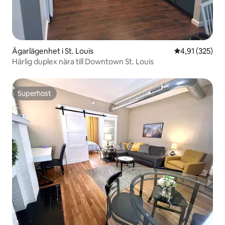
Ägarlägenhet i St. Louis
4,91 av 5 i ge
4,91 (325)
Härlig duplex nära till Downtown St. Louis
Superhost
Superhost