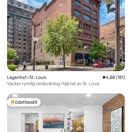
Lägenhet i St. Louis
4,88 av 5 i ge
4,88 (181)
Vacker rymlig vindsvåning i hjärtat av St. Louis
Gästfavorit
Populär gästfavorit