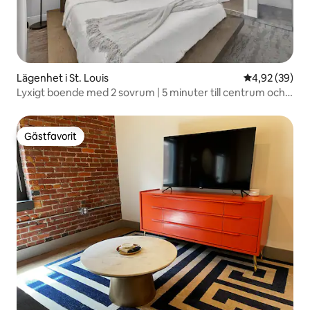
Lägenhet i St. Louis
4,92 av 5 i g
4,92 (39)
Lyxigt boende med 2 sovrum | 5 minuter till centrum och
stadion
Gästfavorit
Gästfavorit