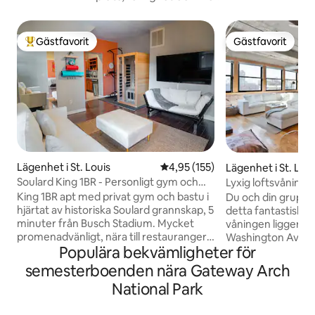
Gästfavorit
Gästfavorit
Populär gästfavorit
Gästfavorit
Lägenhet i St. Louis
4,95 av 5 i genomsnittligt bet
4,95 (155)
Lägenhet i St. Loui
Soulard King 1BR - Personligt gym och
Lyxig loftsvåning 
bastu oas!
från City Museum
King 1BR apt med privat gym och bastu i
Du och din grupp 
hjärtat av historiska Soulard grannskap, 5
detta fantastiska o
minuter från Busch Stadium. Mycket
våningen ligger pr
promenadvänligt, nära till restauranger,
Washington Avenue
Populära bekvämligheter för
nattliv, bondemarknad och mer.
kommer att vara i 
Rymmer upp till 4 med dubbelsäng,
kan gå till så mån
semesterboenden nära Gateway Arch
hopfällbar dubbelsäng i garderoben och
kaféer, butiker, ba
National Park
enkel futon i vardagsrummet. Du
attraktioner som
kommer att älska det fantastiska läget,
Union Station! Mys