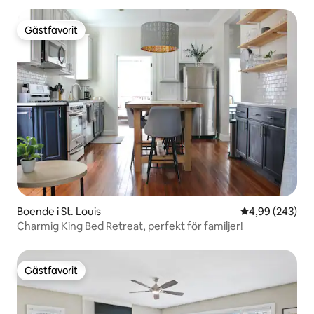
Gästfavorit
Gästfavorit
Boende i St. Louis
4,99 av 5 i ge
4,99 (243)
Charmig King Bed Retreat, perfekt för familjer!
Gästfavorit
Gästfavorit