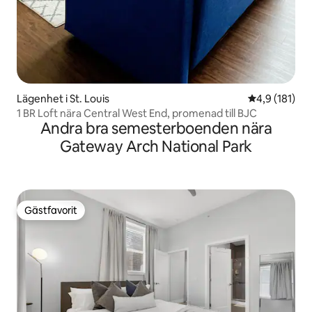
Lägenhet i St. Louis
4,9 av 5 i ge
4,9 (181)
1 BR Loft nära Central West End, promenad till BJC
Andra bra semesterboenden nära
Gateway Arch National Park
Gästfavorit
Gästfavorit