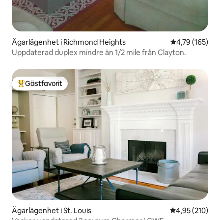
Ägarlägenhet i Richmond Heights
4,79 av 5 i ge
4,79 (165)
Uppdaterad duplex mindre än 1/2 mile från Clayton.
Gästfavorit
Populär gästfavorit
Ägarlägenhet i St. Louis
4,95 av 5 i ge
4,95 (210)