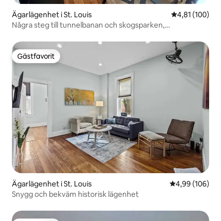
Ägarlägenhet i St. Louis
4,81 av 5 i ge
4,81 (100)
Några steg till tunnelbanan och skogsparken,
bottenvåningen, dubbelsängar/kvinnosängar
Gästfavorit
Gästfavorit
Ägarlägenhet i St. Louis
4,99 av 5 i ge
4,99 (106)
Snygg och bekväm historisk lägenhet