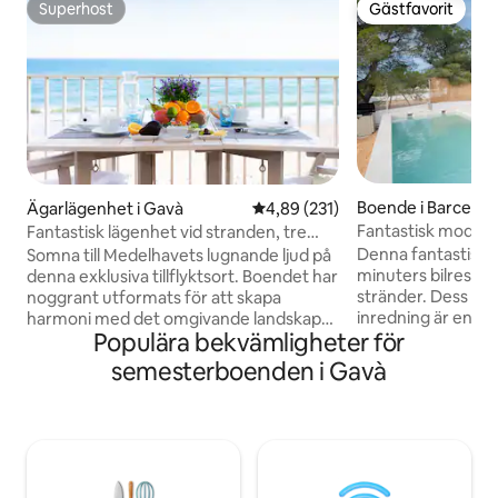
Superhost
Gästfavorit
Superhost
Gästfavorit
Boende i Barcelon
Ägarlägenhet i Gavà
4,89 av 5 i genomsnittligt bet
4,89 (231)
Fantastisk modern 
Fantastisk lägenhet vid stranden, tre
havsutsikt, sovplat
balkonger, havsutsikt
Denna fantastiska v
Somna till Medelhavets lugnande ljud på
minuters bilresa ti
denna exklusiva tillflyktsort. Boendet har
stränder. Dess mod
noggrant utformats för att skapa
inredning är enas
harmoni med det omgivande landskapet
Populära bekvämligheter för
moderna ytor. Ut
genom naturliga ytor, neutrala toner och
gör denna Villa till
smakfull inredning. Titta på
semesterboenden i Gavà
regionen. Spektaku
soluppgången från östra balkongen, njut
Sitges och bergen
av vågornas ljud på den södra terrassen
ur dig. Alla 4 dubb
och bli kär i solnedgången, medan du
oklanderligt färdi
äter middag på den västra balkongen.
badrum, två separa
Allt med inga grannar att titta på,
familjebastu och ot
eftersom du får hela våningen i