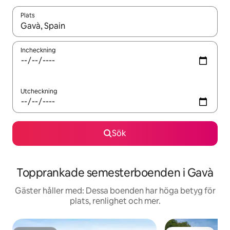
Plats
När resultaten är tillgängliga kan du navigera med upp- och ned
Incheckning
Utcheckning
Sök
Topprankade semesterboenden i Gavà
Gäster håller med: Dessa boenden har höga betyg för
plats, renlighet och mer.