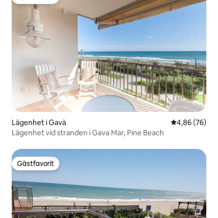
Gästfavorit
Lägenhet i Gavà
4,86 av 5 i g
4,86 (76)
Lägenhet vid stranden i Gava Mar, Pine Beach
Gästfavorit
Gästfavorit