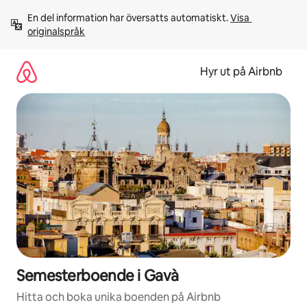
Hoppa
En del information har översatts automatiskt. 
Visa 
till
originalspråk
innehåll
Hyr ut på Airbnb
Semesterboende i Gavà
Hitta och boka unika boenden på Airbnb