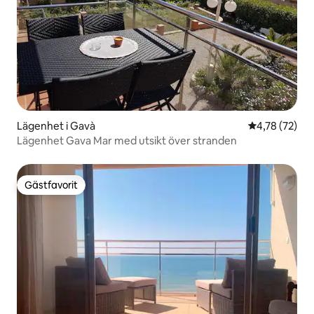
Lägenhet i Gavà
4,78 av 5 i g
4,78 (72)
Lägenhet Gava Mar med utsikt över stranden
Gästfavorit
Gästfavorit