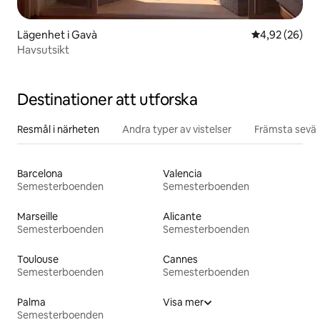
Lägenhet i Gavà
4,92 av 5 i g
4,92 (26)
Havsutsikt
Destinationer att utforska
Resmål i närheten
Andra typer av vistelser
Främsta sevär
Barcelona
Valencia
Semesterboenden
Semesterboenden
Marseille
Alicante
Semesterboenden
Semesterboenden
Toulouse
Cannes
Semesterboenden
Semesterboenden
Palma
Visa mer
Semesterboenden