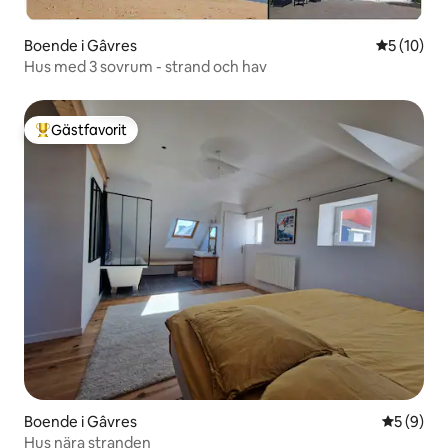
Boende i Gâvres
5 av 5 i g
5 (10)
Hus med 3 sovrum - strand och hav
Gästfavorit
Populär gästfavorit
Boende i Gâvres
5 av 5 i 
5 (9)
Hus nära stranden