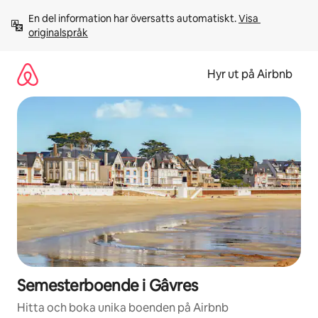
Hoppa
En del information har översatts automatiskt. 
Visa 
till
originalspråk
innehåll
Hyr ut på Airbnb
Semesterboende i Gâvres
Hitta och boka unika boenden på Airbnb