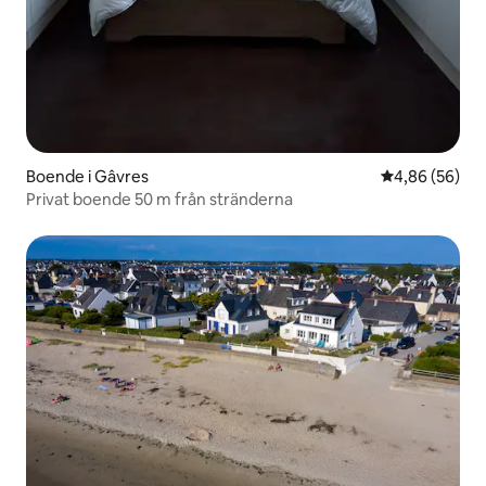
Boende i Gâvres
4,86 av 5 i g
4,86 (56)
Privat boende 50 m från stränderna