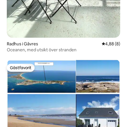
Radhus i Gâvres
4,88 av 5 i 
4,88 (8)
Oceanen, med utsikt över stranden
Gästfavorit
Gästfavorit