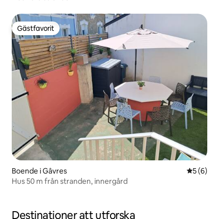
Gästfavorit
Gästfavorit
Boende i Gâvres
5 av 5 i 
5 (6)
Hus 50 m från stranden, innergård
Destinationer att utforska