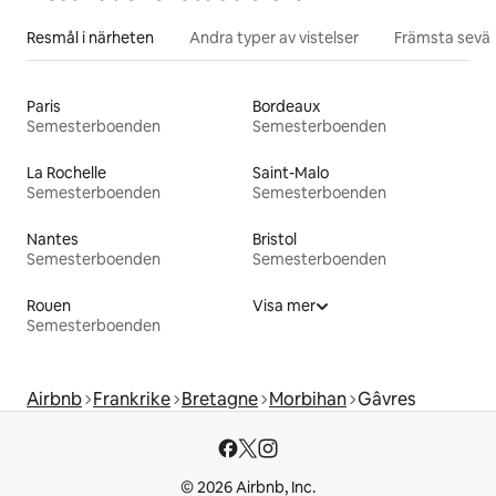
Resmål i närheten
Andra typer av vistelser
Främsta sevär
Paris
Bordeaux
Semesterboenden
Semesterboenden
La Rochelle
Saint-Malo
Semesterboenden
Semesterboenden
Nantes
Bristol
Semesterboenden
Semesterboenden
Rouen
Visa mer
Semesterboenden
Airbnb
Frankrike
Bretagne
Morbihan
Gâvres
© 2026 Airbnb, Inc.