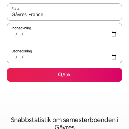
Plats
När resultaten är tillgängliga kan du navigera med upp- och ned
Incheckning
Utcheckning
Sök
Snabbstatistik om semesterboenden i
Gâvres