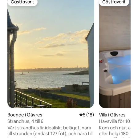
Gästfavorit
Gästfavorit
Gästfavorit
Gästfavorit
Boende i Gâvres
5 av 5 i genomsnittligt be
5 (18)
Villa i Gâvres
Strandhus, 4 till 6
Havsvilla för 10 personer m
havsutsikt
Vårt strandhus är idealiskt beläget, nära
Kom och njut av en
till stranden (endast 127 fot), och nära till
eller helg i 180 m2