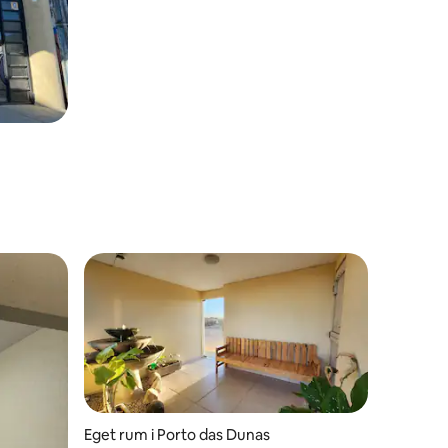
en
Eget rum i Porto das Dunas