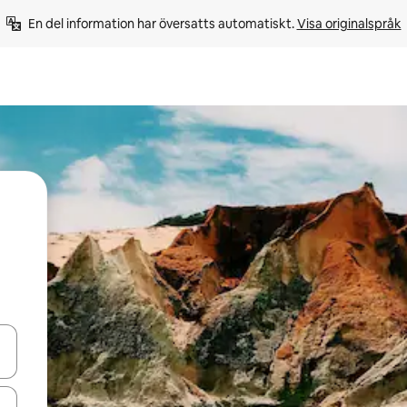
En del information har översatts automatiskt. 
Visa originalspråk
d upp- och nedåtpilarna eller utforska genom att trycka eller svepa.