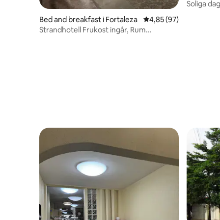
Soliga da
Bed and breakfast i Fortaleza
4,85 av 5 i genomsnit
4,85 (97)
Strandhotell Frukost ingår, Rum...