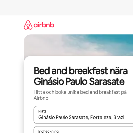
Hoppa
till
innehåll
Bed and breakfast nära
Ginásio Paulo Sarasate
Hitta och boka unika bed and breakfast på
Airbnb
Plats
När resultaten är tillgängliga kan du navigera me
Incheckning