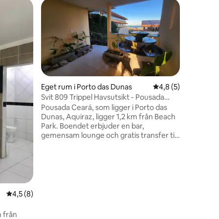
Eget rum i Porto das Dunas
4,8 av 5 i genomsni
4,8 (5)
Bed and b
Svit 809 Trippel Havsutsikt - Pousada
Soliga da
Ceará
Pousada Ceará, som ligger i Porto das
O quarto
Dunas, Aquiraz, ligger 1,2 km från Beach
equipado
Park. Boendet erbjuder en bar,
beliche, 
gemensam lounge och gratis transfer till
café simp
vattenparken. Pinto Martins Airport
ligger 18 km bort. Vi erbjuder en bekväm
och husdjursvänlig miljö, vilket tillåter
små djur mot en extra avgift.
en
4,5 av 5 i genomsnittligt betyg, 8 omdömen
4,5 (8)
m från