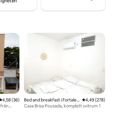
tigheten
4,58 av 5 i genomsnittligt betyg, 36 omdömen
4,58 (36)
Bed and breakfast i Fortalez
4,49 av 5 i genomsnitt
4,49 (278)
a
 från
Casa Brisa Pousada, komplett svitrum 1