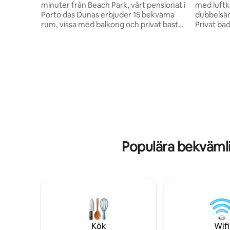
minuter från Beach Park, vårt pensionat i
med luftk
Porto das Dunas erbjuder 15 bekväma
dubbelsän
rum, vissa med balkong och privat bastu.
Privat badru
Njut av vår pool, utrustade gym och valfri
mikrovågs
frukost. Med 8 parkeringsplatser är det
gemensamt
den idealiska platsen för familjer och par.
500 meter
Njut av en avkopplande vistelse i en
från flygplatsen. 5 k
charmig och fridfull miljö. Boka nu och
Fortaleza
upplev den italienska upplevelsen i
Iracema. Rua Coronel Amâncio
Brasilien!
Cavalcant
läge
Populära bekvämli
Kök
Wifi