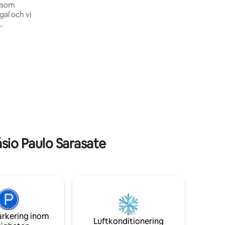
l som
gal och vi
 att vara
e till att
m. Vi har
kering
sio Paulo Sarasate
arkering inom
Luftkonditionering