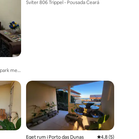
Sviter 806 Trippel - Pousada Ceará
dpark med
Eget rum i Porto das Dunas
4,8 av 5 i genomsni
4,8 (5)