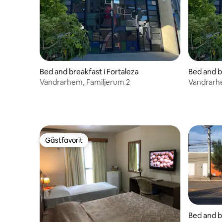
Bed and breakfast i Fortaleza
Bed and b
Vandrarhem, Familjerum 2
Vandrarhe
Gästfavorit
Gästfavorit
Bed and b