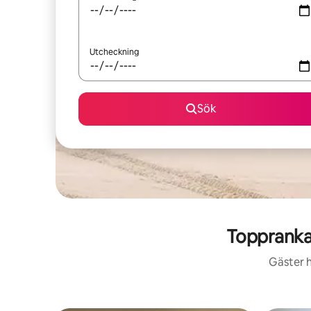
Utcheckning
Sök
Topprankad
Gäster h