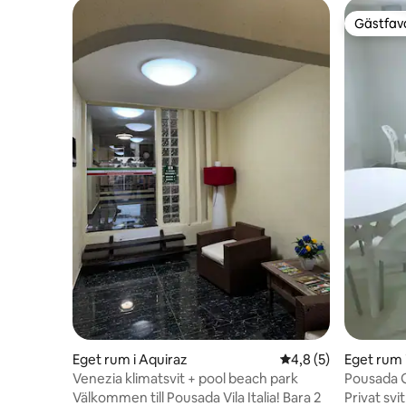
Gästfavo
Gästfavo
Eget rum i Aquiraz
4,8 av 5 i genomsni
4,8 (5)
Eget rum 
Venezia klimatsvit + pool beach park
Pousada G
Välkommen till Pousada Vila Italia! Bara 2
Privat svi