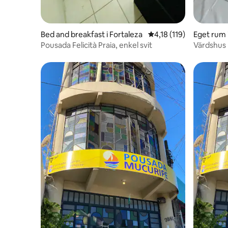
Bed and breakfast i Fortaleza
4,18 av 5 i genomsnitt
4,18 (119)
Eget rum 
Pousada Felicità Praia, enkel svit
Värdshus 
från stra