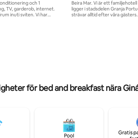
onditionering och 1
Beira Mar. Vi är ett familjehotel
g, TV, garderob, internet.
ligger i stadsdelen Granja Portu
m inuti sviten. Vi har
strävar alltid efter våra gästers
ugn, spis och kylskåp i ett
välbefinnande. Vi kommer alltid
 kök för snabba måltider!!
tillgängliga för att hjälpa dig att s
 från busstationen och 3,9 km
din vistelse är trevlig och bekvä
m från centrala
frukost som kan bokas och par
 och 6 km från stranden
ingår.
e 61 bairro de Fátima. Familjens
gheter för bed and breakfast nära Giná
Gratis p
Pool