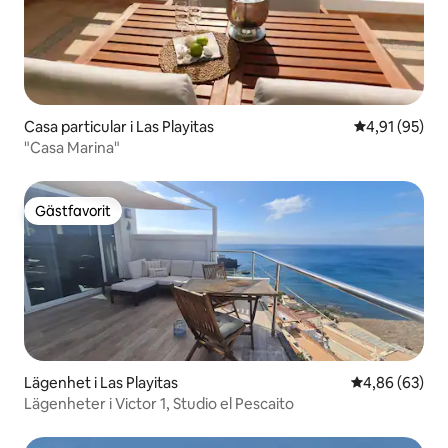
Casa particular i Las Playitas
4,91 av 5 i g
4,91 (95)
"Casa Marina"
Gästfavorit
Gästfavorit
Lägenhet i Las Playitas
4,86 av 5 i g
4,86 (63)
Lägenheter i Victor 1, Studio el Pescaito