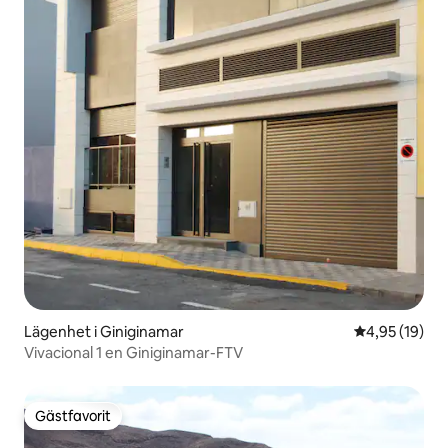
Lägenhet i Giniginamar
4,95 av 5 i g
4,95 (19)
Vivacional 1 en Giniginamar-FTV
Gästfavorit
Gästfavorit