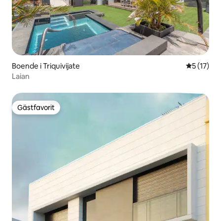
Boende i Triquivijate
5 av 5 i g
5 (17)
Laian
Gästfavorit
Gästfavorit