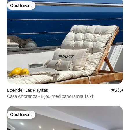
Gästfavorit
Gästfavorit
Boende i Las Playitas
5 av 5 i 
5 (5)
Casa Añoranza - Bijou med panoramautsikt
Gästfavorit
Gästfavorit