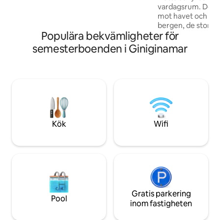
vardagsrum. Den m
dig själv som en del av universum,
mot havet och de
nedsänkt i dussintals konstellationer.
bergen, de stora 
Populära bekvämligheter för
symmetriska linjern
perfekta tillflykts
semesterboenden i Giniginamar
koppla av och anslu
skönhet. Dess noggranna renovering
gjordes tack vare 
input från min kusi
träarbete och bel
utformade och skr
studiolägenhet i 
Kök
Wifi
Gratis parkering
Pool
inom fastigheten