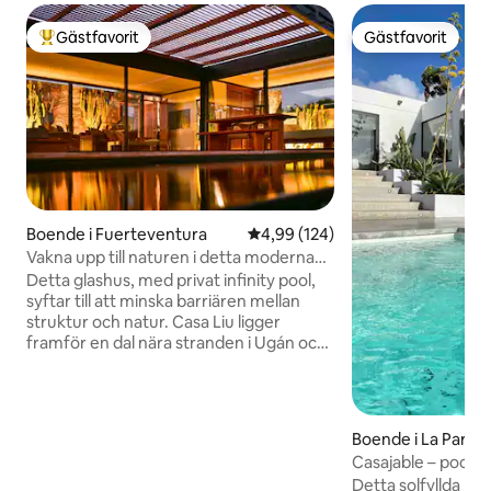
Gästfavorit
Gästfavorit
Populär gästfavorit
Gästfavorit
Boende i Fuerteventura
4,99 av 5 i genomsnittligt bety
4,99 (124)
Vakna upp till naturen i detta moderna
glashus.
Detta glashus, med privat infinity pool,
syftar till att minska barriären mellan
struktur och natur. Casa Liu ligger
framför en dal nära stranden i Ugán och
ansluter till omgivningen både
bokstavligen och känslomässigt. Detta
boende är inneslutet i fönster från golv
till tak som gör det möjligt att ta med
Boende i La Pared
utomhusboende in. Solljuset strömmar
Casajable – pool o
in och lyser upp varje aspekt av detta
och vulkaner
Detta solfyllda hus
utrymme. Och på natten kan du känna