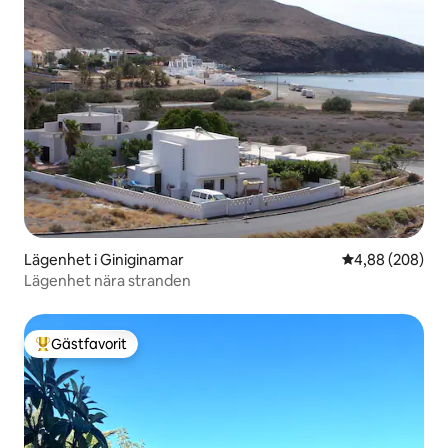
Lägenhet i Giniginamar
4,88 av 5 i ge
4,88 (208)
Lägenhet nära stranden
Gästfavorit
Populär gästfavorit