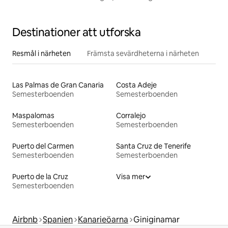
stjärnskådning
Destinationer att utforska
Resmål i närheten
Främsta sevärdheterna i närheten
Las Palmas de Gran Canaria
Costa Adeje
Semesterboenden
Semesterboenden
Maspalomas
Corralejo
Semesterboenden
Semesterboenden
Puerto del Carmen
Santa Cruz de Tenerife
Semesterboenden
Semesterboenden
Puerto de la Cruz
Visa mer
Semesterboenden
Airbnb
Spanien
Kanarieöarna
Giniginamar