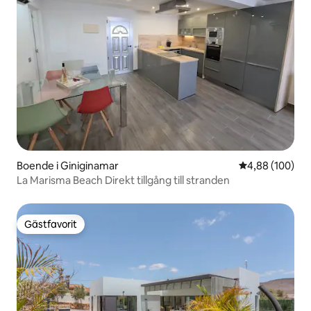
Boende i Giniginamar
4,88 av 5 i ge
4,88 (100)
La Marisma Beach Direkt tillgång till stranden
Gästfavorit
Gästfavorit