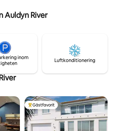
banan en mil norrut, och butiker och pub
n. IOM
1/3 mil söderut, är det den perfekta
n Auldyn River
tillflyktsorten från att titta på racing eller
utforska ön. OBS: Alla bekvämligheter är
gratis att använda, inklusive badkar och
trä för brännaren och eldstaden.
arkering inom
Luftkonditionering
tigheten
River
Gästfavorit
Populär gästfavorit