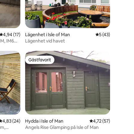
en
4,94 av 5 i genomsnittligt betyg, 17 omdömen
4,94 (17)
Lägenhet i Isle of Man
5 av 5 i genomsnit
5 (43)
OM, IM6
Lägenhet vid havet
Gästfavorit
Gästfavorit
en
4,83 av 5 i genomsnittligt betyg, 24 omdömen
4,83 (24)
Hydda i Isle of Man
4,72 av 5 i genomsnit
4,72 (57)
um,
Angels Rise Glamping på Isle of Man