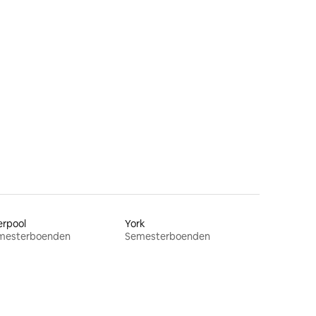
erpool
York
mesterboenden
Semesterboenden