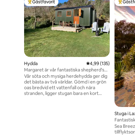
Gästfavorit
Gästf
Populär gästfavorit
Populär 
Hydda
4,99 av 5 i genomsnitt
4,99 (135)
Margaret är vår fantastiska shepherd's
hut
Vår söta och mysiga herdehydda ger dig
det bästa av två världar. Gömd i en grön
oas bredvid ett vattenfall och nära
stranden, ligger stugan bara en kort
promenad från Laxey's pubar,
restauranger och butiker. Vår stuga har
en dubbelsäng i full storlek med en
Stuga i L
ordentlig premiummadrass, ett badrum
Fantastisk
med alla faciliteter och ett fullt utrustat
Sea Breeze
vardagsrum som ger matlagning,
tillflykts
matlagning och sittplats. Vår stuga är ett