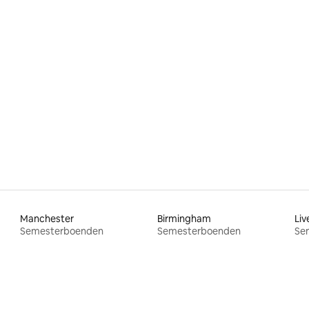
tligt betyg, 34 omdömen
Manchester
Birmingham
Liv
Semesterboenden
Semesterboenden
Se