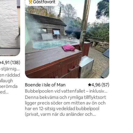
Gästfavorit
Gästf
Populär gästfavorit
Populär
Cooyl-th
på Isle o
Luta dig 
lugna, e
vackra Is
som utset
thie Hol
alla bekv
avkoppla
Njut av d
fälten i 
,91 av 5 i genomsnittligt betyg, 138 omdömen
4,91 (138)
terrass m
bubbelpo
-stjärnig
över två
gen räddad
gäster. H
Boende i Isle of Man
4,96 av 5 i genomsnit
4,96 (57)
villkoren.
n berömda
Bubbelpoolen vid vattenfallet – inklusive
med
faciliteter
Denna bekväma och rymliga tillflyktsort
ovanför
ligger precis söder om mitten av ön och
har en 12-sitsig vedeldad bubbelpool
 eller att
en
(privat, varm när du anländer och
eluppvärmd över natten), gym och
tet av
eldstad, i det avskilda sociala området
bredvid floden på baksidan. Med TT-
menader i