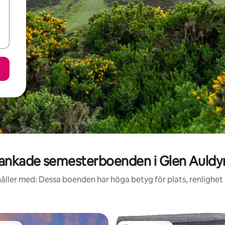
ankade semesterboenden i Glen Auldyn
åller med: Dessa boenden har höga betyg för plats, renlighet