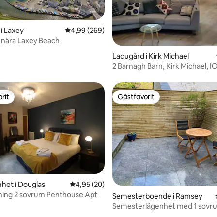
i Laxey
4,99 av 5 i genomsnittligt betyg, 269 omdöm
4,99 (269)
 nära Laxey Beach
tligt betyg, 24 omdömen
Ladugård i Kirk Michael
2 Barnagh Barn, Kirk Michael, I
2HB
rit
Gästfavorit
rit
Gästfavorit
het i Douglas
4,95 av 5 i genomsnittligt betyg, 20 omdöm
4,95 (20)
ning 2 sovrum Penthouse Apt
Semesterboende i Ramsey
Semesterlägenhet med 1 sovr
parkering och uteplats