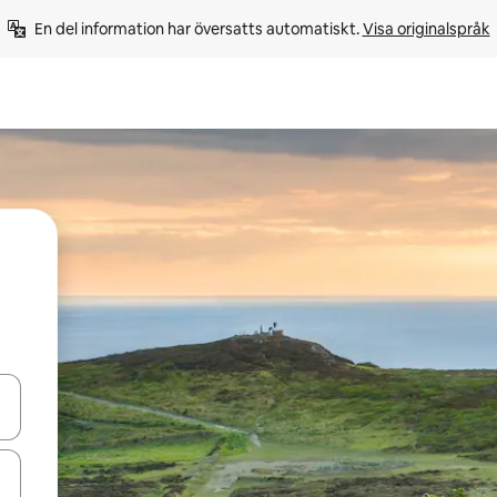
En del information har översatts automatiskt. 
Visa originalspråk
d upp- och nedåtpilarna eller utforska genom att trycka eller svepa.