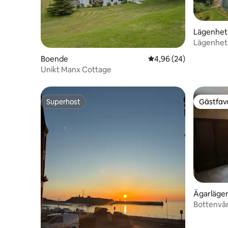
Lägenhet 
Lägenhet
Boende
4,96 av 5 i genomsnit
4,96 (24)
Unikt Manx Cottage
Superhost
Gästfavo
Superhost
Gästfavo
Ägarlägen
Bottenvå