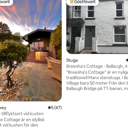
avorit
Gästfavorit
gästfavorit
Populär gästfavorit
ligt betyg, 135 omdömen
Stuga
4
Breesha's Cottage - Ballaugh, 4
självhushåll
"Breesha's Cottage" är en nyli
traditionell Manx stenstuga. I Ballaugh
Village bara 50 meter från de
Ballaugh Bridge på TT-banan, 
fantastisk utsikt över kullarna 
Sulby Glen. En vacker plats för
avkoppling, promenader, cykling
axey
5 av 5 i genomsnittligt betyg, 47 omdöm
5 (47)
titta på motorsport. En lokal butik bara 50
 tillflyktsort vid kusten
meter bort och en bra pub i slu
 Cottage är en idyllisk
vägen. En härlig lugn sand-/stenstrand
ort vid kusten för den
ligger 2 miles bort och bra pro