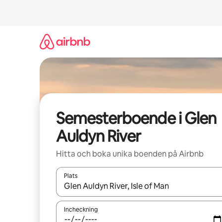
Hoppa
till
innehåll
Semesterboende i Glen
Auldyn River
Hitta och boka unika boenden på Airbnb
Plats
När resultaten är tillgängliga kan du navigera me
Incheckning