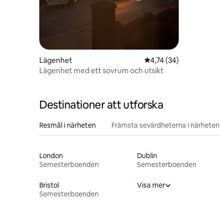
Lägenhet
4,74 av 5 i genomsnit
4,74 (34)
Lägenhet med ett sovrum och utsikt
Destinationer att utforska
Resmål i närheten
Främsta sevärdheterna i närheten
London
Dublin
Semesterboenden
Semesterboenden
Bristol
Visa mer
Semesterboenden