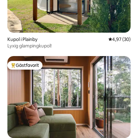
Kupol i Plainby
4,97 av 5 i g
4,97 (30)
Lyxig glampingkupol!
Gästfavorit
Populär gästfavorit