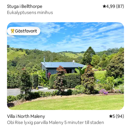
Stuga i Bellthorpe
4,99 av 5 i g
4,99 (87)
Eukalyptusens minihus
Gästfavorit
Populär gästfavorit
Villa i North Maleny
5 av 5 i g
5 (94)
Obi Rise lyxig parvilla Maleny 5 minuter till staden