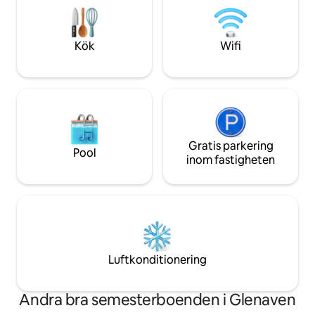
ligger 25 minuter bort eller kör ut i
bara en kort prom
inlandet med Maleny 20 minuter bort,
Montville, strände
passerar genom den vackra staden
fantastiska bröllop
Kök
Wifi
Montville.
Gratis parkering
Pool
inom fastigheten
Luftkonditionering
Andra bra semesterboenden i Glenaven