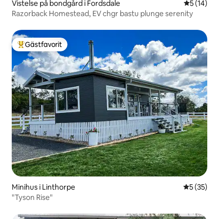
Vistelse på bondgård i Fordsdale
5 av 5 i g
5 (14)
Razorback Homestead, EV chgr bastu plunge serenity
Gästfavorit
Populär gästfavorit
Minihus i Linthorpe
5 av 5 i g
5 (35)
"Tyson Rise"