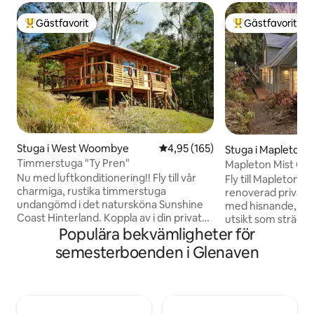
Gästfavorit
Gästfavorit
Populär gästfavorit
Populär gästfavor
Stuga i West Woombye
4,95 av 5 i genomsnittligt bet
4,95 (165)
Stuga i Mapleton
Timmerstuga "Ty Pren"
Mapleton Mist Co
Nu med luftkonditionering!! Fly till vår
Fly till Mapleton M
charmiga, rustika timmerstuga
renoverad privat til
undangömd i det natursköna Sunshine
med hisnande, stä
Coast Hinterland. Koppla av i din privata
utsikt som sträcke
Populära bekvämligheter för
stuga, med exponerade timmerväggar,
klara dagar. Dett
rustik inredning och moderna
med två sovrum är 
semesterboenden i Glenaven
bekvämligheter. En sann känsla av tidigt
vänner eller en fam
nybyggarliv! Perfekt för en romantisk
erbjuder en öppen
semester eller som bas för att utforska
kaffemaskin, lyxi
allt Sunshine Coast har att erbjuda.
älskar och alla be
Stränder vid Mooloolaba, bomullsträd
Husdjursvänligt, 