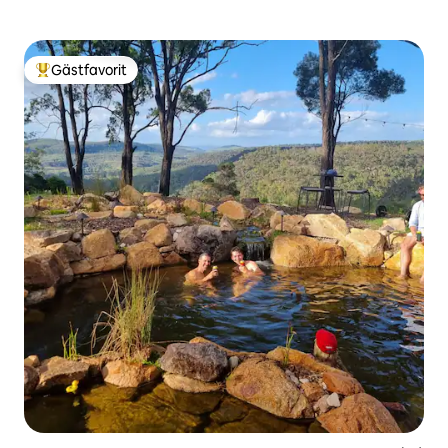
Gästfavorit
Populär gästfavorit