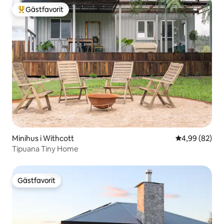
Gästfavorit
Populär gästfavorit
Minihus i Withcott
4,99 av 5 i g
4,99 (82)
Tipuana Tiny Home
Gästfavorit
Gästfavorit