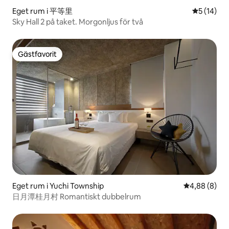
Eget rum i 平等里
5 av 5 i g
5 (14)
Sky Hall 2 på taket. Morgonljus för två
Gästfavorit
Gästfavorit
Eget rum i Yuchi Township
4,88 av 5 i 
4,88 (8)
日月潭桂月村 Romantiskt dubbelrum