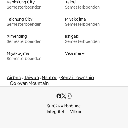
Kaohsiung City
Taipei
Semesterboenden
Semesterboenden
Taichung City
Miyakojima
Semesterboenden
Semesterboenden
Ximending
Ishigaki
Semesterboenden
Semesterboenden
Miyako-jima
Visa mer
Semesterboenden
Airbnb
Taiwan
Nantou
Ren'ai Township
Gokwan Mountain
© 2026 Airbnb, Inc.
Integritet
Villkor