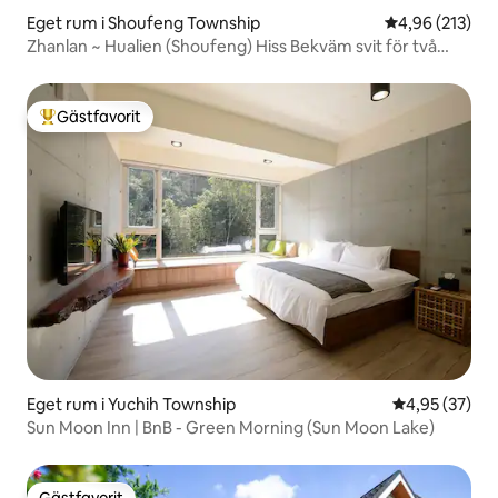
Eget rum i Shoufeng Township
4,96 av 5 i ge
4,96 (213)
Zhanlan ~ Hualien (Shoufeng) Hiss Bekväm svit för två
personer (begränsad till 1 ~ 2 personer) + terrass med
utsikt 1 minut till Zhixue Food Street / nära Donghua
University
Gästfavorit
Populär gästfavorit
Eget rum i Yuchih Township
4,95 av 5 i g
4,95 (37)
Sun Moon Inn | BnB - Green Morning (Sun Moon Lake)
Gästfavorit