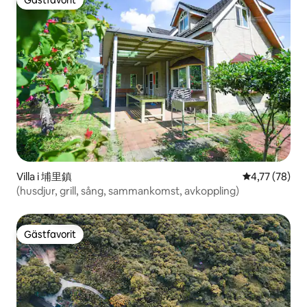
Gästfavorit
Villa i 埔里鎮
4,77 av 5 i g
4,77 (78)
(husdjur, grill, sång, sammankomst, avkoppling)
Gästfavorit
Gästfavorit