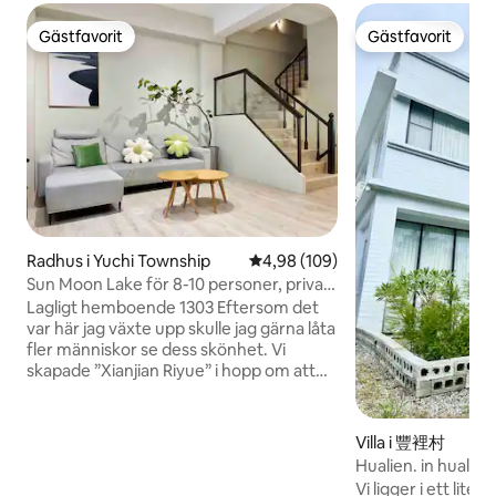
Gästfavorit
Gästfavorit
Gästfavorit
Gästfavorit
Radhus i Yuchi Township
4,98 av 5 i genomsnittligt bety
4,98 (109)
Sun Moon Lake för 8-10 personer, privat,
inomhusparkering, laddning av elbil
Lagligt hemboende 1303 Eftersom det
var här jag växte upp skulle jag gärna låta
fler människor se dess skönhet. Vi
skapade ”Xianjian Riyue” i hopp om att
varje gäst som kommer ska få en trevlig,
bekväm och hemtrevlig vistelse. 📍
Superbekvämt för boende Beläget i
Villa i 豐裡村
staden Yu Chi En 2 minuters promenad
Hualien. in hualie
till det lokala favoritmidnattsmålet, salt
Vi ligger i ett lite