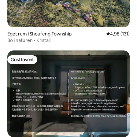
Eget rum i Shoufeng Township
4,98 av 5 i ge
4,98 (131)
Bo i naturen - Kristall
Gästfavorit
Gästfavorit