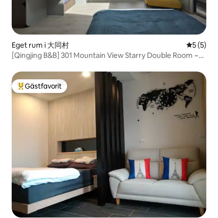
Eget rum i 大同村
5 av 5 i 
5 (5)
[Qingjing B&B] 301 Mountain View Starry Double Room ~
Qingqing Grassland, Qingjing Farm, High Altitude Trail,
Sunrise on Hehuan Mountain, Wuling, Aowanda, Nantou
Accommodation
Gästfavorit
Populär gästfavorit