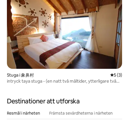
Stuga i 象鼻村
5 av 5 i 
5 (3)
intryck taya stuga - (en natt två måltider, ytterligare två
sängar kan läggas till)
Destinationer att utforska
Resmål i närheten
Främsta sevärdheterna i närheten