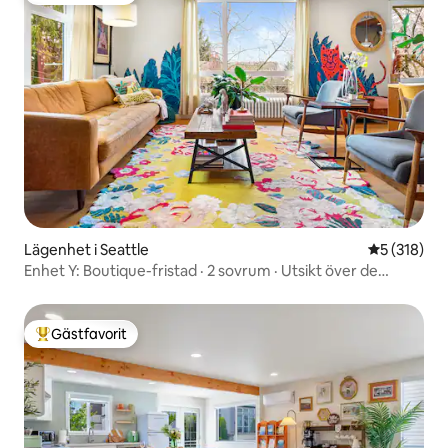
Lägenhet i Seattle
5 av 5 i ge
5 (318)
Enhet Y: Boutique-fristad · 2 sovrum · Utsikt över de
olympiska spelen
Gästfavorit
Populär gästfavorit