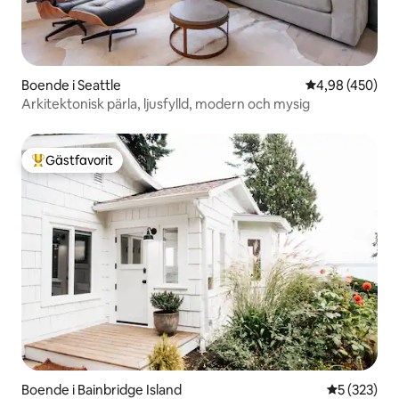
Boende i Seattle
4,98 av 5 i ge
4,98 (450)
Arkitektonisk pärla, ljusfylld, modern och mysig
Gästfavorit
Populär gästfavorit
Boende i Bainbridge Island
5 av 5 i ge
5 (323)