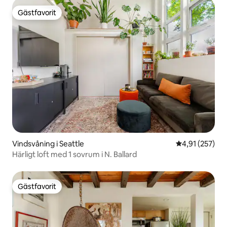
Gästfavorit
Gästfavorit
Vindsvåning i Seattle
4,91 av 5 i ge
4,91 (257)
Härligt loft med 1 sovrum i N. Ballard
Gästfavorit
Gästfavorit