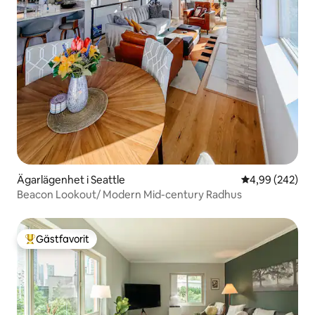
Ägarlägenhet i Seattle
4,99 av 5 i ge
4,99 (242)
Beacon Lookout/ Modern Mid-century Radhus
Gästfavorit
Populär gästfavorit