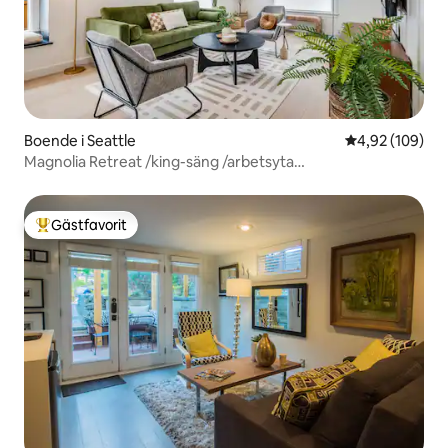
Boende i Seattle
4,92 av 5 i ge
4,92 (109)
Magnolia Retreat /king-säng /arbetsyta
/luftkonditionering
Gästfavorit
Populär gästfavorit