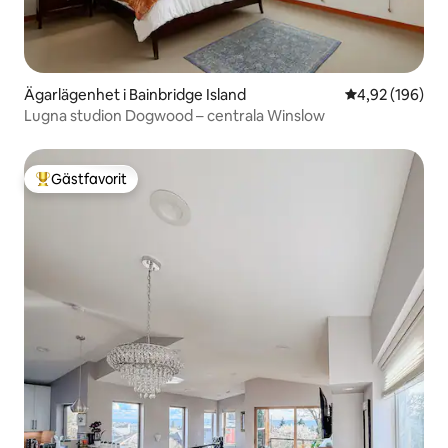
Ägarlägenhet i Bainbridge Island
4,92 av 5 i ge
4,92 (196)
Lugna studion Dogwood – centrala Winslow
Gästfavorit
Populär gästfavorit