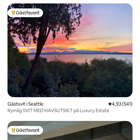
Gästfavorit
Populär gästfavorit
Gästsvit i Seattle
4,93 av 5 i ge
4,93 (541)
Rymlig SVIT MED HAVSUTSIKT på Luxury Estate
Gästfavorit
Populär gästfavorit