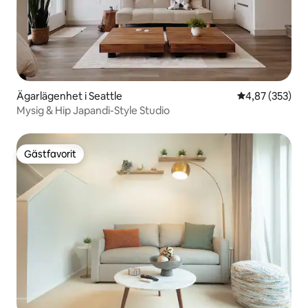
Ägarlägenhet i Seattle
4,87 av 5 i ge
4,87 (353)
Mysig & Hip Japandi-Style Studio
Gästfavorit
Gästfavorit