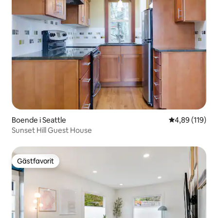
Boende i Seattle
4,89 av 5 i ge
4,89 (119)
Sunset Hill Guest House
Gästfavorit
Gästfavorit