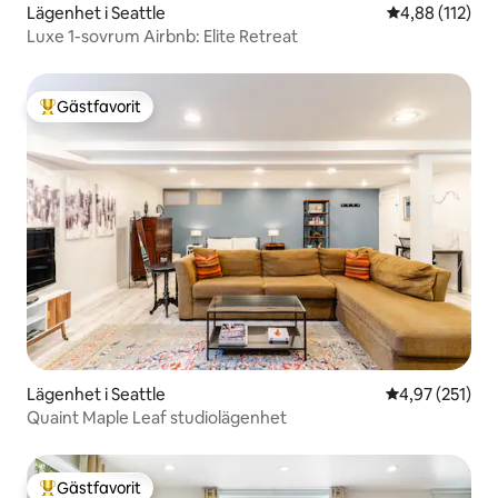
Lägenhet i Seattle
4,88 av 5 i ge
4,88 (112)
Luxe 1-sovrum Airbnb: Elite Retreat
Gästfavorit
Populär gästfavorit
Lägenhet i Seattle
4,97 av 5 i ge
4,97 (251)
Quaint Maple Leaf studiolägenhet
Gästfavorit
Populär gästfavorit