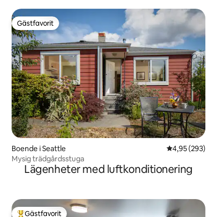
Gästfavorit
Gästfavorit
Boende i Seattle
4,95 av 5 i ge
4,95 (293)
Mysig trädgårdsstuga
Lägenheter med luftkonditionering
Gästfavorit