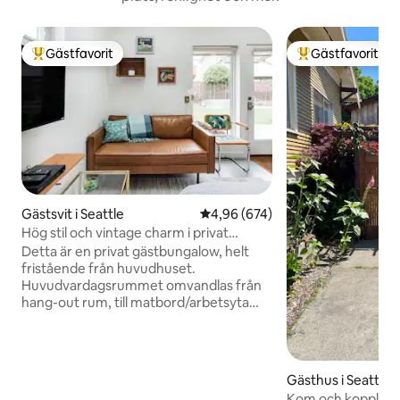
Gästfavorit
Gästfavorit
Populär gästfavorit
Populär gästfavor
Gästsvit i Seattle
4,96 av 5 i genomsnittligt bety
4,96 (674)
Hög stil och vintage charm i privat
trädgårdstuga
Detta är en privat gästbungalow, helt
fristående från huvudhuset.
Huvudvardagsrummet omvandlas från
hang-out rum, till matbord/arbetsyta
sittplatser för fyra, till sovrum.
Väggsängen rymmer en Leesa high-end
skummadrass, och väggmonterade TV-
svingar för visning från sängen eller
Gästhus i Seattle
läder loveseat. DVD/blu-ray-spelare
Kom och koppla av