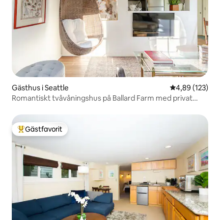
Gästhus i Seattle
4,89 av 5 i ge
4,89 (123)
Romantiskt tvåvåningshus på Ballard Farm med privat
trädgård
Gästfavorit
Populär gästfavorit