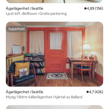
Ägarlägenhet i Seattle
4,89 av 5 i ge
4,89 (156)
Ljust loft •Belltown •Gratis parkering
Superhost
Superhost
Ägarlägenhet i Seattle
4,7 av 5 i ge
4,7 (426)
Mysig 1 Bdrm källarlägenhet i hjärtat av Ballard