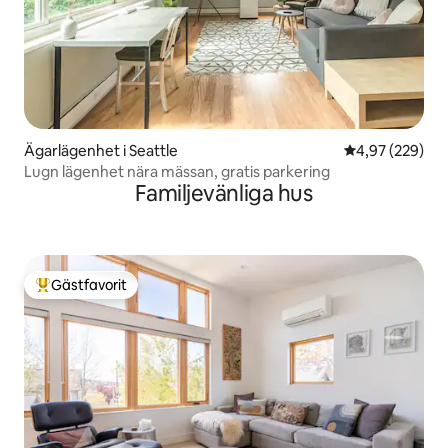
Ägarlägenhet i Seattle
4,97 av 5 i ge
4,97 (229)
Lugn lägenhet nära mässan, gratis parkering
Familjevänliga hus
Gästfavorit
Populär gästfavorit