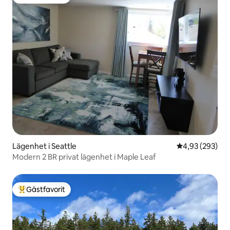
Populär gästfavorit
Lägenhet i Seattle
4,93 av 5 i ge
4,93 (293)
Modern 2 BR privat lägenhet i Maple Leaf
Gästfavorit
Populär gästfavorit