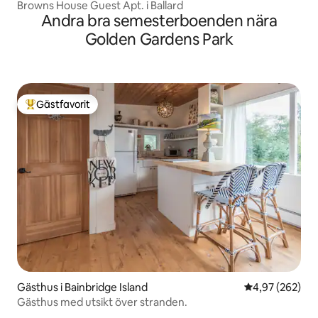
Browns House Guest Apt. i Ballard
Andra bra semesterboenden nära
Golden Gardens Park
Gästfavorit
Populär gästfavorit
Gästhus i Bainbridge Island
4,97 av 5 i ge
4,97 (262)
Gästhus med utsikt över stranden.