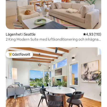
Lägenhet i Seattle
4,93 av 5 i ge
4,93 (110)
2 King Modern Suite med luftkonditionering och inhägnad
trädgård
Gästfavorit
Populär gästfavorit