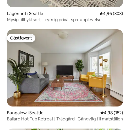
Lägenhet i Seattle
4,96 av 5 i ge
4,96 (303)
Mysig tillflyktsort + rymlig privat spa-upplevelse
Gästfavorit
Gästfavorit
Bungalow i Seattle
4,98 av 5 i ge
4,98 (152)
Ballard Hot Tub Retreat | Trädgård | Gångväg till matställen