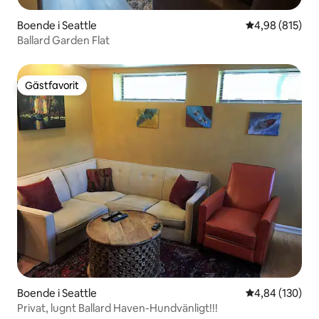
Boende i Seattle
4,98 av 5 i ge
4,98 (815)
Ballard Garden Flat
Gästfavorit
Gästfavorit
Boende i Seattle
4,84 av 5 i ge
4,84 (130)
Privat, lugnt Ballard Haven-Hundvänligt!!!