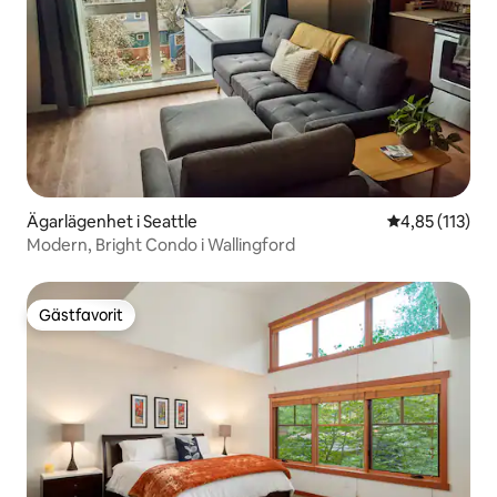
Ägarlägenhet i Seattle
4,85 av 5 i ge
4,85 (113)
Modern, Bright Condo i Wallingford
Gästfavorit
Gästfavorit