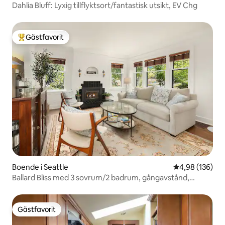
Dahlia Bluff: Lyxig tillflyktsort/fantastisk utsikt, EV Chg
Gästfavorit
Populär gästfavorit
Boende i Seattle
4,98 av 5 i ge
4,98 (136)
Ballard Bliss med 3 sovrum/2 badrum, gångavstånd,
trädgård och kontor
Gästfavorit
Gästfavorit