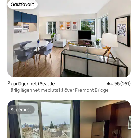
Gästfavorit
Gästfavorit
Ägarlägenhet i Seattle
4,95 av 5 i ge
4,95 (261)
Härlig lägenhet med utsikt över Fremont Bridge
Superhost
Superhost