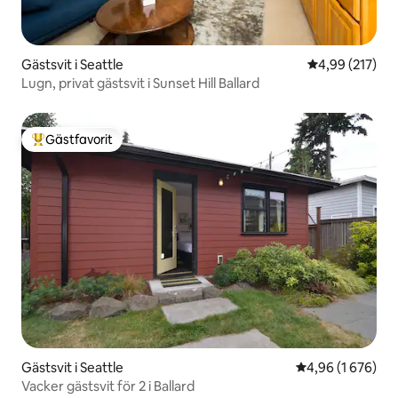
Gästsvit i Seattle
4,99 av 5 i ge
4,99 (217)
Lugn, privat gästsvit i Sunset Hill Ballard
Gästfavorit
Populär gästfavorit
Gästsvit i Seattle
4,96 av 5 i geno
4,96 (1 676)
Vacker gästsvit för 2 i Ballard