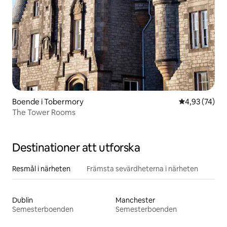
Boende i Tobermory
4,93 av 5 i g
4,93 (74)
The Tower Rooms
Destinationer att utforska
Resmål i närheten
Främsta sevärdheterna i närheten
Dublin
Manchester
Semesterboenden
Semesterboenden