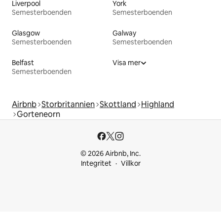
Liverpool
York
Semesterboenden
Semesterboenden
Glasgow
Galway
Semesterboenden
Semesterboenden
Belfast
Visa mer
Semesterboenden
Airbnb
Storbritannien
Skottland
Highland
Gorteneorn
© 2026 Airbnb, Inc.
Integritet
Villkor