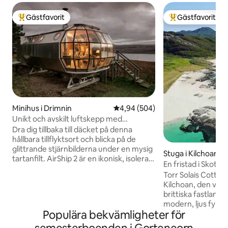
Gästfavorit
Gästfavorit
Populär gästfavorit
Populär gästfavor
Minihus i Drimnin
4,94 av 5 i genomsnittligt bety
4,94 (504)
Unikt och avskilt luftskepp med
fantastisk utsikt över höglandet
Dra dig tillbaka till däcket på denna
hållbara tillflyktsort och blicka på de
glittrande stjärnbilderna under en mysig
Stuga i Kilchoan
tartanfilt. AirShip 2 är en ikonisk, isolerad
En fristad i Skottl
aluminiumkapsel designad av Roderick
Ardnamurchan
Torr Solais Cottag
James med utsikt över Sound of Mull
Kilchoan, den väst
från trollsländsfönster. Airship002 är
brittiska fastlande
bekvämt, udda och coolt. Det låtsas inte
modern, ljus fylld 
vara ett femstjärnigt hotell. Omdömena
Populära bekvämligheter för
svepande utsikt ö
berättar historien. Om du bokar för de
Detta vackert in
datum du vill kolla in vår nya annons The