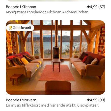
Boende i Kilchoan
4,99 av 5 i g
4,99 (67)
Mysig stuga i höglandet Kilchoan Ardnamurchan
Gästfavorit
Populär gästfavorit
Boende i Morvern
4,99 av 5 i g
4,99 (93)
En mysig tillflyktsort med hisnande utsikt, 6 sovplatser.