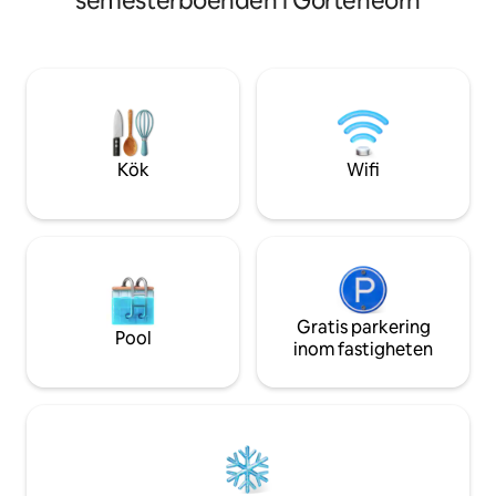
semesterboenden i Gorteneorn
självhushåll rymme
Pilot House, Drimnin som ligger på
bekväma sovrum (
samma 4 hektar. Köket har brödrost,
size-säng, 1 sovr
vattenkokare, tefal halogenhäll,
2 badrum, 1 med d
kombinationsugn/mikrovågsugn. Alla
vardagsrum i öpp
kastruller och stekpannor, tallrikar, glas,
vedspis, välutrusta
bestick tillhandahålls. Allt du behöver ta
rymliga balkongen 
med dig är din mat. värt att bunkra upp
dramatiska Ardna
på väg in eftersom Lochaline är
Kök
Wifi
närmaste plats att handla som är 8 miles
bort. AirShip ligger i ett vackert, avskilt
läge på en fyra hektar stor plats.
Fantastisk utsikt sträcker sig över Sound
of Mull mot Tobermory på ön Mull och ut
till havet mot Ardnamurchan Point.
Gratis parkering
Pool
inom fastigheten