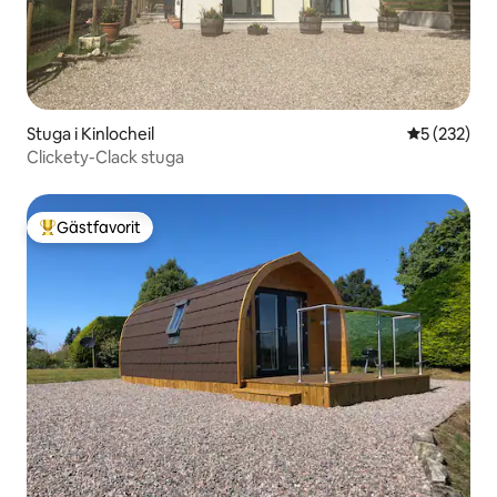
Stuga i Kinlocheil
5 av 5 i ge
5 (232)
Clickety-Clack stuga
Gästfavorit
Populär gästfavorit