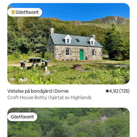
Gästfavorit
Populär gästfavorit
Vistelse på bondgård i Dornie
4,92 av 5 i ge
4,92 (725)
Croft House Bothy i hjärtat av Highlands
Gästfavorit
Gästfavorit