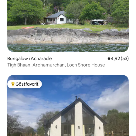
Bungalow i Acharacle
4,92 av 5 i g
4,92 (53)
Tigh Bhaan, Ardnamurchan, Loch Shore House
Gästfavorit
Populär gästfavorit