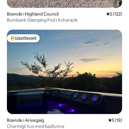
Boende i Highland Council
5 av 5 i ge
5 (122)
Burnbank Glamping Pod i Acharacle
Gästfavorit
Populär gästfavorit
Boende i Arivegaig
5 av 5 i g
5 (19)
Charmigt hus med badtunna