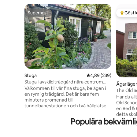
Superhost
Gästf
Superhost
Populär 
Stuga
4,89 av 5 i genomsnitt
4,89 (239)
Stuga i avskild trädgård nära centrum
Ägarläge
Rotterdam
Välkommen till vår fina stuga, belägen i
The Old S
en rymlig trädgård. Det är bara fem
Har du all
minuters promenad till
Old School
tunnelbanestationen och två hållplatser
en Bed & 
till Rotterdam Central. Det är den
detta sko
perfekta platsen för att utforska staden
Populära bekväml
Schiedam.
och omgivningen. Stugan är fullt
ligger på
moderniserad. Du kan vila och koppla av
sovplatse
här, ta en tupplur i hängmattan mellan