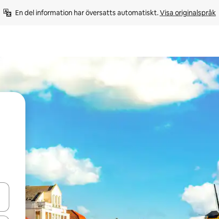
En del information har översatts automatiskt. 
Visa originalspråk
d upp- och nedåtpilarna eller utforska genom att trycka eller svepa.