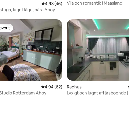
Vila och romantik i Maasland
tligt betyg, 15 omdömen
4,93 av 5 i genomsnittligt betyg, 46 omdöm
4,93 (46)
tuga, lugnt läge, nära Ahoy
avorit
gästfavorit
tligt betyg, 48 omdömen
4,94 av 5 i genomsnittligt betyg, 62 omdöm
4,94 (62)
Radhus
 Studio Rotterdam Ahoy
Lyxigt och lugnt affärsboende |
närvarande