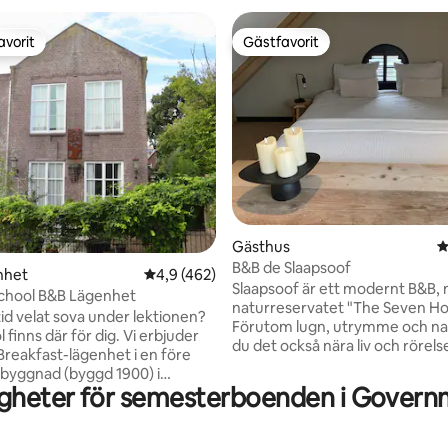
avorit
Gästfavorit
gästfavorit
Gästfavorit
ligt betyg, 239 omdömen
Gästhus
4
B&B de Slaapsoof
nhet
4,9 av 5 i genomsnittligt betyg, 462 omdöm
4,9 (462)
Slaapsoof är ett modernt B&B, m
chool B&B Lägenhet
naturreservatet "The Seven Ho
tid velat sova under lektionen?
Förutom lugn, utrymme och nat
 finns där för dig. Vi erbjuder
du det också nära liv och rörelse
Breakfast-lägenhet i en före
städer Med stranden och skoge
lbyggnad (byggd 1900) i
kilometer bort, vackra cykel- o
igheter för semesterboenden i Govern
 Lägenheten (67 m2/720 ft2)
vandringsleder och den mysiga
 bottenvåningen. Det finns
Westland-atmosfären finns det 
r för två personer med separat
något för alla! The Sleeping Brav