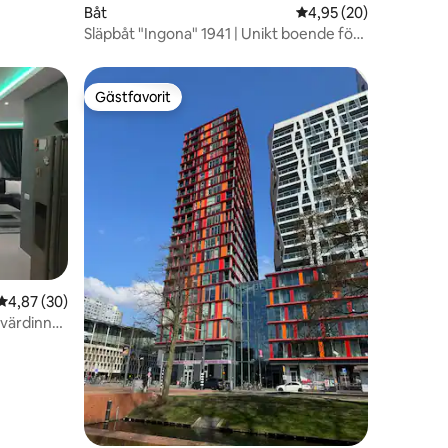
en
Båt
4,95 av 5 i genomsnit
4,95 (20)
Släpbåt "Ingona" 1941 | Unikt boende för
2 personer
Gästfavorit
Gästfavorit
en
4,87 av 5 i genomsnittligt betyg, 30 omdömen
4,87 (30)
 värdinna