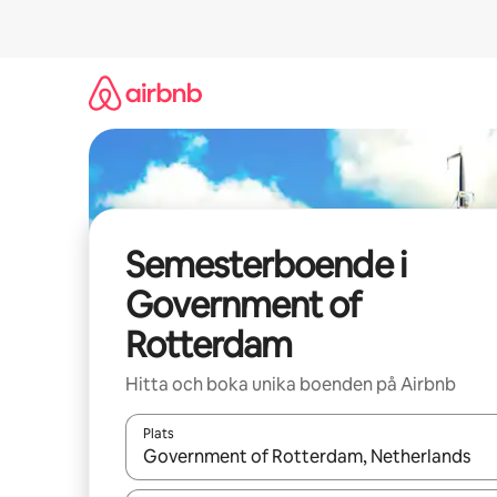
Hoppa
till
innehåll
Semesterboende i
Government of
Rotterdam
Hitta och boka unika boenden på Airbnb
Plats
När resultaten är tillgängliga kan du navigera me