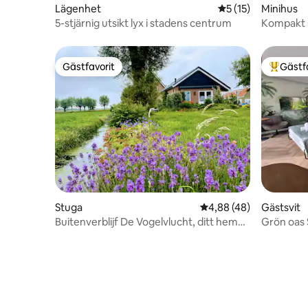
Lägenhet
5 av 5 i genomsnit
5 (15)
Minihus
5-stjärnig utsikt lyx i stadens centrum
Kompakt s
Gästfavorit
Gästf
Gästfavorit
Populär 
Stuga
4,88 av 5 i genomsnit
4,88 (48)
Gästsvit
Buitenverblijf De Vogelvlucht, ditt hem
Grön oas
utomlands!