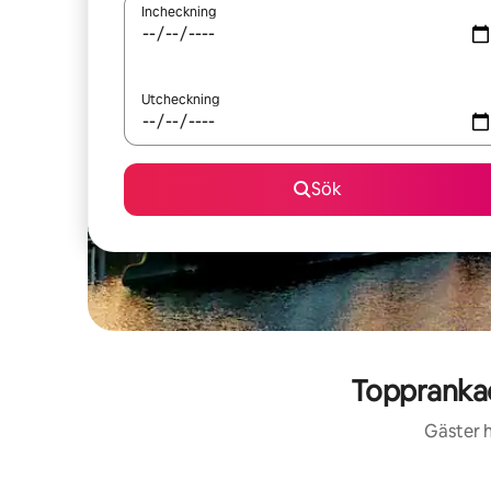
Incheckning
Utcheckning
Sök
Toppranka
Gäster h