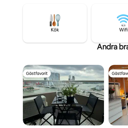
kök och badrum. Belä
träden eller äta frukost på din egen
bostadso
terrass. Tveka inte att kontakta oss om
och bara 
du vill veta att det finns en rabatt
centrum a
tillgänglig. Vi har gratis cyklar
20 minute
tillgängliga!/Gratis parkering
på begära
Kök
Wifi
Andra br
Gästfavorit
Gästfavo
Gästfavorit
Gästfavo