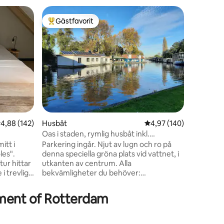
Lägenhe
Gästfavorit
Gästf
Populär gästfavorit
Populär
Lyxlägen
sanddyn
På ett av
Holland,
Waterweg 
Bara den 
sjöfartst
europeis
denna se
upplevels
Medelhavsv
,88 av 5 i genomsnittligt betyg, 142 omdömen
4,88 (142)
Husbåt
4,97 av 5 i genomsnitt
4,97 (140)
grannska
stranden
Oas i staden, rymlig husbåt inkl.
en
Villa Eb
parkering
itt i
Parkering ingår. Njut av lugn och ro på
i semest
les".
denna speciella gröna plats vid vattnet, i
ur hittar
utkanten av centrum. Alla
 i trevliga
bekvämligheter du behöver:
n, 7
luftkonditionering, gratis WiFi. En
ch
Nespresso-maskin för utsöndra utsökt
ment of Rotterdam
kaffe. Vroesenpark ligger tvärs över
faktiskt
gatan, Diergaarde Blijdorp ligger 10
e är fullt
minuters promenad bort, liksom