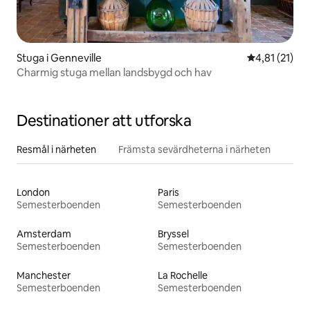
Stuga i Genneville
4,81 av 5 i 
4,81 (21)
Charmig stuga mellan landsbygd och hav
Destinationer att utforska
Resmål i närheten
Främsta sevärdheterna i närheten
London
Paris
Semesterboenden
Semesterboenden
Amsterdam
Bryssel
Semesterboenden
Semesterboenden
Manchester
La Rochelle
Semesterboenden
Semesterboenden