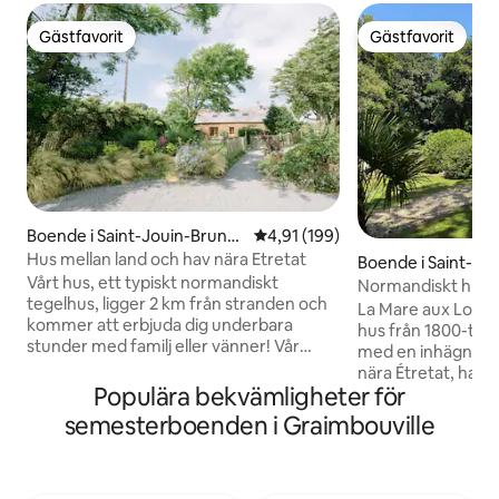
Gästfavorit
Gästfavorit
Gästfavorit
Gästfavorit
Boende i Saint-Jouin-Brune
4,91 av 5 i genomsnittligt bet
4,91 (199)
val
Hus mellan land och hav nära Etretat
Boende i Saint-Lé
Vårt hus, ett typiskt normandiskt
Normandiskt hus 
tegelhus, ligger 2 km från stranden och
havet och Étretat
La Mare aux Loups
kommer att erbjuda dig underbara
hus från 1800-talet
stunder med familj eller vänner! Vår
med en inhägnad t
region ligger mindre än 10 minuter från
nära Étretat, havet
Étretat och 35 minuter från Honfleur
Populära bekvämligheter för
utkanten av skoge
och erbjuder ett stort utbud av
naturlig oas bara 
semesterboenden i Graimbouville
aktiviteter och sevärdheter (parker och
stränderna och kl
trädgårdar / cykelleder / konserter /
d'Albâtre. Boendet
normandisk mat / vandring / museer
renoverats och har
osv.). Här finns något för alla. Möjlighet