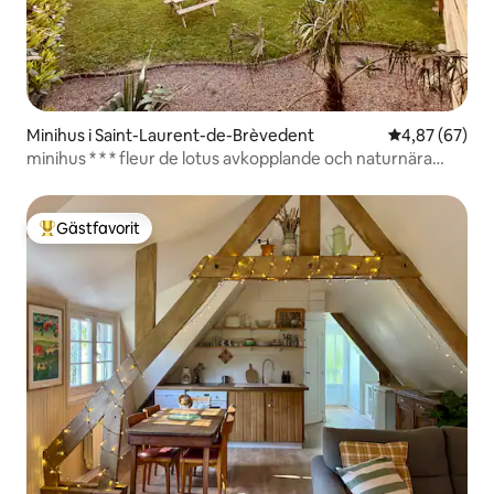
Minihus i Saint-Laurent-de-Brèvedent
4,87 av 5 i g
4,87 (67)
minihus * * * fleur de lotus avkopplande och naturnära
boende
Gästfavorit
Populär gästfavorit