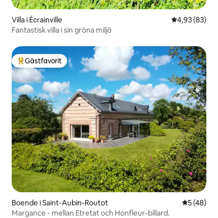
Villa i Écrainville
4,93 av 5 i g
4,93 (83)
Fantastisk villa i sin gröna miljö
Gästfavorit
Populär gästfavorit
Boende i Saint-Aubin-Routot
5 av 5 i g
5 (48)
Margance - mellan Etretat och Honfleur-billard.