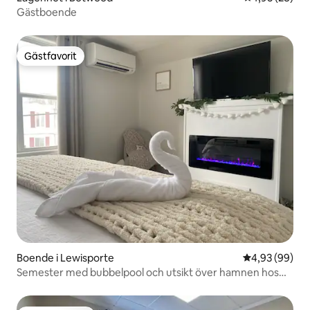
Gästboende
Gästfavorit
Gästfavorit
Boende i Lewisporte
4,93 av 5 i g
4,93 (99)
Semester med bubbelpool och utsikt över hamnen hos
Bernice Mae