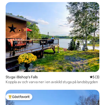
Stuga i Bishop's Falls
5 av 5 i 
5 (3)
Koppla av och varva ner i en avskild stuga på landsbygden
Gästfavorit
Populär gästfavorit