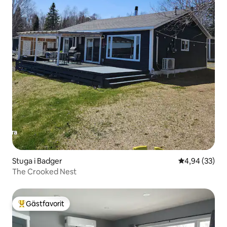
Stuga i Badger
4,94 av 5 i g
4,94 (33)
The Crooked Nest
Gästfavorit
Populär gästfavorit