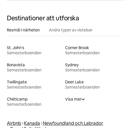
Destinationer att utforska
Resmål i närheten
Andra typer av vistelser
St. John's
Corner Brook
Semesterboenden
Semesterboenden
Bonavista
Sydney
Semesterboenden
Semesterboenden
Twillingate
Deer Lake
Semesterboenden
Semesterboenden
Chéticamp
Visa mer
Semesterboenden
Airbnb
Kanada
Newfoundland och Labrador