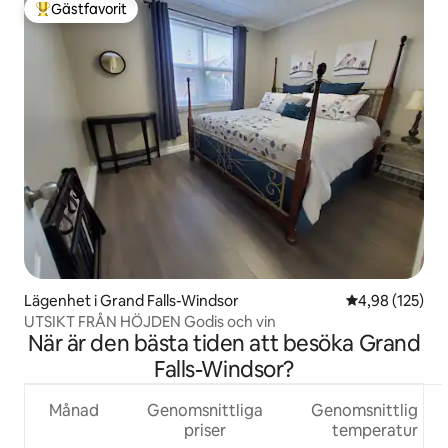
Gästfavorit
Populär gästfavorit
Lägenhet i Grand Falls-Windsor
4,98 av 5 i ge
4,98 (125)
UTSIKT FRÅN HÖJDEN Godis och vin
När är den bästa tiden att besöka Grand
Falls-Windsor?
Månad
Genomsnittliga
Genomsnittlig
priser
temperatur