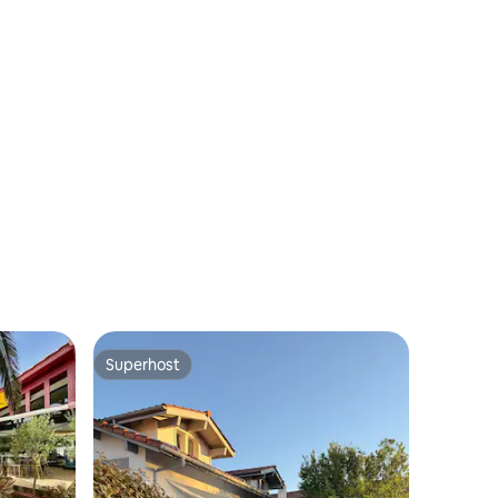
en
Superhost
Superhost