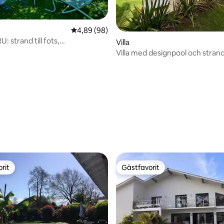
4,89 av 5 i genomsnittligt betyg, 98 omdöm
4,89 (98)
: strand till fots,
tligt betyg, 66 omdömen
Villa
sspool.
Villa med designpool och stran
rit
Gästfavorit
rit
Gästfavorit