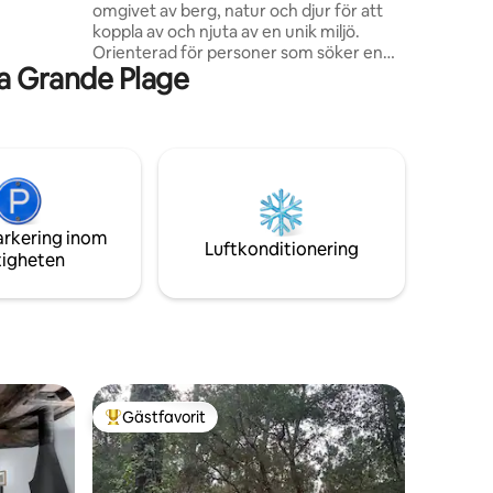
omgivet av berg, natur och djur för att
koppla av och njuta av en unik miljö.
Orienterad för personer som söker en
ra Grande Plage
lugn, familjevänlig miljö. 10 km från San
Sebastian för att njuta av dess
gastronomi och skönhet och även
Frankrike och dess vackra stränder.
Utomhusområden, trädgårdar, pool och
grillning är gemensamma för alla gäster!
Husdjur betalar 10 € per dag vardera.
Säsongsbaserad pool: Öppnar 22 maj
arkering inom
Stänger den 6 oktober.
Luftkonditionering
tigheten
Gästfavorit
Populär gästfavorit