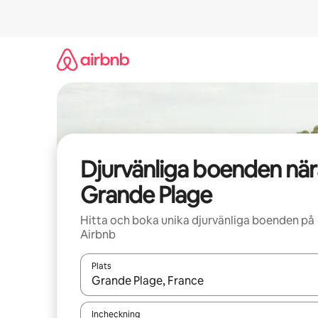
Hoppa
till
innehåll
Djurvänliga boenden när
Grande Plage
Hitta och boka unika djurvänliga boenden på
Airbnb
Plats
När resultaten är tillgängliga kan du navigera me
Incheckning