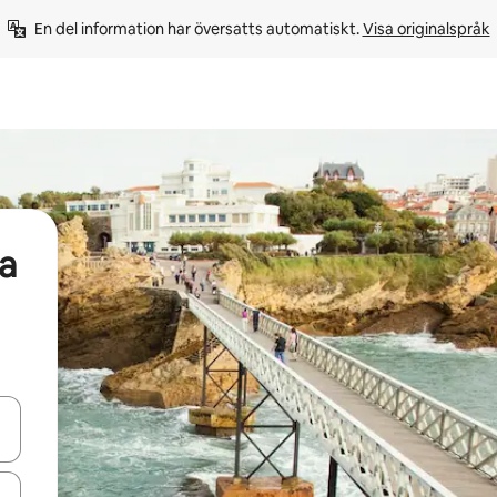
En del information har översatts automatiskt. 
Visa originalspråk
a
d upp- och nedåtpilarna eller utforska genom att trycka eller svepa.