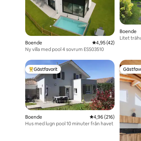
Boende
Litet träh
Boende
4,95 av 5 i genomsnit
4,95 (42)
Ny villa med pool 4 sovrum ESS03510
Gästfavorit
Gästfavo
Populär gästfavorit
Gästfavo
Boende
4,96 av 5 i genomsnitt
4,96 (216)
Hus med lugn pool 10 minuter från havet