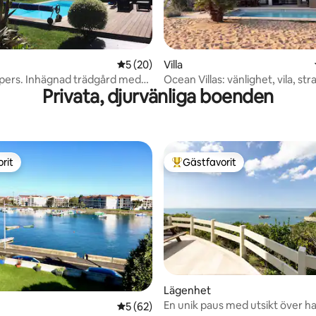
ttligt betyg, 8 omdömen
5 av 5 i genomsnittligt betyg, 20 omdöm
5 (20)
Villa
 pers. Inhägnad trädgård med
Ocean Villas: vänlighet, vila, st
Privata, djurvänliga boenden
 havet
bort
rit
Gästfavorit
rit
Populär gästfavorit
Lägenhet
En unik paus med utsikt över h
5 av 5 i genomsnittligt betyg, 62 omdöm
5 (62)