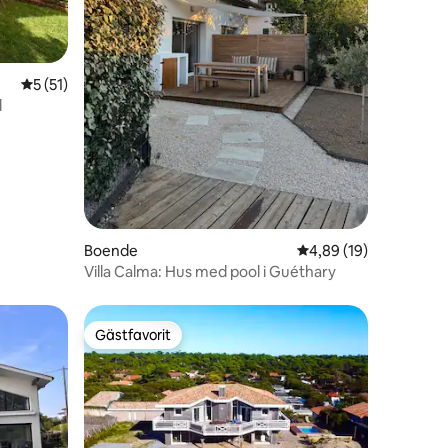
en
5 av 5 i genomsnittligt betyg, 51 omdömen
5 (51)
d
Boende
4,89 av 5 i genomsnit
4,89 (19)
Villa Calma: Hus med pool i Guéthary
Gästfavorit
Gästfavorit