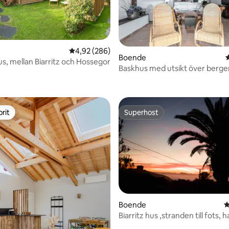
4,92 av 5 i genomsnittligt betyg, 286 omdöm
4,92 (286)
Boende
us, mellan Biarritz och Hossegor
Baskhus med utsikt över berge
tligt betyg, 42 omdömen
rit
Superhost
rit
Superhost
ligt betyg, 216 omdömen
Boende
4
Biarritz hus ,stranden till fots, 