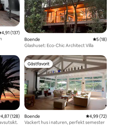
en
4,91 av 5 i genomsnittligt betyg, 137 omdömen
4,91 (137)
n
Boende
5 av 5 i genomsnit
5 (18)
Glashuset: Eco-Chic Architect Villa
Gästfavorit
Gästfavorit
,87 av 5 i genomsnittligt betyg, 128 omdömen
4,87 (128)
Boende
4,99 av 5 i genomsnit
4,99 (72)
havsutsikt.
Vackert hus i naturen, perfekt semester