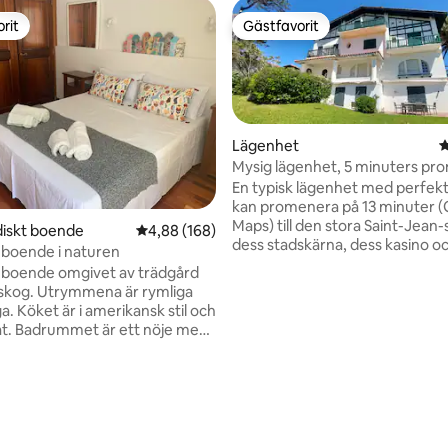
rit
Gästfavorit
rit
Gästfavorit
Lägenhet
4
Mysig lägenhet, 5 minuters pro
stranden och centrum
En typisk lägenhet med perfekt
kan promenera på 13 minuter 
ligt betyg, 174 omdömen
Maps) till den stora Saint-Jean
diskt boende
4,88 av 5 i genomsnittligt betyg, 168 omdöm
4,88 (168)
dess stadskärna, dess kasino o
boende i naturen
thalassoterapicenter, men du 
 boende omgivet av trädgård
gå till Erromardie-stranden, kän
skog. Utrymmena är rymliga
vikar och sitt utomhuskafé, ge
. Köket är i amerikansk stil och
strandpromenaden, mellan hav
at. Badrummet är ett nöje med
natur. Lägenheten gör det möjli
er skogen också. Om du
att njuta av den bästa utsikten
ed ditt husdjur, kommer det
Jean de Luz erbjuder, med sin 
yckligt. Vi har en vacker beagle.
med utsikt över Rhune, och vi
m från gränsen, 10 minuter
är snabbt tillgängliga.
nden, 20 minuter från San
och Biarritz. Vill du vandra i