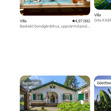
Villa
Gite KAERU
Villa
4,97 av 5 i genomsnit
4,97 (66)
grillterra
Baskiskt bondgårdshus, uppvärmd pool,
promenad till stranden
Superhost
Gästfavo
Superhost
Gästfavo