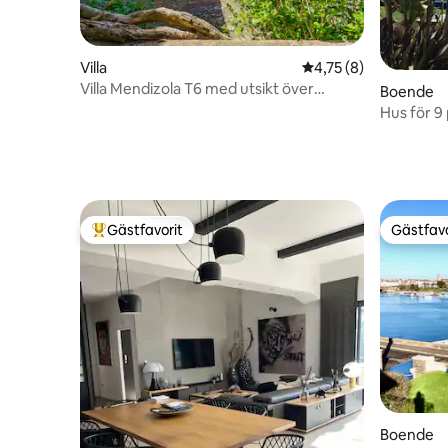
Villa
4,75 av 5 i genomsni
4,75 (8)
Villa Mendizola T6 med utsikt över
Boende
bergen
Hus för 9
pool nära
Gästfavorit
Gästfavo
Populär gästfavorit
Gästfavo
Boende