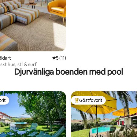
Bidart
5 av 5 i genomsnittligt betyg, 11 omdöm
5 (11)
skt hus, stil & surf
Djurvänliga boenden med pool
rit
Gästfavorit
rit
Populär gästfavorit