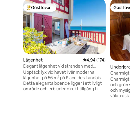
Gästfavorit
Gästfavo
Populär gästfavorit
Gästfavo
Lägenhet
4,94 av 5 i genomsnitt
4,94 (174)
Elegant lägenhet vid stranden med
Underjor
terrass med havsutsikt
Upptäck lyx vid havet i vår moderna
Charmigt 
lägenhet på 56 m² på Place des Landais.
Charmigt
Detta eleganta boende ligger i ett livligt
och grön 
område och erbjuder direkt tillgång till
och mysiga
stranden med en terrass med utsikt över
välutrust
havet. Sov bekvämt i de två lyxiga
utsikt öv
sovrummen och fräscha upp dig i det
kommer m
fullt utrustade, skinande rena
att vara l
badrummet. I hjärtat av Landes-kusten
Vi ligger 2 k
kan du njuta av lokala kaféer, butiker,
från stra
restauranger, barer och det oändliga
Sebastian 