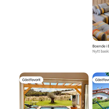
Boende i 
Nytt baski
Gästfavorit
Gästfavo
Gästfavorit
Gästfavo