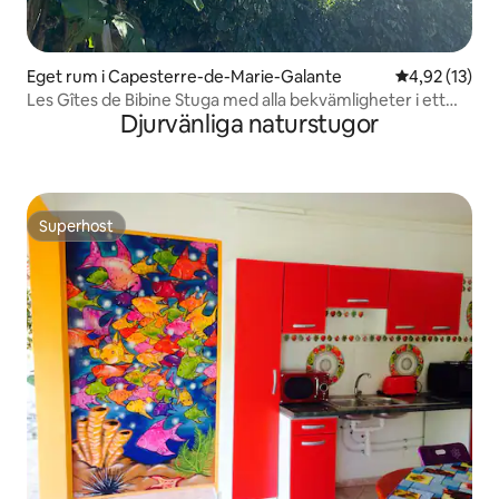
Eget rum i Capesterre-de-Marie-Galante
4,92 av 5 i g
4,92 (13)
Les Gîtes de Bibine Stuga med alla bekvämligheter i ett
Djurvänliga naturstugor
lugnt hörn
Superhost
Superhost