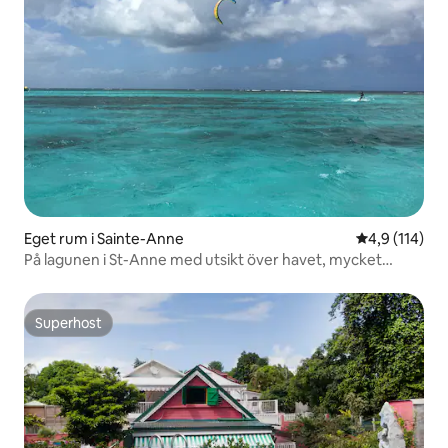
Eget rum i Sainte-Anne
4,9 av 5 i ge
4,9 (114)
På lagunen i St-Anne med utsikt över havet, mycket
vacker rum
Superhost
Superhost