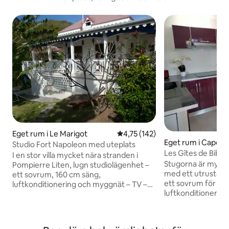
Eget rum i Le Marigot
4,75 av 5 i genomsnittligt bet
4,75 (142)
Eget rum i Capes
Studio Fort Napoleon med uteplats
ie-Galante
Les Gîtes de Bibine
I en stor villa mycket nära stranden i
hörn
Stugorna är myck
Pompierre Liten, lugn studiolägenhet –
med ett utrustat 
ett sovrum, 160 cm säng,
ett sovrum för 2 p
luftkonditionering och myggnät – TV –
luftkonditionering
dusch, toalett – sänglinne och
badrum, ett toalet
handdukar tillhandahålls Terrass med
en vacker terrass
utsikt över landsbygden, pentry,
blommig trädgård. 
Starlink-wifi, stort kylskåp, Senseo-