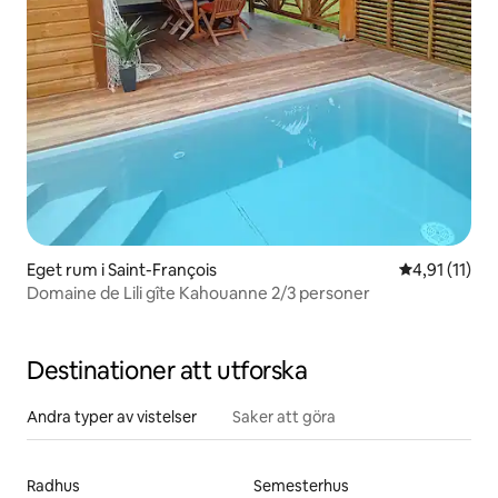
Eget rum i Saint-François
4,91 av 5 i 
4,91 (11)
Domaine de Lili gîte Kahouanne 2/3 personer
Destinationer att utforska
Andra typer av vistelser
Saker att göra
Radhus
Semesterhus