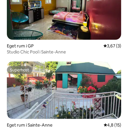
Eget rum i GP
3,67 av 5 i 
3,67 (3)
Studio Chic Pool i Sainte-Anne
Superhost
Superhost
Eget rum i Sainte-Anne
4,8 av 5 i g
4,8 (15)