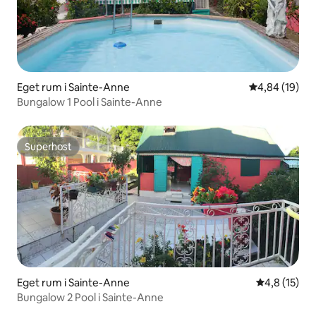
Eget rum i Sainte-Anne
4,84 av 5 i g
4,84 (19)
Bungalow 1 Pool i Sainte-Anne
Superhost
Superhost
Eget rum i Sainte-Anne
4,8 av 5 i g
4,8 (15)
Bungalow 2 Pool i Sainte-Anne