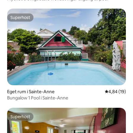
Superhost
Superhost
Eget rum i Sainte-Anne
4,84 av 5 i g
4,84 (19)
Bungalow 1 Pool i Sainte-Anne
Superhost
Superhost