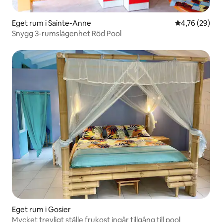
Eget rum i Sainte-Anne
4,76 av 5 i g
4,76 (29)
Snygg 3-rumslägenhet Röd Pool
Eget rum i Gosier
Mycket trevligt ställe frukost ingår tillgång till pool