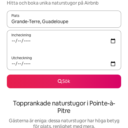
Hitta och boka unika naturstugor på Airbnb
Plats
När resultaten är tillgängliga kan du navigera med upp- och ned
Incheckning
Utcheckning
Sök
Topprankade naturstugor i Pointe-à-
Pitre
Gästerna är eniga: dessa naturstugor har höga betyg
för plats, renlighet med mera.