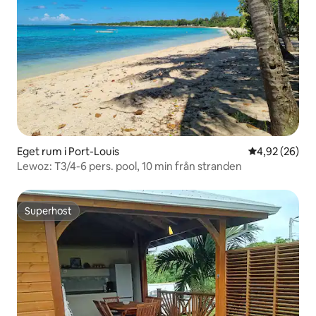
Eget rum i Port-Louis
4,92 av 5 i g
4,92 (26)
Lewoz: T3/4-6 pers. pool, 10 min från stranden
Superhost
Superhost