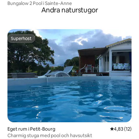
Bungalow 2 Pool i Sainte-Anne
Andra naturstugor
Superhost
Superhost
Eget rum i Petit-Bourg
4,83 av 5 i g
4,83 (12)
Charmig stuga med pool och havsutsikt