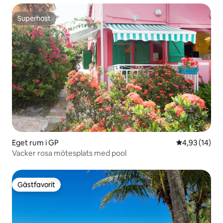
Superhost
Superhost
Eget rum i GP
4,93 av 5 i g
4,93 (14)
Vacker rosa mötesplats med pool
Gästfavorit
Gästfavorit