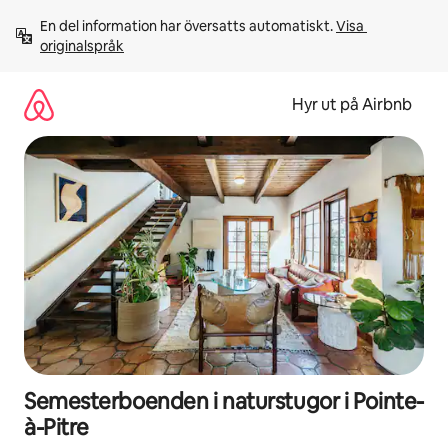
Hoppa
En del information har översatts automatiskt. 
Visa 
till
originalspråk
innehåll
Hyr ut på Airbnb
Semesterboenden i naturstugor i Pointe-
à-Pitre