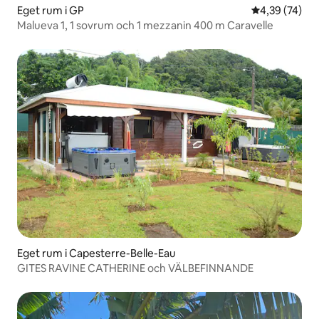
Eget rum i GP
4,39 av 5 i g
4,39 (74)
Malueva 1, 1 sovrum och 1 mezzanin 400 m Caravelle
Eget rum i Capesterre-Belle-Eau
GITES RAVINE CATHERINE och VÄLBEFINNANDE