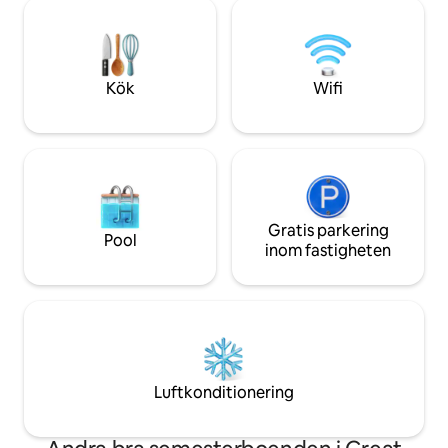
unga och gamla. Hem för fiske i
unga och gamla. He
världsklass, inbjuder vi dig att njuta,
världsklass, inbjude
koppla av och låta dina påfrestningar
koppla av och låta
rinna av vårt lilla tropiska gömställe.
rinna av vårt lilla 
Kök
Wifi
Gratis parkering
Pool
inom fastigheten
Luftkonditionering