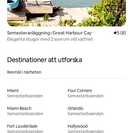
Semesteranläggning i Great Harbour Cay
5 av 5 i 
5 (8)
Eleganta stugor med 2 sovrum vid vattnet
Destinationer att utforska
Resmål i närheten
Miami
Four Corners
Semesterboenden
Semesterboenden
Miami Beach
Orlando
Semesterboenden
Semesterboenden
Fort Lauderdale
Hollywood
Semesterboenden
Semesterboenden