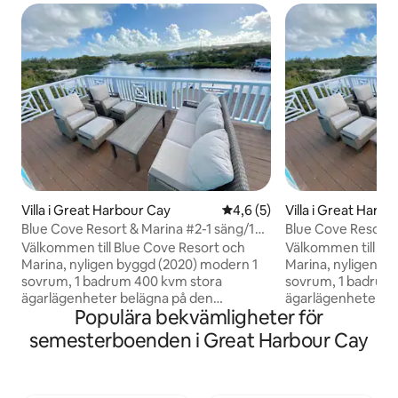
Villa i Great Harbour Cay
4,6 av 5 i genomsnittligt b
4,6 (5)
Villa i Great Harb
Blue Cove Resort & Marina #2-1 säng/1
Blue Cove Resort 
badrum Hbr Front
badrum Hbr Front
Välkommen till Blue Cove Resort och
Välkommen till Bl
Marina, nyligen byggd (2020) modern 1
Marina, nyligen b
sovrum, 1 badrum 400 kvm stora
sovrum, 1 badrum
ägarlägenheter belägna på den
ägarlägenheter be
Populära bekvämligheter för
berömda orkanen Hole Marina. Resorten
berömda orkanen 
ligger 2 minuters bilresa eller 5 minuters
ligger 2 minuters b
semesterboenden i Great Harbour Cay
promenad till den nästan 7 miles långa
promenad till den 
vita sandstranden, med kristallklart och
vita sandstranden,
grunt vatten, med enkel tillgång för
grunt vatten, med 