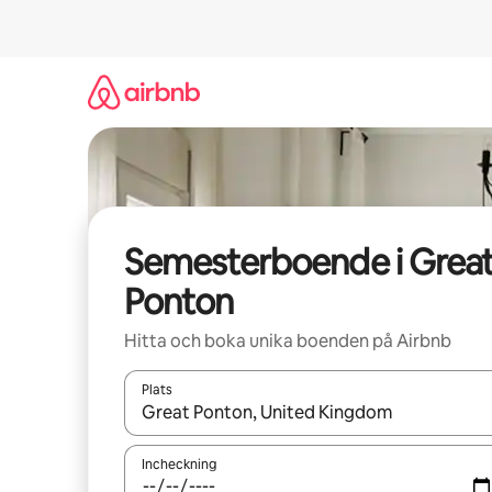
Hoppa
till
innehåll
Semesterboende i Grea
Ponton
Hitta och boka unika boenden på Airbnb
Plats
När resultaten är tillgängliga kan du navigera me
Incheckning