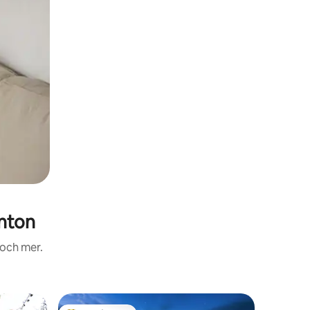
nton
 och mer.
Boende