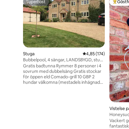
Superhost
Gästf
Superhost
Populär 
Stuga
4,85 av 5 i genomsnitt
4,85 (174)
Bubbelpool, 4 sängar, LANDSBYGD, stuga
med 8 sovplatser nära Stamford
Gratis badtunna Rymmer 8 personer i 4
sovrum med dubbelsäng Gratis stockar
för öppen eld Comado-grill 10 GBP 2
hundar välkomna (mestadels inhägnad
trädgård) Lakan och handukar Matrum
med ekram Gratis välkomsthämmare
Gratis kontinental frukost Sen
utcheckning tillgänglig (£ 28 - 50 £) Nära
Vistelse 
till The Grange Wedding Venue Resesäng
Honeysuc
tillgänglig Landsbygdspromenader/
Vackert g
cykling från ytterdörren Mysig
fantastis
traditionell pub i nästa by brädspel,