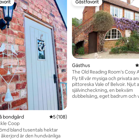
avorit
Gästfavorit
gästfavorit
Gästfavorit
ligt betyg, 174 omdömen
Gästhus
4
The Old Reading Room's Cosy
Fly till vår mysiga och privata a
pittoreska Vale of Belvoir. Njut 
självincheckning, en bekväm
dubbelsäng, eget badrum och 
utsikt över landsbygden. Håll 
med gratis WiFi, koppla av med
platt-TV (inklusive gratis NowTV
på bondgård
5 av 5 i genomsnittligt betyg, 108 omdöm
5 (108)
och Prime), njut av gratis te oc
kle Coop
och koppla av i vår rymliga träd
ömd bland tusentals hektar
Utforska närliggande attraktio
k åkerjord är den hundvänliga
Belvoir Castle & Langar Hall. 15 m