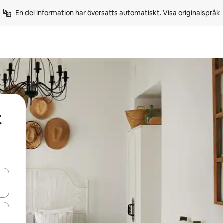
En del information har översatts automatiskt. 
Visa originalspråk
t
d upp- och nedåtpilarna eller utforska genom att trycka eller svepa.