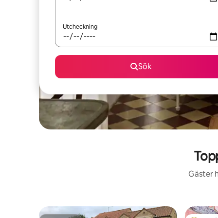
Utcheckning
Sök
Top
Gäster h