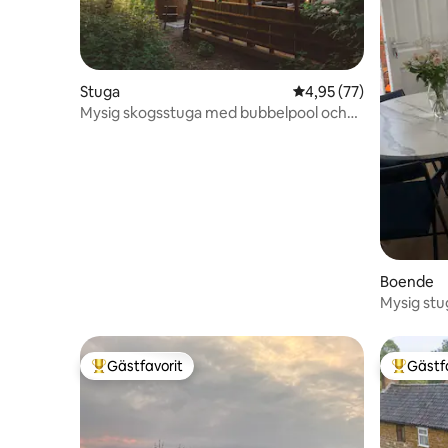
Stuga
4,95 av 5 i genomsnit
4,95 (77)
Mysig skogsstuga med bubbelpool och
pergola
Boende
Mysig stu
Gästfavorit
Gästf
Populär gästfavorit
Populär 