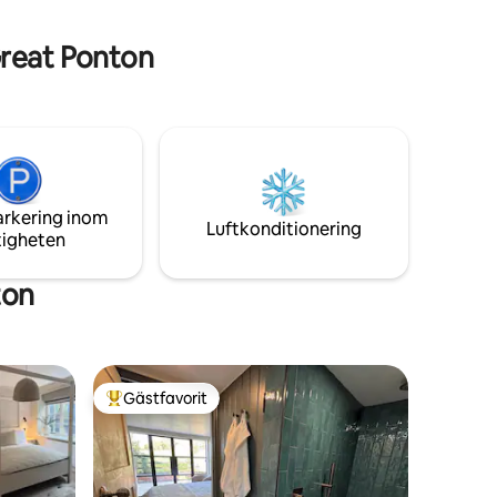
under svalare kvällar och njut av den
l
vidsträckta stjärnklara natthimlen.
l Leics,
Great Ponton
arkering inom
Luftkonditionering
tigheten
ton
Gästfavorit
Populär gästfavorit