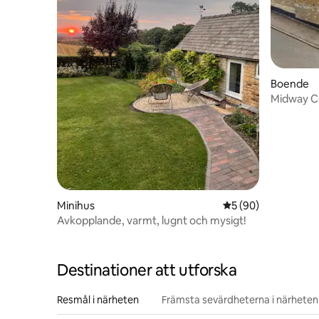
Boende
Midway C
Minihus
5 av 5 i genomsnit
5 (90)
Avkopplande, varmt, lugnt och mysigt!
Destinationer att utforska
Resmål i närheten
Främsta sevärdheterna i närheten