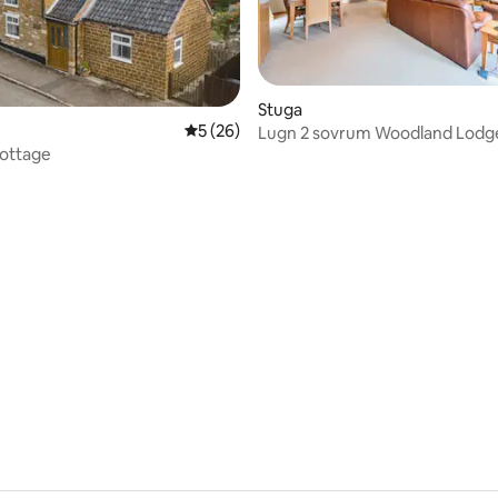
Stuga
5 av 5 i genomsnittligt betyg, 26 omdöm
5 (26)
Lugn 2 sovrum Woodland Lodg
ottage
sovplatser 6
tligt betyg, 90 omdömen