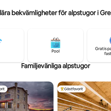
t vara omgiven av berg.
promenader, utflykter, traditio
 3027312
och bergsaktiviteter.
ära bekvämligheter för alpstugor i Gr
Gratis p
Pool
fas
Familjevänliga alpstugor
rit
Gästfavorit
rit
Populär gästfavorit