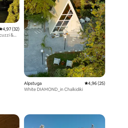
4,97 av 5 i genomsnittligt betyg, 32 omdömen
4,97 (32)
cuzzi &
en
Alpstuga
4,96 av 5 i genomsnit
4,96 (25)
White DIAMOND_in Chalkidiki