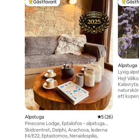
Gästfavorit
Gästf
Populär gästfavorit
Populär 
Alpstuga
Lyxig alp
Hej! Välkommen till vår vackra alpstuga i
Kalavryta.
naturskön
ett kuper
minuters b
vårt boe
exception
Alpstuga
5 av 5 i genomsnit
5 (26)
utsikt frå
Pinecone Lodge, Eptalofos – alpstuga
toppen av
med trädgård vid floden
Skidcentret, Delphi, Arachova, lederna
utsikt öve
E4/E22, Eptastomos, Neraidospilia,
ravinen o