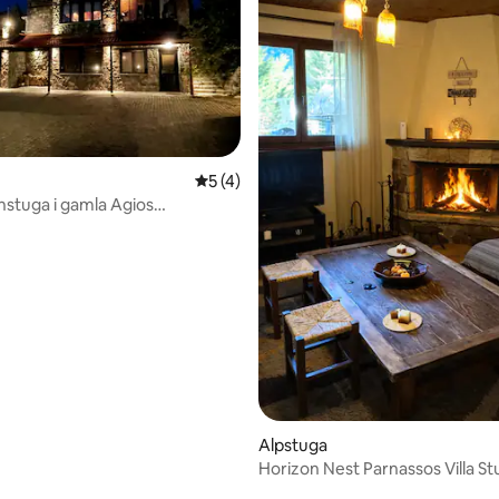
5 av 5 i genomsnittligt betyg, 4 omdöm
5 (4)
enstuga i gamla Agios
tligt betyg, 11 omdömen
os
Alpstuga
Horizon Nest Parnassos Villa St