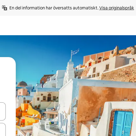
En del information har översatts automatiskt. 
Visa originalspråk
d upp- och nedåtpilarna eller utforska genom att trycka eller svepa.