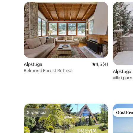
Alpstuga
4,5 av 5 i genomsni
4,5 (4)
Belmond Forest Retreat
Alpstuga
villa i pa
Superhost
Gästfavo
Superhost
Gästfavo