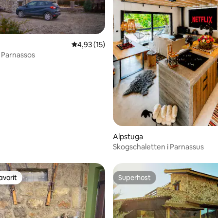
tligt betyg, 30 omdömen
4,93 av 5 i genomsnittligt betyg, 15 omdöm
4,93 (15)
 Parnassos
Alpstuga
Skogschaletten i Parnassus
avorit
Superhost
gästfavorit
Superhost