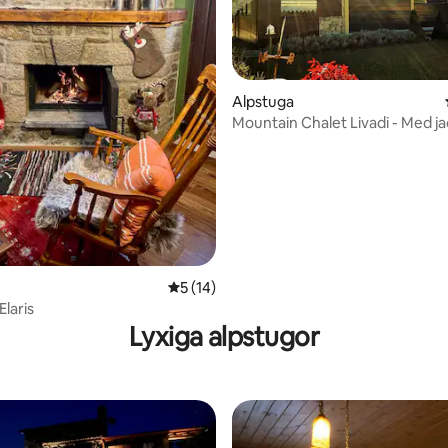
tligt betyg, 63 omdömen
Alpstuga
Mountain Chalet Livadi - Med ja
bastu
5 av 5 i genomsnittligt betyg, 14 omdöm
5 (14)
Elaris
Lyxiga alpstugor