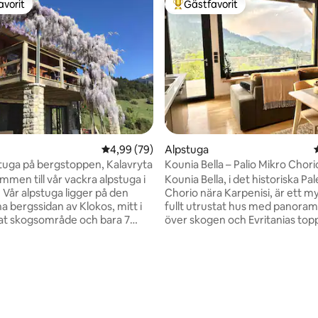
avorit
Gästfavorit
gästfavorit
Populär gästfavorit
4,99 av 5 i genomsnittligt betyg, 79 omdöm
4,99 (79)
Alpstuga
stuga på bergstoppen, Kalavryta
Kounia Bella – Palio Mikro Chori
Kounia Bella, i det historiska Pa
 Vår alpstuga ligger på den
Chorio nära Karpenisi, är ett m
a bergssidan av Klokos, mitt i
fullt utrustat hus med panoram
at skogsområde och bara 7
över skogen och Evritanias top
ilresa från staden Kalavryta. I
Perfekt för par och familjer, m
nde kommer du att uppleva
bekväma sängar, öppen spis, et
ell avskildhet samt en hisnande
organiserat kök och alla bekvä
tligt betyg, 26 omdömen
n alla håll – du befinner dig på
för en bekymmerslös vistelse. 
 ett berg! Du kommer att ha
husdjursvänligt, med ett inhäg
r en del av byn, Vouraikos-
utomhusområde. En lugn och a
ch Ododotos-tåget, och du
destination i naturen, perfekt f