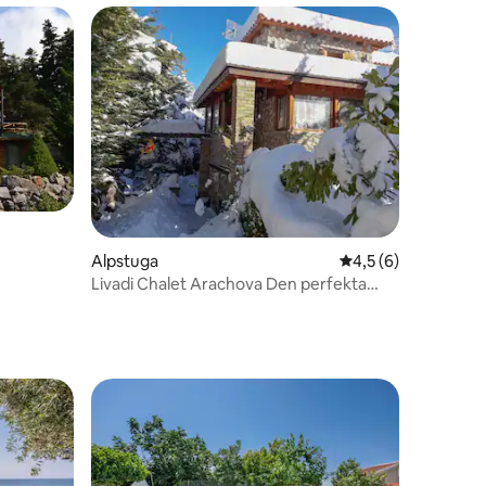
en
Alpstuga
4,5 av 5 i genomsni
4,5 (6)
Livadi Chalet Arachova Den perfekta
familjesemestern