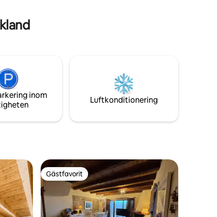
aktiviteter och utflykter.
nell mat
ekland
arkering inom
Luftkonditionering
tigheten
Gästfavorit
Gästfavorit