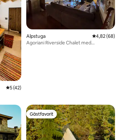
en
Alpstuga
4,82 av 5 i genomsnit
4,82 (68)
Agoriani Riverside Chalet med
panoramautsikt
5 av 5 i genomsnittligt betyg, 42 omdömen
5 (42)
Gästfavorit
Gästfavorit