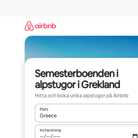
Hoppa
till
innehåll
Semesterboenden i
alpstugor i Grekland
Hitta och boka unika alpstugor på Airbnb
Plats
När resultaten är tillgängliga kan du navigera me
Incheckning