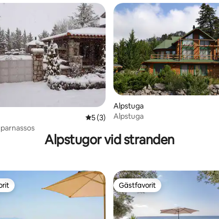
ttligt betyg, 4 omdömen
Alpstuga
Alpstuga
5 av 5 i genomsnittligt betyg, 3 omdöm
5 (3)
rn parnassos
Alpstugor vid stranden
rit
Gästfavorit
rit
Gästfavorit