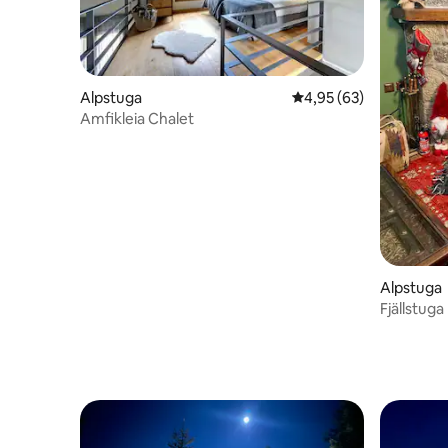
Alpstuga
4,95 av 5 i genomsnit
4,95 (63)
Amfikleia Chalet
Alpstuga
Fjällstuga 