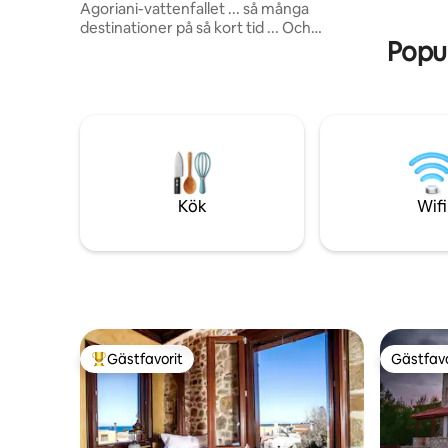
Agoriani-vattenfallet ... så många
kommer at
destinationer på så kort tid ... Och
Skatte-ID
Popul
återkomsten till Pinecone Lodge, en
varm och välkomnande plats, är alltid
avkopplande. Några meter från byns
centrala torg men idealiskt beläget i
början av granen skogen Eptalofos. Du
kommer att höra ljudet från bäcken vid
Manas-källan, du kommer att beundra
Kokkinorachi och... om du har tur kanske
du ser den "skyldige" ekorren...
Kök
Wifi
Gästfavorit
Gästfavo
Populär gästfavorit
Gästfavo