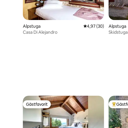
Alpstuga
4,97 av 5 i genomsnit
4,97 (30)
Alpstuga
Casa Di Alejandro
Skidstuga
Gästfavorit
Gästf
Gästfavorit
Populär 