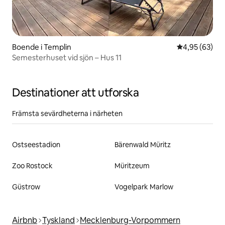
Boende i Templin
4,95 av 5 i g
4,95 (63)
Semesterhuset vid sjön – Hus 11
Destinationer att utforska
Främsta sevärdheterna i närheten
Ostseestadion
Bärenwald Müritz
Zoo Rostock
Müritzeum
Güstrow
Vogelpark Marlow
Airbnb
Tyskland
Mecklenburg-Vorpommern