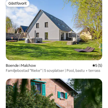
Gästfavorit
Gästfavorit
Boende i Malchow
5 av 5 i 
5 (5)
Familjebostad ”Rieke” | 5 sovplatser | Pool, bastu + terrass