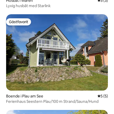
Husbåt i Waren
5 av 5 i 
5 (3)
Lyxig husbåt med Starlink
Gästfavorit
Gästfavorit
Boende i Plau am See
5 av 5 i 
5 (5)
Ferienhaus Seestern Plau/100 m Strand/Sauna/Hund