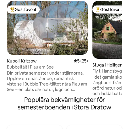
Gästfavorit
Gästfavorit
Populär gästfavorit
Populär gästfavor
Kupol i Kritzow
5 av 5 i genomsnittligt be
5 (25)
Stuga i Heiligengr
Bubbeltält i Plau am See
Fly till landsbygd
Din privata semester under stjärnorna.
Heide"
I det gamla skogsh
Upplev en enastående, romantisk
långt bort från civi
vistelse i Bubble Tree-tältet nära Plau am
orörd natur och t
See – en plats där natur, lugn och
och ladda batterie
avkoppling möts. Ditt privata bubbeltält
Populära bekvämligheter för
landsemester! Du går ut ur huset och är
med eget duschrum är helt ditt.
mitt i naturen. Ploc
Omgiven av lugn natur kan du njuta av
semesterboenden i Stora Dratow
skogsbär och svam
underbara stunder för två – långt bort
dörren eller träffa 
från vardagslivets liv och rörelse. Låt dig
grävlingar och and
förtrollas av solnedgångar och somna
gården, bara utan 
under en glittrande stjärnklar himmel. En