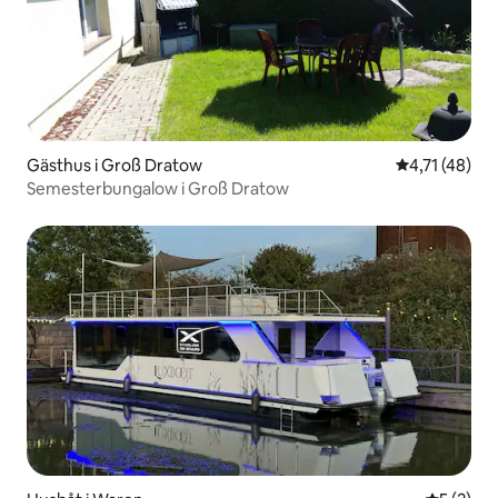
Gästhus i Groß Dratow
4,71 av 5 i 
4,71 (48)
Semesterbungalow i Groß Dratow