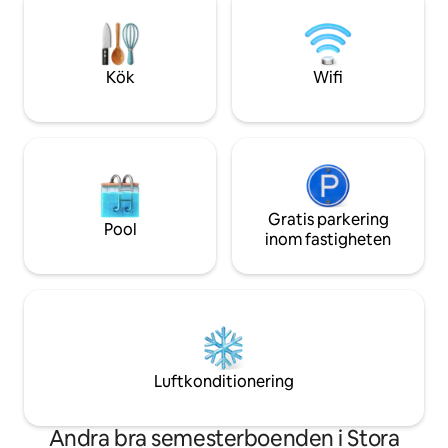
du beundra stjärn
oförglömlig naturupplevelse i
titta in i rymdens 
Mecklenburg-Vorpommern.
för familjer.
Kök
Wifi
Gratis parkering
Pool
inom fastigheten
Luftkonditionering
Andra bra semesterboenden i Stora