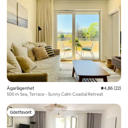
Ägarlägenhet
4,86 av 5 i g
4,86 (22)
500 m Sea, Terrace - Sunny Calm Coastal Retreat
Gästfavorit
Gästfavorit