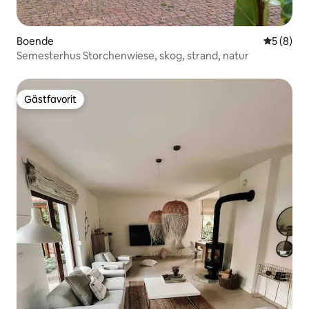
Boende
5 av 5 i 
5 (8)
Semesterhus Storchenwiese, skog, strand, natur
Gästfavorit
Gästfavorit