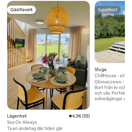
Gästfavorit
Superhost
Gästfavorit
Superhost
Stuga
ChillHouse - ett h
havet, Kołobrzeg
Głowaczewo - omg
Bort från liv och rö
och vila. Perfekt f
solnedgångar vid 
4-säng (max 6 per
landsbygden nära 
Dźwirzyna, 4 km f
Lägenhet
4,96 av 5 i genomsnittligt bet
4,96 (55)
Kolobrzeg). Det f
Sea On Always
gungor med rutsch
Ta en andetag där tiden går