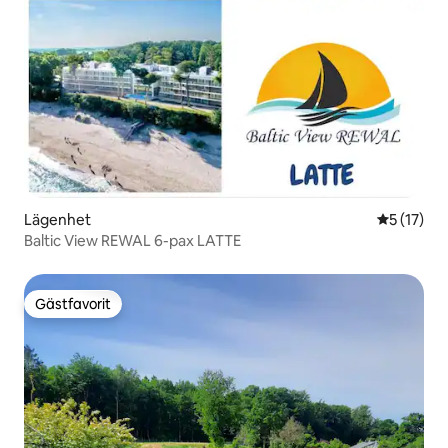
Lägenhet
5 av 5 i g
5 (17)
Baltic View REWAL 6-pax LATTE
Gästfavorit
Gästfavorit