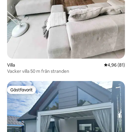
Villa
4,96 av 5 i g
4,96 (81)
Vacker villa 50 m från stranden
Gästfavorit
Gästfavorit