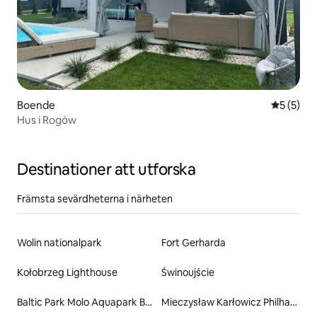
Boende
5 av 5 i 
5 (5)
Hus i Rogów
Destinationer att utforska
Främsta sevärdheterna i närheten
Wolin nationalpark
Fort Gerharda
Kołobrzeg Lighthouse
Świnoujście
Baltic Park Molo Aquapark By Zdrojowa, Świnoujście
Mieczysław Karłowicz Philharmonic