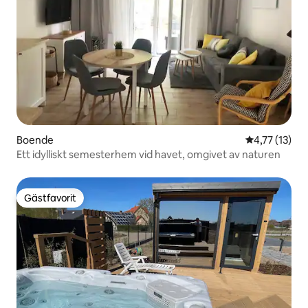
Boende
4,77 av 5 i 
4,77 (13)
Ett idylliskt semesterhem vid havet, omgivet av naturen
Gästfavorit
Gästfavorit