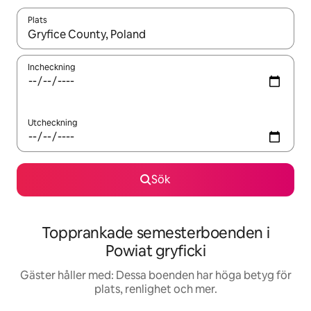
Plats
När resultaten är tillgängliga kan du navigera med upp- och ned
Incheckning
Utcheckning
Sök
Topprankade semesterboenden i
Powiat gryficki
Gäster håller med: Dessa boenden har höga betyg för
plats, renlighet och mer.