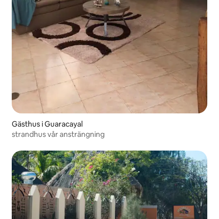
Gästhus i Guaracayal
strandhus vår ansträngning