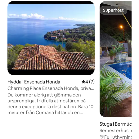
Superhost
Superhost
Hydda i Ensenada Honda
4 av 5 i genomsnittligt b
4 (7)
Charming Place Ensenada Honda, privat
pool
Du kommer aldrig att glömma den
ursprungliga, fridfulla atmosfären på
denna exceptionella destination. Bara 10
minuter från Cumaná hittar du en
exklusiv och verkligt unik reträtt. Perfekt
Stuga i Bermúdez
för stora familjer som vill njuta av en
oförglömlig helg i bekvämligheten av ett
Semesterhus med po
fullt utrustat privat hem, som erbjuder
🌴Full uthyrning av