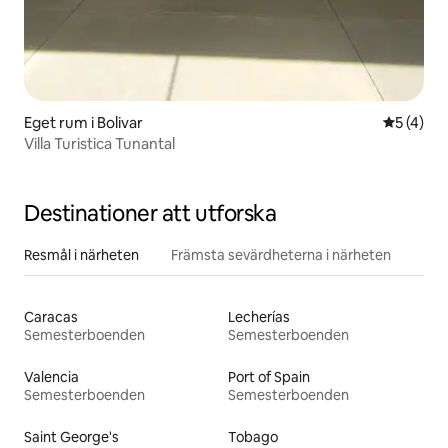
Eget rum i Bolivar
5 av 5 i 
5 (4)
Villa Turistica Tunantal
Destinationer att utforska
Resmål i närheten
Främsta sevärdheterna i närheten
Caracas
Lecherías
Semesterboenden
Semesterboenden
Valencia
Port of Spain
Semesterboenden
Semesterboenden
Saint George's
Tobago