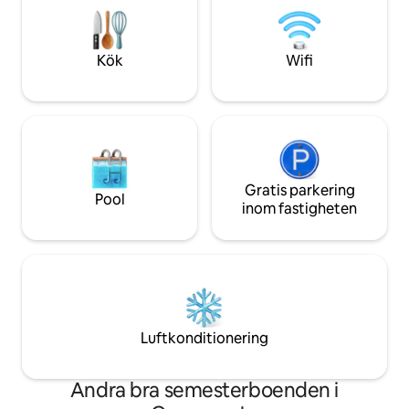
njuta av. Kom och n
uteplats väntar nedanför och
på Costa Ricas gyll
parkeringen är privat. Playa Grande
la Pacifica!
ligger 8 minuter bort, medan
Kök
Wifi
Tamarindos stränder och restauranger
ligger tillräckligt nära för enkla
dagsutflykter.
Gratis parkering
Pool
inom fastigheten
Luftkonditionering
Andra bra semesterboenden i