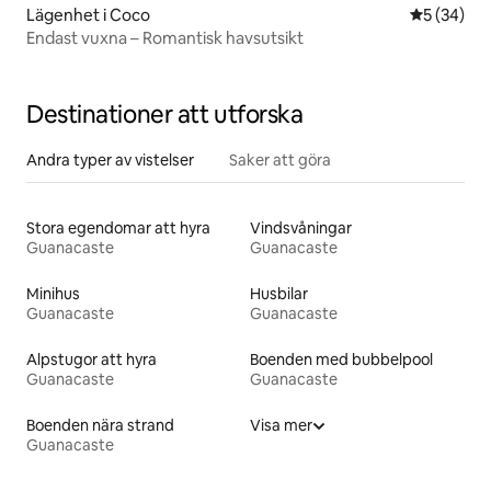
Lägenhet i Coco
5 av 5 i g
5 (34)
Endast vuxna – Romantisk havsutsikt
Destinationer att utforska
Andra typer av vistelser
Saker att göra
Stora egendomar att hyra
Vindsvåningar
Guanacaste
Guanacaste
Minihus
Husbilar
Guanacaste
Guanacaste
Alpstugor att hyra
Boenden med bubbelpool
Guanacaste
Guanacaste
Boenden nära strand
Visa mer
Guanacaste