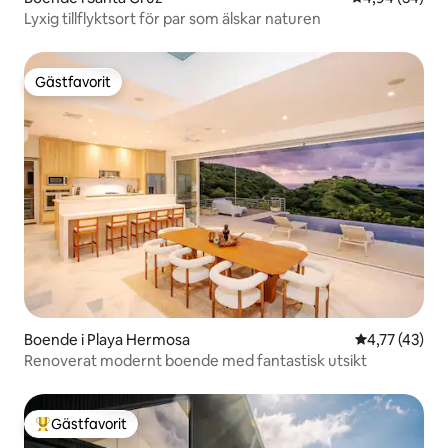
Lyxig tillflyktsort för par som älskar naturen
Gästfavorit
Gästfavorit
Boende i Playa Hermosa
4,77 av 5 i g
4,77 (43)
Renoverat modernt boende med fantastisk utsikt
Gästfavorit
Populär gästfavorit