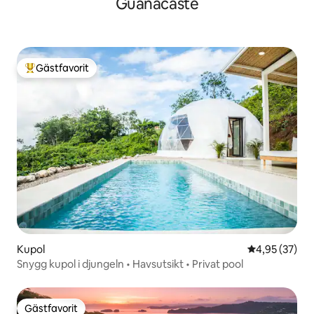
Guanacaste
Gästfavorit
Populär gästfavorit
Kupol
4,95 av 5 i g
4,95 (37)
Snygg kupol i djungeln • Havsutsikt • Privat pool
Gästfavorit