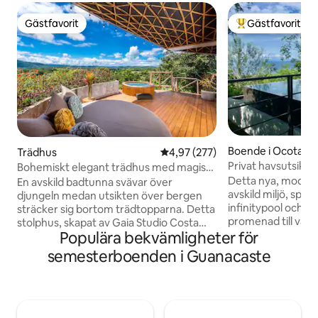
Gästfavorit
Gästfavorit
Gästfavorit
Populär gästfavor
Boende i Ocotal B
Trädhus
4,97 av 5 i genomsnittligt bety
4,97 (277)
Privat havsutsikt
Bohemiskt elegant trädhus med magisk
promenad till stra
utsikt och bubbelpool
Detta nya, modern
En avskild badtunna svävar över
avskild miljö, spekt
djungeln medan utsikten över bergen
infinitypool och b
sträcker sig bortom trädtopparna. Detta
promenad till vack
stolphus, skapat av Gaia Studio Costa
Populära bekvämligheter för
la Pacifica ligger 
Rica, förvandlar modern tropisk design
över Ocotal Bay, b
till en egen upplevelse. Inomhus finns
semesterboenden i Guanacaste
Liberias flygplats 
ett sovrum med king-size-säng och en
till alla bekvämligh
bäddsoffa som rymmer upp till 4 gäster.
underhållning som
Ett fullt utrustat kök omges av
att erbjuda. 3 sovrum, 4 badrum och
vardagsrum utomhus. Snabbt WiFi och
gott om utomhusu
luftkonditionering ingår. En skuggig