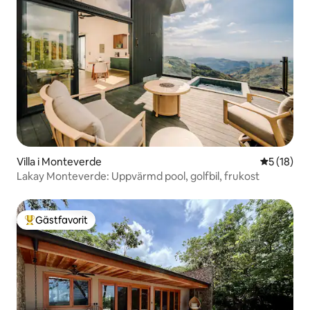
Villa i Monteverde
5 av 5 i g
5 (18)
Lakay Monteverde: Uppvärmd pool, golfbil, frukost
Gästfavorit
Populär gästfavorit