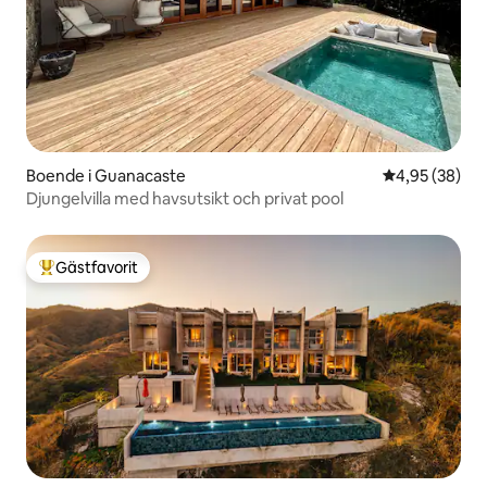
Boende i Guanacaste
4,95 av 5 i g
4,95 (38)
Djungelvilla med havsutsikt och privat pool
Gästfavorit
Populär gästfavorit