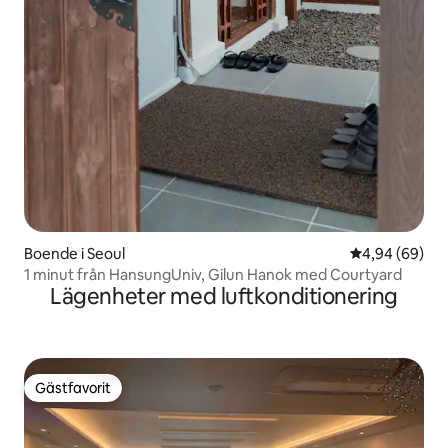
Boende i Seoul
4,94 av 5 i g
4,94 (69)
1 minut från HansungUniv, Gilun Hanok med Courtyard
Lägenheter med luftkonditionering
Gästfavorit
Gästfavorit