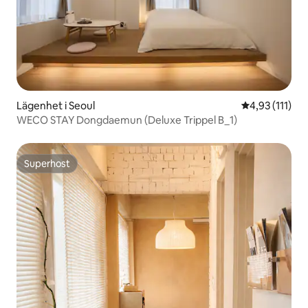
Lägenhet i Seoul
4,93 av 5 i g
4,93 (111)
WECO STAY Dongdaemun (Deluxe Trippel B_1)
Superhost
Superhost