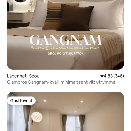
Lägenhet i Seoul
4,83 av 5 i ge
4,83 (346)
Glamorös Gangnam-kväll, minimalt rent vitt utrymme
Gästfavorit
Gästfavorit