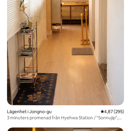
Lägenhet i Jongno-gu
4,87 av 5 i ge
4,87 (295)
3 minuters promenad från Hyehwa Station / "Sonnujip",
ett lugnt ställe i centrum av Sonnujigil