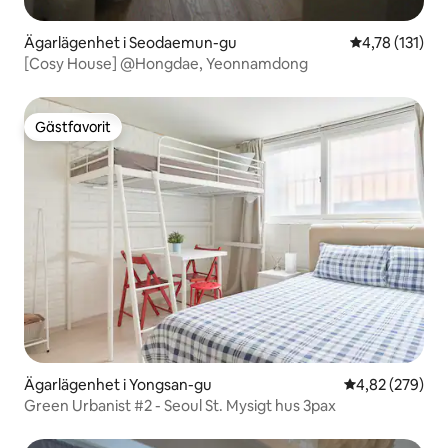
Ägarlägenhet i Seodaemun-gu
4,78 av 5 i g
4,78 (131)
[Cosy House] @Hongdae, Yeonnamdong
Gästfavorit
Gästfavorit
Ägarlägenhet i Yongsan-gu
4,82 av 5 i ge
4,82 (279)
Green Urbanist #2 - Seoul St. Mysigt hus 3pax