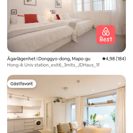
Ägarlägenhet i Donggyo-dong, Mapo-gu
4,98 av 5 i ge
4,98 (184)
Hong-ik Univ station_exit6_3mits_JDHaus_1F
Gästfavorit
Gästfavorit