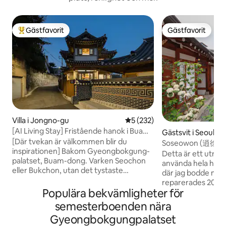
Gästfavorit
Gästfavorit
Populär gästfavorit
Gästfavorit
Villa i Jongno-gu
5 av 5 i genomsnittligt bet
5 (232)
[AI Living Stay] Fristående hanok i Buam-
Gästsvit i Seoul
dong, Jongno-gu | Welcome Mystics
[Där tvekan är välkommen blir du
Soseowon (逍徐院) - Se
House, känslig hanok-vistelse
inspirationen] Bakom Gyeongbokgung-
innergård 
Detta är ett utry
palatset, Buam-dong. Varken Seochon
använda hela huset priva
eller Bukchon, utan det tystaste
där jag bodde med 
grannskapet i Seoul. Längst ut i gränden
reparerades 2012 oc
fanns ett privat hanok-hus. Platsen där
Populära bekvämligheter för
finns en rymlig gå
Anpyeongdaegun, prinsen av Joseon,
odlad trädgård, så
semesterboenden nära
bodde. Ovanpå de femhundra åren, ett
kan du njuta av en
Gyeongbokgungpalatset
tegeltak och träpelare, Huset är byggt i
med den kvadratiska himl