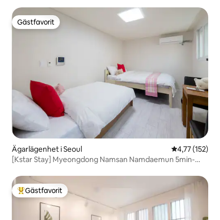
Gästfavorit
Gästfavorit
Ägarlägenhet i Seoul
4,77 av 5 i ge
4,77 (152)
[Kstar Stay] Myeongdong Namsan Namdaemun 5min-
R.204
Gästfavorit
Populär gästfavorit