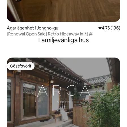
Ägarlägenhet i Jongno-gu
4,75 av 5 i ge
4,75 (196)
[Renewal Open Sale] Retro Hideaway in 서촌
Familjevänliga hus
Gästfavorit
Gästfavorit