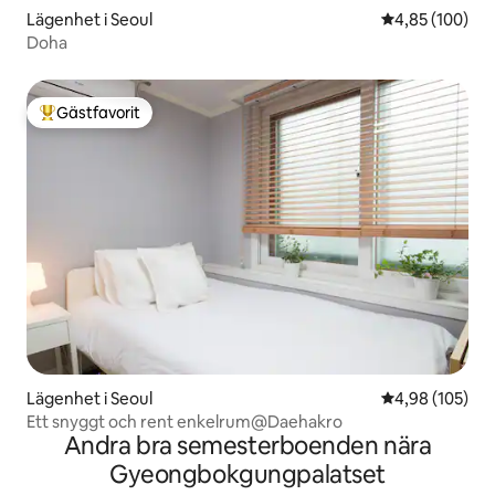
Lägenhet i Seoul
4,85 av 5 i ge
4,85 (100)
Doha
Gästfavorit
Populär gästfavorit
Lägenhet i Seoul
4,98 av 5 i ge
4,98 (105)
Ett snyggt och rent enkelrum@Daehakro
Andra bra semesterboenden nära
Gyeongbokgungpalatset