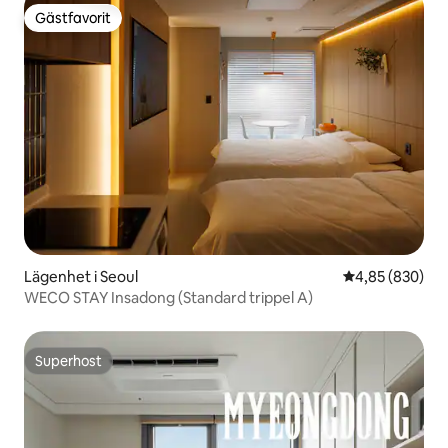
Gästfavorit
Gästfavorit
Lägenhet i Seoul
4,85 av 5 i ge
4,85 (830)
WECO STAY Insadong (Standard trippel A)
Superhost
Superhost