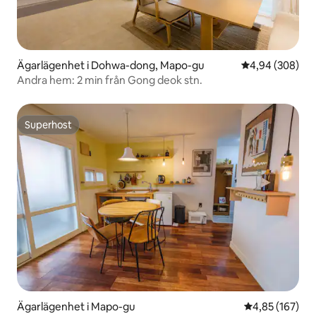
Ägarlägenhet i Dohwa-dong, Mapo-gu
4,94 av 5 i ge
4,94 (308)
Andra hem: 2 min från Gong deok stn.
Superhost
Superhost
Ägarlägenhet i Mapo-gu
4,85 av 5 i ge
4,85 (167)