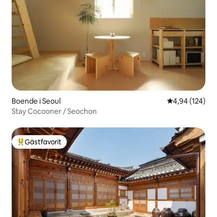
Boende i Seoul
4,94 av 5 i ge
4,94 (124)
Stay Cocooner / Seochon
Gästfavorit
Populär gästfavorit