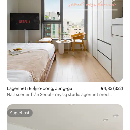
Lägenhet i Euljiro-dong, Jung-gu
4,83 av 5 i ge
4,83 (332)
Nattscener från Seoul – mysig studiolägenhet med
tvättstuga
Superhost
Superhost