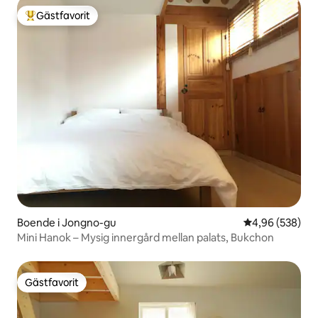
Gästfavorit
Populär gästfavorit
Boende i Jongno-gu
4,96 av 5 i ge
4,96 (538)
Mini Hanok – Mysig innergård mellan palats, Bukchon
Gästfavorit
Gästfavorit