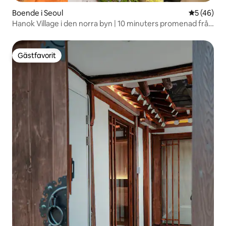
Boende i Seoul
5 av 5 i g
5 (46)
Hanok Village i den norra byn | 10 minuters promenad från
Anguk Station | Namsan Tower View | Nybyggd Hanok
Gästfavorit
Gästfavorit