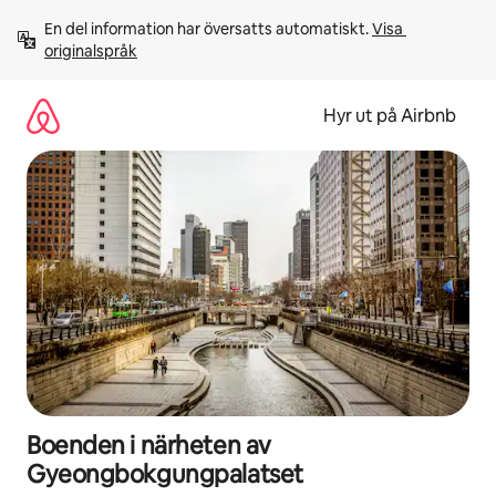
Hoppa
En del information har översatts automatiskt. 
Visa 
till
originalspråk
innehåll
Hyr ut på Airbnb
Boenden i närheten av
Gyeongbokgungpalatset