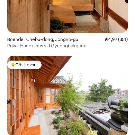
Boende i Chebu-dong, Jongno-gu
4,97 av 5 i ge
4,97 (351)
Privat Hanok-hus vid Gyeongbokgung
Gästfavorit
Populär gästfavorit