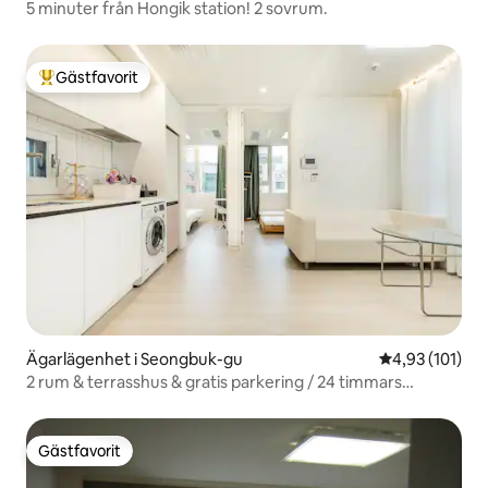
5 minuter från Hongik station! 2 sovrum.
Gästfavorit
Populär gästfavorit
Ägarlägenhet i Seongbuk-gu
4,93 av 5 i ge
4,93 (101)
2 rum & terrasshus & gratis parkering / 24 timmars
självbetjäning för resväskor / max 5 personer / 2 minuter
till tunnelbanan / hiss
Gästfavorit
Gästfavorit