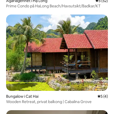
Ägarlägenhet i Hạ Long
5 av 5 i g
5 (52)
Prime Condo på HaLong Beach/Havsutsikt/Badkar/KT
Bungalow i Cat Hai
5 av 5 i 
5 (4)
Wooden Retreat, privat balkong | Cabalina Grove