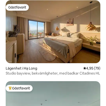
Gästfavorit
Gästfavorit
Lägenhet i Hạ Long
4,95 av 5 i g
4,95 (79)
Studio bayview, bekvämligheter, med badkar Citadines HL
Gästfavorit
Populär gästfavorit