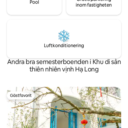
Pool
inom fastigheten
Luftkonditionering
Andra bra semesterboenden i Khu di sản
thiên nhiên vịnh Hạ Long
Gästfavorit
Gästfavorit