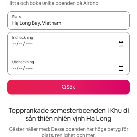
Hitta och boka unika boenden på Airbnb
Plats
När resultaten är tillgängliga kan du navigera med upp- och ned
Incheckning
Utcheckning
Sök
Topprankade semesterboenden i Khu di
sản thiên nhiên vịnh Hạ Long
Gäster håller med: Dessa boenden har höga betyg för
plats, renlighet och mer.