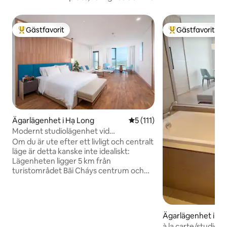
Gästfavorit
Gästfavorit
Populär gästfavorit
Populär gästfavor
Ägarlägenhet i Hạ Long
5 av 5 i genomsnittligt bet
5 (111)
Modernt studiolägenhet vid
stranden•Badkar•Fullt utrustat
Om du är ute efter ett livligt och centralt
läge är detta kanske inte idealiskt:
Lägenheten ligger 5 km från
turistområdet Bãi Cháys centrum och
12 km från Hạ Longs centrum, med
begränsade bekvämligheter i närheten
och enstaka korta strömavbrott under
den varma årstiden. Men om du
Ägarlägenhet i Hạ
värdesätter lugn och frisk havsluft är det
à la carte/studio 