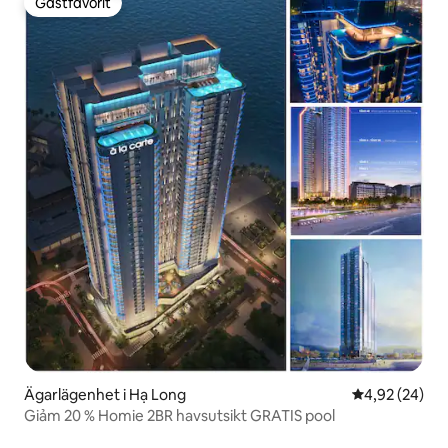
Gästfavorit
Gästfavorit
Ägarlägenhet i Hạ Long
4,92 av 5 i g
4,92 (24)
Giảm 20 % Homie 2BR havsutsikt GRATIS pool