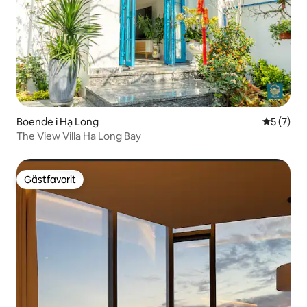
Boende i Hạ Long
5 av 5 i 
5 (7)
The View Villa Ha Long Bay
Gästfavorit
Gästfavorit