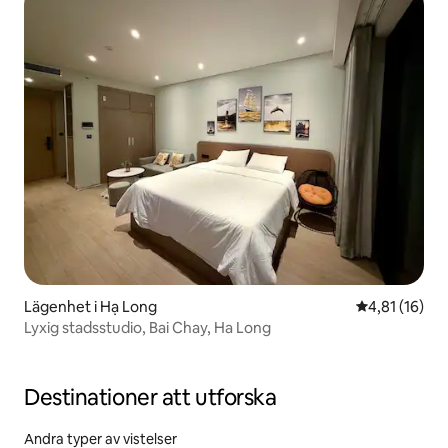
Lägenhet i Hạ Long
4,81 av 5 i g
4,81 (16)
Lyxig stadsstudio, Bai Chay, Ha Long
Destinationer att utforska
Andra typer av vistelser