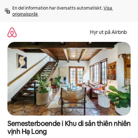
Hoppa
En del information har översatts automatiskt. 
Visa 
till
originalspråk
innehåll
Hyr ut på Airbnb
Semesterboende i Khu di sản thiên nhiên
vịnh Hạ Long