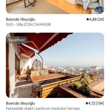
Boende i Beyoğlu
4,88 av 5 i g
4,88 (24)
SVG - Villa iCON CiHANGiR
Superhost
Superhost
Boende i Beyoğlu
4,72 av 5 i ge
4,72 (134)
Fantastisk utsikt i centrum med stor terrass