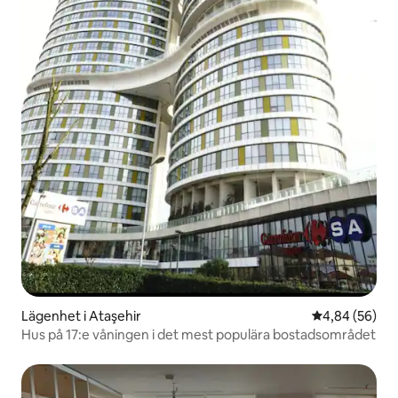
Lägenhet i Ataşehir
4,84 av 5 i g
4,84 (56)
Hus på 17:e våningen i det mest populära bostadsområdet