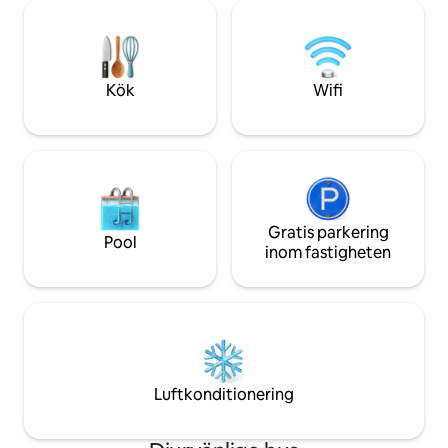
en bekväm, elegan
Taksim. Det är ett av de största husen i
hiss och ett centr
Cihangir. Restauranger och marknader
njuta av bekvämlig
som serverar dygnet runt i närheten
minnesvärd vistelse
Kök
Wifi
Gratis parkering
Pool
inom fastigheten
Luftkonditionering