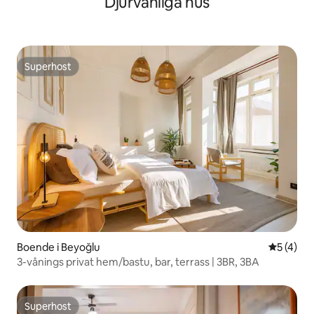
Djurvänliga hus
Superhost
Superhost
Boende i Beyoğlu
5 av 5 i 
5 (4)
3-vånings privat hem/bastu, bar, terrass | 3BR, 3BA
Superhost
Superhost