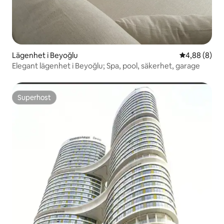
Lägenhet i Beyoğlu
4,88 av 5 i 
4,88 (8)
Elegant lägenhet i Beyoğlu; Spa, pool, säkerhet, garage
Superhost
Superhost