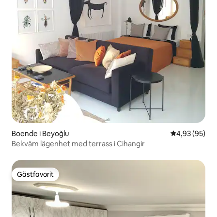
Boende i Beyoğlu
4,93 av 5 i g
4,93 (95)
Bekväm lägenhet med terrass i Cihangir
Gästfavorit
Gästfavorit