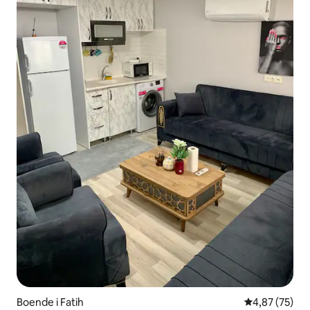
Boende i Fatih
4,87 av 5 i g
4,87 (75)