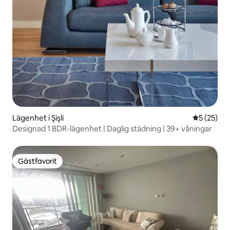
Lägenhet i Şişli
5 av 5 i g
5 (25)
Designad 1 BDR-lägenhet | Daglig städning | 39+ våningar
Gästfavorit
Gästfavorit