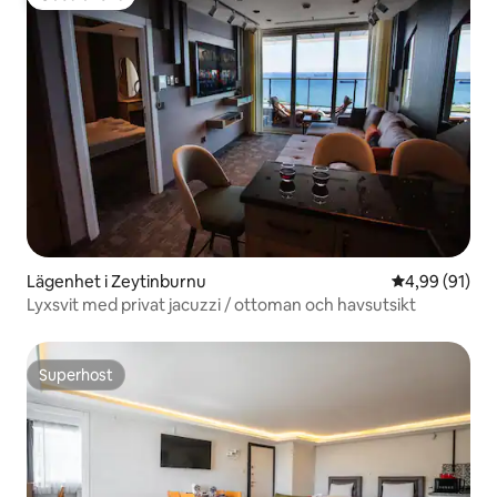
Gästfavorit
Lägenhet i Zeytinburnu
4,99 av 5 i g
4,99 (91)
Lyxsvit med privat jacuzzi / ottoman och havsutsikt
Superhost
Superhost