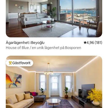
Ägarlägenhet i Beyoğlu
4,96 av 5 i ge
4,96 (181)
House of Blue / en unik lägenhet på Bosporen
Gästfavorit
Populär gästfavorit