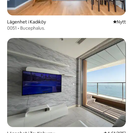
Lägenhet i Kadıköy
Nytt ställ
Nytt
0051 • Bucephalus.