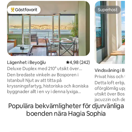
Gästfavorit
Superhost
Populär gästfavorit
Superhost
Lägenhet i Beyoğlu
4,98 av 5 i genomsnittligt bety
4,98 (242)
Deluxe Duplex med 210° utsikt över
Vindsvåning i Bey
Bosporen i Cihangir
Den bredaste vinkeln av Bosporen i
Privat hiss och terr
Istanbul! Njut av att titta på
Bosporen
Detta loft erbjuder
kryssningsfartyg, historiska och ikoniska
oförglömlig upple
byggnader allt i en vy i denna lyxiga
utsikt över Bospo
Duplex. Belönat med Bästa utsikt 4
jacuzzin och den p
gånger. Gångavstånd till Galataport,
Populära bekvämligheter för djurvänliga
av det vackert u
Oldtown och många restauranger. Det
med mysiga sittplat
boenden nära Hagia Sophia
är långt från bullret, centralt, beläget i
grönska som är per
elitdelen av staden. 2 minuter till
avkoppling eller 
spårvagn, taxistation och färjor. Precis
kvalitet och geno
nära havet och 7 minuters promenad till