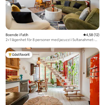
Boende i Fatih
4,58 av 5 i g
4,58 (12)
2+1 lägenhet för 8 personer med jacuzzi i Sultanahmet-
området
Gästfavorit
Populär gästfavorit