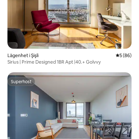
Lägenhet i Şişli
5 av 5 i g
5 (86)
Sirius | Prime Designed 1BR Apt |40.+ Golvvy
Superhost
Superhost