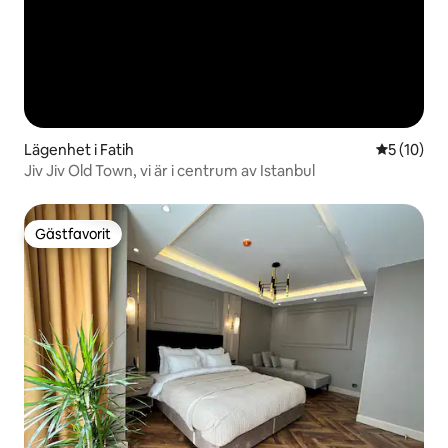
Lägenhet i Fatih
5 av 5 i g
5 (10)
Jiv Jiv Old Town, vi är i centrum av Istanbul
Gästfavorit
Gästfavorit