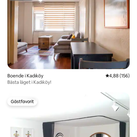
Boende i Kadıköy
4,88 av 5 i ge
4,88 (156)
Bästa läget i Kadıköy!
Gästfavorit
Gästfavorit