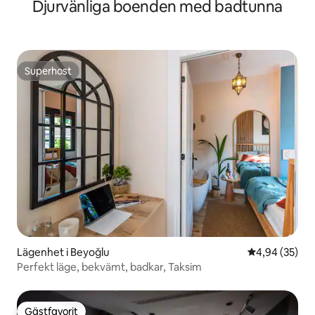
Djurvänliga boenden med badtunna
Superhost
Superhost
Lägenhet i Beyoğlu
4,94 av 5 i g
4,94 (35)
Perfekt läge, bekvämt, badkar, Taksim
Gästfavorit