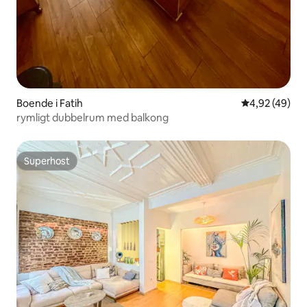
Boende i Fatih
4,92 av 5 i g
4,92 (49)
rymligt dubbelrum med balkong
Superhost
Superhost