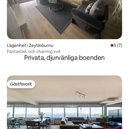
Lägenhet i Zeytinburnu
5 av 5 i 
5 (7)
Fantastisk och charmig svit
Privata, djurvänliga boenden
Gästfavorit
Gästfavorit