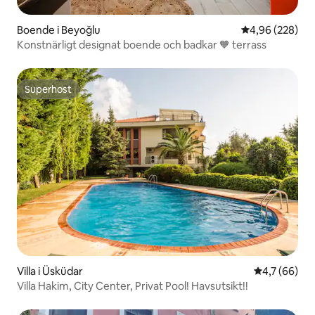
Boende i Beyoğlu
4,96 av 5 i ge
4,96 (228)
Konstnärligt designat boende och badkar 🧡 terrass
Superhost
Superhost
Villa i Üsküdar
4,7 av 5 i g
4,7 (66)
Villa Hakim, City Center, Privat Pool! Havsutsikt!!