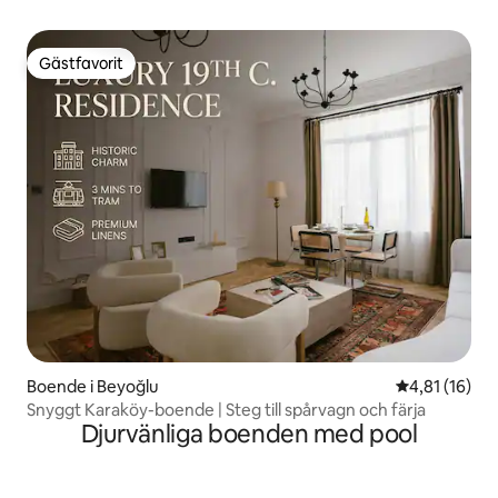
Gästfavorit
Gästfavorit
Boende i Beyoğlu
4,81 av 5 i g
4,81 (16)
Snyggt Karaköy-boende | Steg till spårvagn och färja
Djurvänliga boenden med pool