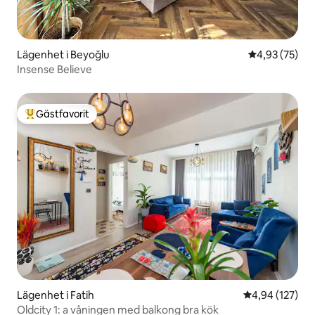
Lägenhet i Beyoğlu
4,93 av 5 i g
4,93 (75)
Insense Believe
Gästfavorit
Populär gästfavorit
Lägenhet i Fatih
4,94 av 5 i ge
4,94 (127)
Oldcity 1: a våningen med balkong bra kök