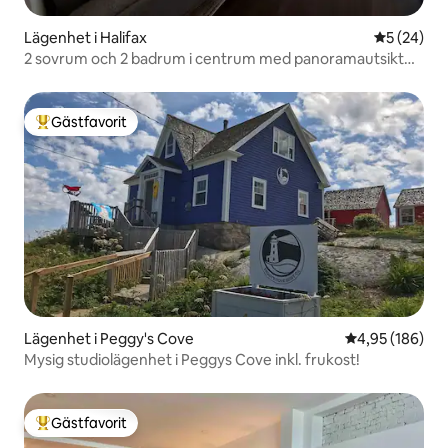
Lägenhet i Halifax
5 av 5 i g
5 (24)
2 sovrum och 2 badrum i centrum med panoramautsikt
över staden
Gästfavorit
Populär gästfavorit
Lägenhet i Peggy's Cove
4,95 av 5 i ge
4,95 (186)
Mysig studiolägenhet i Peggys Cove inkl. frukost!
Gästfavorit
Populär gästfavorit