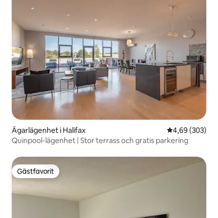
Ägarlägenhet i Halifax
4,69 av 5 i ge
4,69 (303)
Quinpool-lägenhet | Stor terrass och gratis parkering
Gästfavorit
Gästfavorit