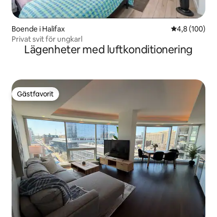
Boende i Halifax
4,8 av 5 i ge
4,8 (100)
Privat svit för ungkarl
Lägenheter med luftkonditionering
Gästfavorit
Gästfavorit