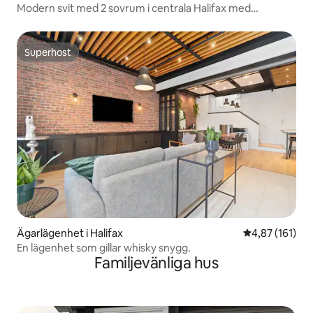
Modern svit med 2 sovrum i centrala Halifax med
parkering!
Superhost
Superhost
Ägarlägenhet i Halifax
4,87 av 5 i ge
4,87 (161)
En lägenhet som gillar whisky snygg.
Familjevänliga hus