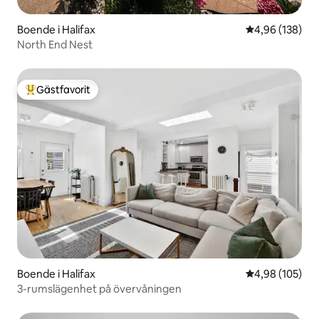
Boende i Halifax
4,96 av 5 i ge
4,96 (138)
North End Nest
Gästfavorit
Populär gästfavorit
Boende i Halifax
4,98 av 5 i ge
4,98 (105)
3-rumslägenhet på övervåningen