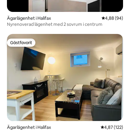
Ägarlägenhet i Halifax
4,88 av 5 i g
4,88 (94)
Nyrenoverad lägenhet med 2 sovrum i centrum
Gästfavorit
Gästfavorit
Ägarlägenhet i Halifax
4,87 av 5 i ge
4,87 (122)