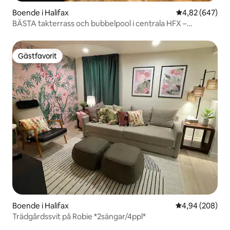
Boende i Halifax
4,82 av 5 i ge
4,82 (647)
BÄSTA takterrass och bubbelpool i centrala HFX –
sovplatser för 10!
Gästfavorit
Gästfavorit
Boende i Halifax
4,94 av 5 i ge
4,94 (208)
Trädgårdssvit på Robie *2sängar/4ppl*