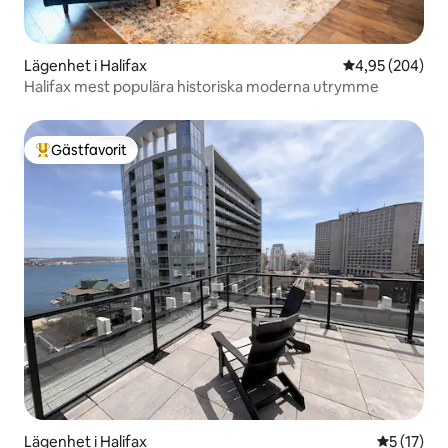
Lägenhet i Halifax
4,95 av 5 i ge
4,95 (204)
Halifax mest populära historiska moderna utrymme
Gästfavorit
Populär gästfavorit
Lägenhet i Halifax
5 av 5 i g
5 (17)