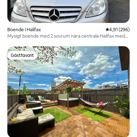
Boende i Halifax
4,91 av 5 i ge
4,91 (296)
Mysigt boende med 2 sovrum nära centrala Halifax med
gratis parkering
Gästfavorit
Gästfavorit