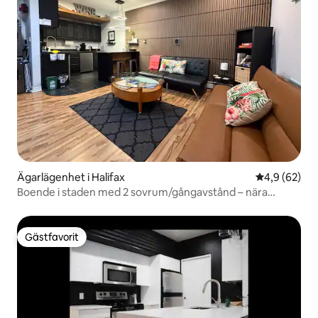
Ägarlägenhet i Halifax
4,9 av 5 i g
4,9 (62)
Boende i staden med 2 sovrum/gångavstånd – nära
universitet och sjukhus
Gästfavorit
Gästfavorit