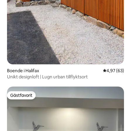
Boende i Halifax
4,97 av 5 i g
4,97 (63)
Unikt designloft | Lugn urban tillflyktsort
Gästfavorit
Gästfavorit