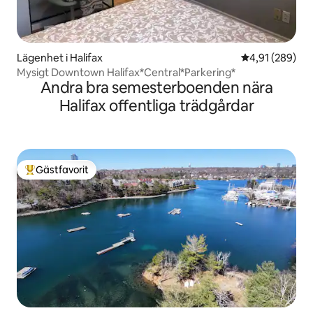
Lägenhet i Halifax
4,91 av 5 i ge
4,91 (289)
Mysigt Downtown Halifax*Central*Parkering*
Andra bra semesterboenden nära
Halifax offentliga trädgårdar
Gästfavorit
Populär gästfavorit