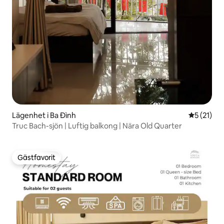
Lägenhet i Ba Đình
5 av 5 i g
5 (21)
Truc Bach-sjön | Luftig balkong | Nära Old Quarter
Gästfavorit
Gästfavorit