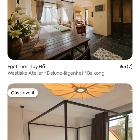
Eget rum i Tây Hồ
5 av 5 i 
5 (7)
Westlake Atelier * Deluxe-lägenhet * Balkong
Gästfavorit
Gästfavorit