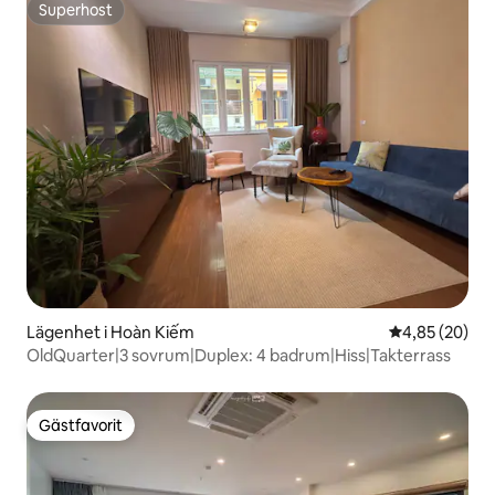
Superhost
Superhost
Lägenhet i Hoàn Kiếm
4,85 av 5 i g
4,85 (20)
OldQuarter|3 sovrum|Duplex: 4 badrum|Hiss|Takterrass
Gästfavorit
Gästfavorit