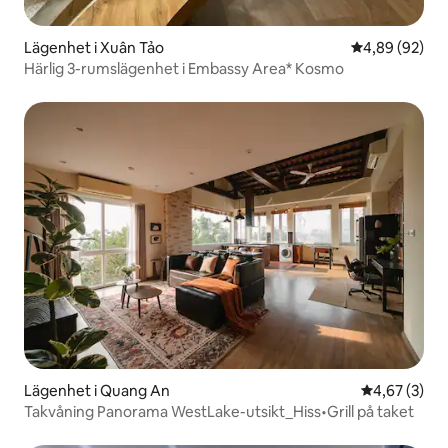
Lägenhet i Xuân Tảo
4,89 av 5 i g
4,89 (92)
Härlig 3-rumslägenhet i Embassy Area* Kosmo
Lägenhet i Quang An
4,67 av 5 i 
4,67 (3)
Takvåning Panorama WestLake-utsikt_Hiss•Grill på taket