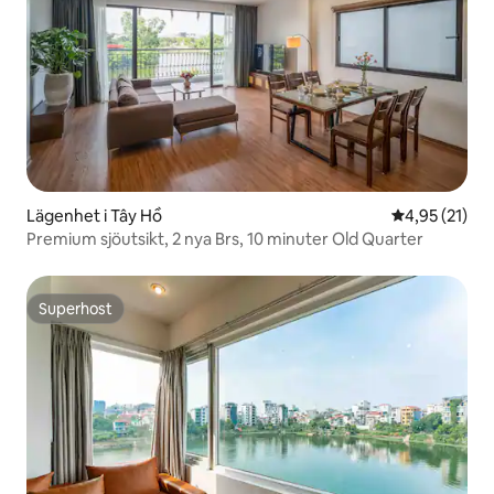
Lägenhet i Tây Hồ
4,95 av 5 i g
4,95 (21)
Premium sjöutsikt, 2 nya Brs, 10 minuter Old Quarter
Superhost
Superhost