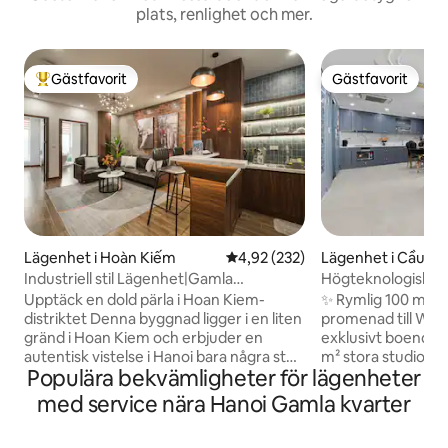
plats, renlighet och mer.
Gästfavorit
Gästfavorit
Populär gästfavorit
Gästfavorit
Lägenhet i Hoàn Kiếm
4,92 av 5 i genomsnittligt bety
4,92 (232)
Lägenhet i Cầu Gi
Industriell stil Lägenhet|Gamla
Högteknologisk 100
kvarteret|Hiss|QuiteIKit 5
över Westlake frå
Upptäck en dold pärla i Hoan Kiem-
✨ Rymlig 100 m² ly
distriktet Denna byggnad ligger i en liten
promenad till Westlake 
gränd i Hoan Kiem och erbjuder en
exklusivt boende 
autentisk vistelse i Hanoi bara några steg
m² stora studio i T
Populära bekvämligheter för lägenheter
från stadens livliga centrum. Njut av
minuters promena
enkel tillgång till ikoniska sevärdheter i
Några steg från l
med service nära Hanoi Gamla kvarter
ett livligt, karaktärsfyllt grannskap. -
kaféer och storma
Tillgång till hiss - Fullt utrustat kök -
perfekta stället för s