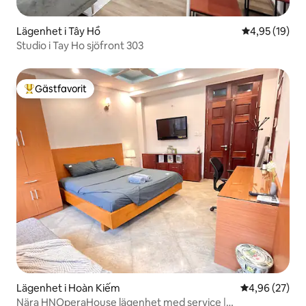
Lägenhet i Tây Hồ
4,95 av 5 i g
4,95 (19)
Studio i Tay Ho sjöfront 303
Gästfavorit
Populär gästfavorit
Lägenhet i Hoàn Kiếm
4,96 av 5 i g
4,96 (27)
Nära HNOperaHouse lägenhet med service |