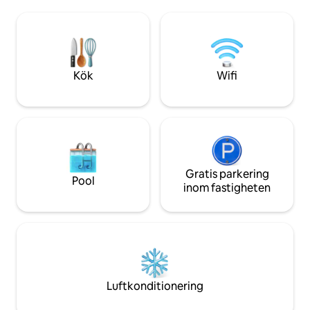
NetflixTV - Gratis tvättmaskin och
Modern Comfort – 
torktumlare (PA) - 10 minuters
designad med ava
promenad till Old Quarter - 3 minuters
apparater. Fullt m
promenad till Hanois järnvägsstation - 20
eller längre vistelser. 💬 Support d
minuters promenad till Night Market -
runt – Vi finns här f
Restauranger, bank och kafé i närheten -
som helst under di
Kök
Wifi
SIM-kort till salu
Gratis parkering
Pool
inom fastigheten
Luftkonditionering