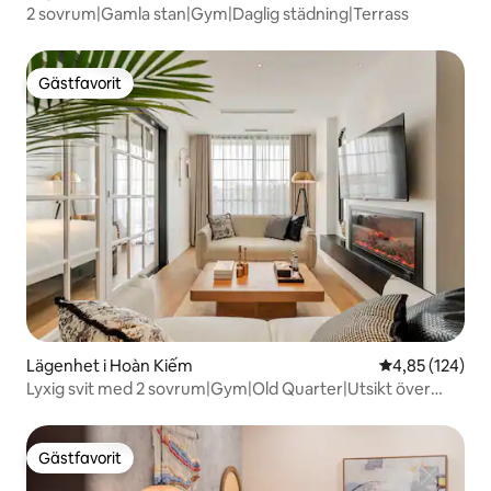
2 sovrum|Gamla stan|Gym|Daglig städning|Terrass
Gästfavorit
Gästfavorit
Lägenhet i Hoàn Kiếm
4,85 av 5 i ge
4,85 (124)
Lyxig svit med 2 sovrum|Gym|Old Quarter|Utsikt över
himlen
Gästfavorit
Gästfavorit