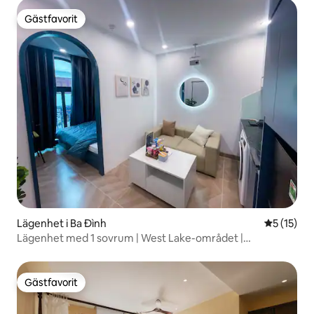
Gästfavorit
Gästfavorit
Lägenhet i Ba Đình
5 av 5 i g
5 (15)
Lägenhet med 1 sovrum | West Lake-området |
Tvättmaskin och torktumlare
Gästfavorit
Gästfavorit