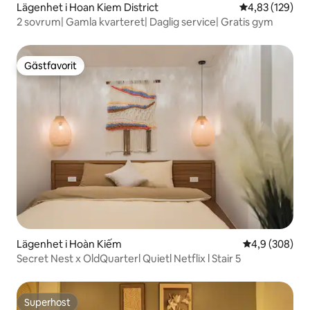
Lägenhet i Hoan Kiem District
4,83 av 5 i ge
4,83 (129)
2 sovrum| Gamla kvarteret| Daglig service| Gratis gym
Gästfavorit
Gästfavorit
Lägenhet i Hoàn Kiếm
4,9 av 5 i ge
4,9 (308)
Secret Nest x OldQuarterl Quietl Netflix l Stair 5
Superhost
Superhost