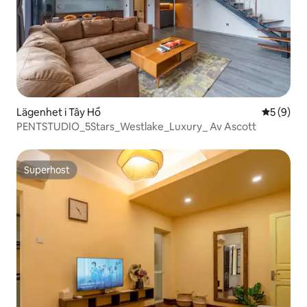
Lägenhet i Tây Hồ
5 av 5 i 
5 (9)
PENTSTUDIO_5Stars_Westlake_Luxury_ Av Ascott
Superhost
Superhost