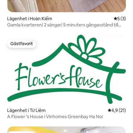
Lägenhet i Hoàn Kiếm
5 av 5 i 
5 (3)
Gamla kvarteren| 2 sängar| 5 minuters gångavstånd till
Hoan Kiem-sjön
Gästfavorit
Gästfavorit
Lägenhet i Từ Liêm
4,9 av 5 i g
4,9 (21)
A Flower 's House i Vinhomes Greenbay Ha Noi