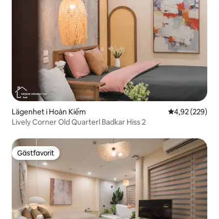
Lägenhet i Hoàn Kiếm
4,92 av 5 i ge
4,92 (229)
Lively Corner Old Quarterl Badkar Hiss 2
Gästfavorit
Gästfavorit