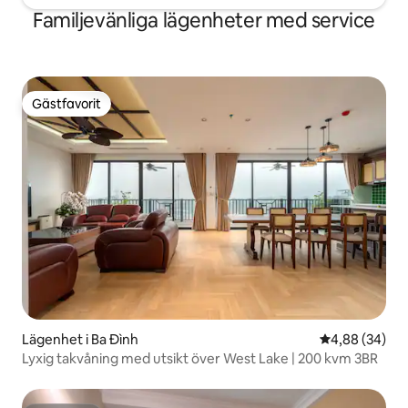
Familjevänliga lägenheter med service
Gästfavorit
Gästfavorit
Lägenhet i Ba Đình
4,88 av 5 i g
4,88 (34)
Lyxig takvåning med utsikt över West Lake | 200 kvm 3BR