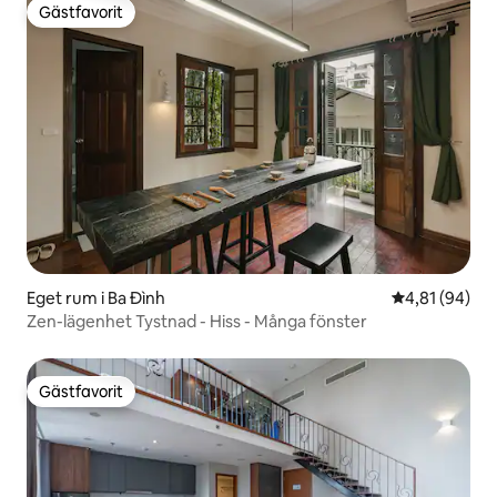
Gästfavorit
Gästfavorit
Eget rum i Ba Đình
4,81 av 5 i g
4,81 (94)
Zen-lägenhet Tystnad - Hiss - Många fönster
Gästfavorit
Gästfavorit