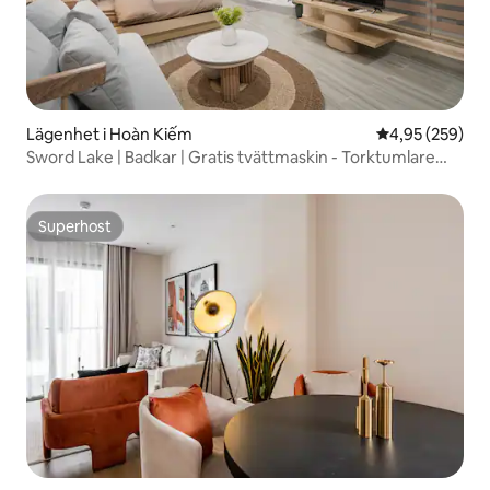
Lägenhet i Hoàn Kiếm
4,95 av 5 i ge
4,95 (259)
Sword Lake | Badkar | Gratis tvättmaskin - Torktumlare
|Hiss 4
Superhost
Superhost