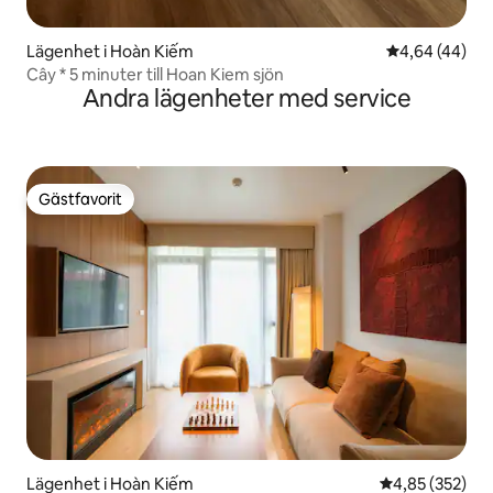
Lägenhet i Hoàn Kiếm
4,64 av 5 i g
4,64 (44)
Cây * 5 minuter till Hoan Kiem sjön
Andra lägenheter med service
Gästfavorit
Gästfavorit
Lägenhet i Hoàn Kiếm
4,85 av 5 i ge
4,85 (352)