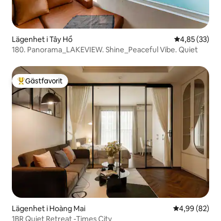
Lägenhet i Tây Hồ
4,85 av 5 i g
4,85 (33)
180. Panorama_LAKEVIEW. Shine_Peaceful Vibe. Quiet
Gästfavorit
Populär gästfavorit
Lägenhet i Hoàng Mai
4,99 av 5 i g
4,99 (82)
1BR Quiet Retreat -Times City