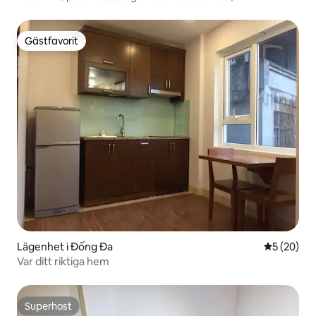
FreeWashDryer
Gästfavorit
Gästfavorit
Lägenhet i Đống Đa
5 av 5 i g
5 (20)
Var ditt riktiga hem
Superhost
Superhost