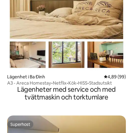
Lägenhet i Ba Đình
4,89 av 5 i g
4,89 (99)
A3 - Areca Homestay•Netflix•Kök•HISS•Stadsutsikt
Lägenheter med service och med
tvättmaskin och torktumlare
Superhost
Superhost