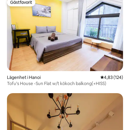
Gästfavorit
Gästfavorit
Lägenhet i Hanoi
4,83 av 5 i ge
4,83 (124)
Tofu's House -Sun Flat w/t kökoch balkong(+HISS)