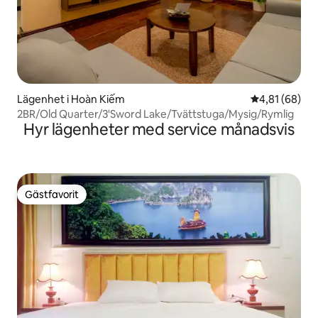
Lägenhet i Hoàn Kiếm
4,81 av 5 i g
4,81 (68)
2BR/Old Quarter/3'Sword Lake/Tvättstuga/Mysig/Rymlig
Hyr lägenheter med service månadsvis
Gästfavorit
Gästfavorit