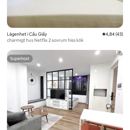
Lägenhet i Cầu Giấy
4,84 av 5 i g
4,84 (43)
charmigt hus Netflix 2 sovrum hiss kök
Superhost
Superhost