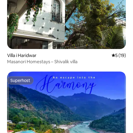
Villa i Haridwar
5 av 5 i g
5 (19)
Masanori Homestays – Shivalik villa
Superhost
Superhost