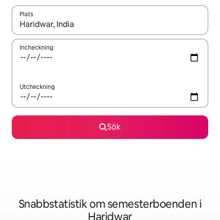
Plats
När resultaten är tillgängliga kan du navigera med upp- och ned
Incheckning
Utcheckning
Sök
Snabbstatistik om semesterboenden i
Haridwar