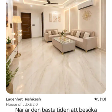
Lägenhet i Rishikesh
5 av 5 i g
5 (13)
House of LUXE 2.0
När är den bästa tiden att besöka