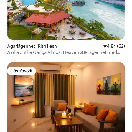
Ägarlägenhet i Rishikesh
4,84 av 5 i g
4,84 (62)
Aloha onthe Ganga Almost Heaven 2BR lägenhet med
pool
Gästfavorit
Gästfavorit