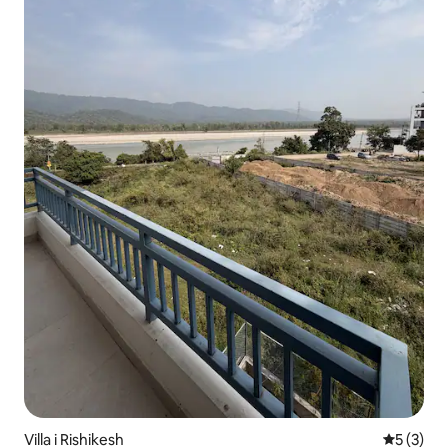
Villa i Rishikesh
5 av 5 i 
5 (3)