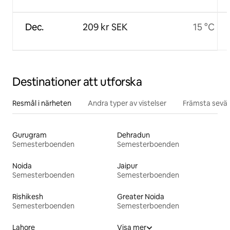
Dec.
209 kr SEK
15 °C
Destinationer att utforska
Resmål i närheten
Andra typer av vistelser
Främsta sevär
Gurugram
Dehradun
Semesterboenden
Semesterboenden
Noida
Jaipur
Semesterboenden
Semesterboenden
Rishikesh
Greater Noida
Semesterboenden
Semesterboenden
Lahore
Visa mer