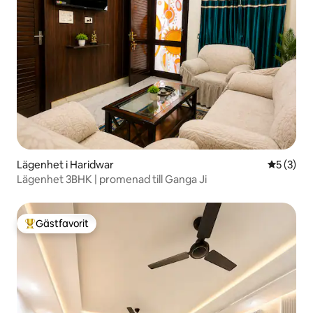
Lägenhet i Haridwar
5 av 5 i 
5 (3)
Lägenhet 3BHK | promenad till Ganga Ji
Gästfavorit
Populär gästfavorit