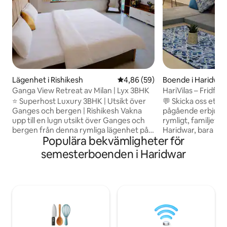
Lägenhet i Rishikesh
4,86 av 5 i genomsnittligt bet
4,86 (59)
Boende i Haridwar
Ganga View Retreat av Milan | Lyx 3BHK
HariVilas – Fridfu
Ganga Ghat
⭐ Superhost Luxury 3BHK | Utsikt över
💬 Skicka oss ett
Ganges och bergen | Rishikesh Vakna
pågående erbjudanden! HariVi
upp till en lugn utsikt över Ganges och
rymligt, familjevä
bergen från denna rymliga lägenhet på
Haridwar, bara 250
Populära bekvämligheter för
femte våningen – perfekt för en lugn
Haridwar motorvä
och förstklassig vistelse. 3 sovrum som
åtkomst. Beläget i
semesterboenden i Haridwar
är idealiska för familjer och grupper. Njut
erbjuder det en l
av höghastighets-Wi-Fi, smart-TV, kök,
vistelse. Upper Ga
omvänd osmos, varmvattenberedare,
minuters promenad
reservström, gratis parkering och
morgonpromenad l
säkerhet dygnet runt. Beläget i ett lugnt
Ganga Snan vid gha
bostadsområde borta från
10 minuters bilresa 
stadstrafiken. Gångavstånd till Ganga
Auto- och appbaser
ghat och Aarti. Perfekt för lugna
lättillgängliga 🛒 B