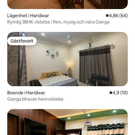
Lägenhet i Haridwar
4,86 av 5 i g
4,86 (64)
Rymlig 3BHK vistelse | Ren, mysig och nära Ganga
Gästfavorit
Gästfavorit
Boende i Haridwar
4,9 av 5 i g
4,9 (10)
Ganga bhavan hemvistelse