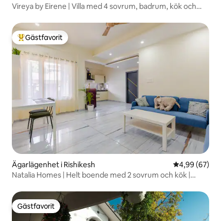
Vireya by Eirene | Villa med 4 sovrum, badrum, kök och
utsikt över Ganga
Gästfavorit
Populär gästfavorit
Ägarlägenhet i Rishikesh
4,99 av 5 i g
4,99 (67)
Natalia Homes | Helt boende med 2 sovrum och kök |
Övertäckt parkering
Gästfavorit
Gästfavorit