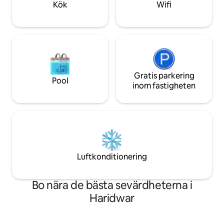
Kök
Wifi
vistelser med natursköna morgnar på
leverans 🥘 Markna
balkongen.
närheten
Gratis parkering
Pool
inom fastigheten
Luftkonditionering
Bo nära de bästa sevärdheterna i
Haridwar